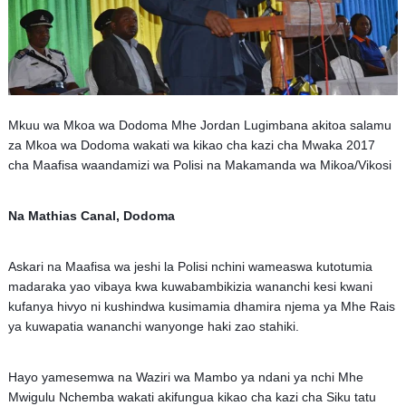
Mkuu wa Mkoa wa Dodoma Mhe Jordan Lugimbana akitoa salamu
za Mkoa wa Dodoma wakati wa kikao cha kazi cha Mwaka 2017
cha Maafisa waandamizi wa Polisi na Makamanda wa Mikoa/Vikosi
Na Mathias Canal, Dodoma
Askari na Maafisa wa jeshi la Polisi nchini wameaswa kutotumia
madaraka yao vibaya kwa kuwabambikizia wananchi kesi kwani
kufanya hivyo ni kushindwa kusimamia dhamira njema ya Mhe Rais
ya kuwapatia wananchi wanyonge haki zao stahiki.
Hayo yamesemwa na Waziri wa Mambo ya ndani ya nchi Mhe
Mwigulu Nchemba wakati akifungua kikao cha kazi cha Siku tatu