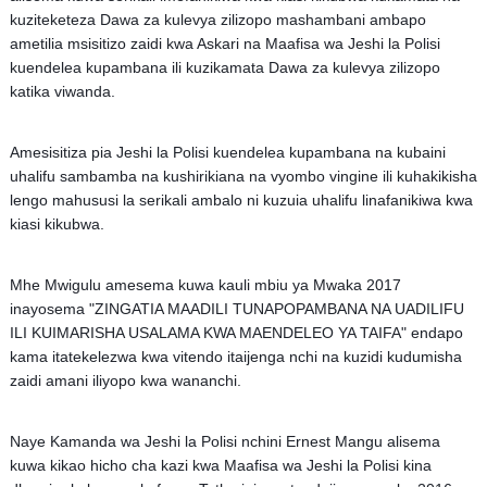
kuziteketeza Dawa za kulevya zilizopo mashambani ambapo
ametilia msisitizo zaidi kwa Askari na Maafisa wa Jeshi la Polisi
kuendelea kupambana ili kuzikamata Dawa za kulevya zilizopo
katika viwanda.
Amesisitiza pia Jeshi la Polisi kuendelea kupambana na kubaini
uhalifu sambamba na kushirikiana na vyombo vingine ili kuhakikisha
lengo mahususi la serikali ambalo ni kuzuia uhalifu linafanikiwa kwa
kiasi kikubwa.
Mhe Mwigulu amesema kuwa kauli mbiu ya Mwaka 2017
inayosema "ZINGATIA MAADILI TUNAPOPAMBANA NA UADILIFU
ILI KUIMARISHA USALAMA KWA MAENDELEO YA TAIFA" endapo
kama itatekelezwa kwa vitendo itaijenga nchi na kuzidi kudumisha
zaidi amani iliyopo kwa wananchi.
Naye Kamanda wa Jeshi la Polisi nchini Ernest Mangu alisema
kuwa kikao hicho cha kazi kwa Maafisa wa Jeshi la Polisi kina