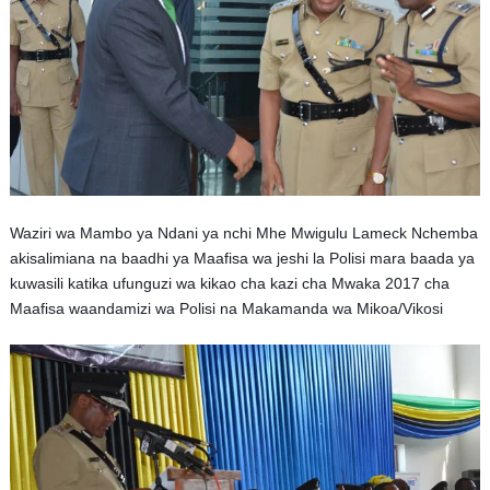
Waziri wa Mambo ya Ndani ya nchi Mhe Mwigulu Lameck Nchemba
akisalimiana na baadhi ya Maafisa wa jeshi la Polisi mara baada ya
kuwasili katika ufunguzi wa kikao cha kazi cha Mwaka 2017 cha
Maafisa waandamizi wa Polisi na Makamanda wa Mikoa/Vikosi