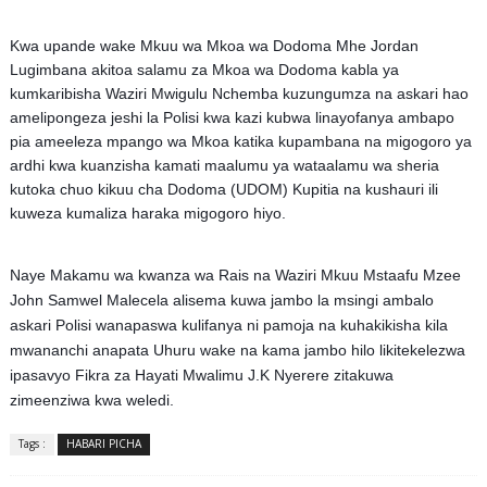
Kwa upande wake Mkuu wa Mkoa wa Dodoma Mhe Jordan
Lugimbana akitoa salamu za Mkoa wa Dodoma kabla ya
kumkaribisha Waziri Mwigulu Nchemba kuzungumza na askari hao
amelipongeza jeshi la Polisi kwa kazi kubwa linayofanya ambapo
pia ameeleza mpango wa Mkoa katika kupambana na migogoro ya
ardhi kwa kuanzisha kamati maalumu ya wataalamu wa sheria
kutoka chuo kikuu cha Dodoma (UDOM) Kupitia na kushauri ili
kuweza kumaliza haraka migogoro hiyo.
Naye Makamu wa kwanza wa Rais na Waziri Mkuu Mstaafu Mzee
John Samwel Malecela alisema kuwa jambo la msingi ambalo
askari Polisi wanapaswa kulifanya ni pamoja na kuhakikisha kila
mwananchi anapata Uhuru wake na kama jambo hilo likitekelezwa
ipasavyo Fikra za Hayati Mwalimu J.K Nyerere zitakuwa
zimeenziwa kwa weledi.
Tags :
HABARI PICHA