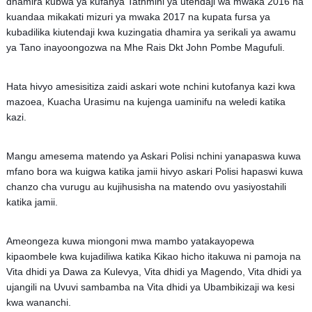
dhamira kubwa ya kufanya Tathmini ya utendaji wa mwaka 2016 na
kuandaa mikakati mizuri ya mwaka 2017 na kupata fursa ya
kubadilika kiutendaji kwa kuzingatia dhamira ya serikali ya awamu
ya Tano inayoongozwa na Mhe Rais Dkt John Pombe Magufuli.
Hata hivyo amesisitiza zaidi askari wote nchini kutofanya kazi kwa
mazoea, Kuacha Urasimu na kujenga uaminifu na weledi katika
kazi.
Mangu amesema matendo ya Askari Polisi nchini yanapaswa kuwa
mfano bora wa kuigwa katika jamii hivyo askari Polisi hapaswi kuwa
chanzo cha vurugu au kujihusisha na matendo ovu yasiyostahili
katika jamii.
Ameongeza kuwa miongoni mwa mambo yatakayopewa
kipaombele kwa kujadiliwa katika Kikao hicho itakuwa ni pamoja na
Vita dhidi ya Dawa za Kulevya, Vita dhidi ya Magendo, Vita dhidi ya
ujangili na Uvuvi sambamba na Vita dhidi ya Ubambikizaji wa kesi
kwa wananchi.