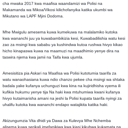
cha mwaka 2017 kwa maafisa waandamizi wa Polisi na
Makamanda wa Mikoa/Vikosi kilichofanyika katika ukumbi wa
Mikutano wa LAPF Mjini Dodoma.
Mhe Mwigulu amesema kuwa kumekuwa na malalamiko kutoka
kwa wananchi juu ya kuwabambikizia kesi, Kuwabadilishia watu kesi
zao za msingi kwa sababu ya kushindwa kutoa rushwa hivyo kikao
hicho kinapaswa kuwa na maamuzi na maadhimio yenye dira na
taswira njema kwa jamii na Taifa kwa ujumla.
Amesisitiza pia Askari na Maafisa wa Polisi kutotumia taarifa za
watu wanaohasiana kuwa ndio chanzo pekee cha msingi wa shtaka
badala yake kufanya uchunguzi kwa kina na kujiridhisha vyema ili
kufikia hukumu yenye tija Na haki kwa mtuhumiwa kwani kufanya
hivyo kutaimarisha amani na jeshi la Polisi kupata taarifa nyingi za
uhalifu kutoka kwa wananchi endapo watajikita katika haki.
Akizungumzia Vita dhidi ya Dawa za Kulevya Mhe Nchemba
alisema kuwa serikali imefanikiwa kwa kiasi kikubwa kukamata na