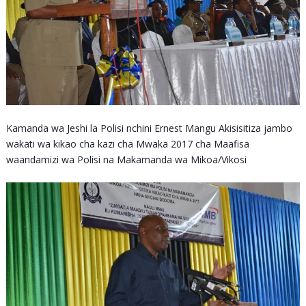
Kamanda wa Jeshi la Polisi nchini Ernest Mangu Akisisitiza jambo
wakati wa kikao cha kazi cha Mwaka 2017 cha Maafisa
waandamizi wa Polisi na Makamanda wa Mikoa/Vikosi