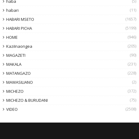
(5)
haba
(11)
habari
(1657)
HABARI MSETO
(5199)
HABARI PICHA
(946)
HOME
(205)
KaziInaongea
(90)
MAGAZETI
(231)
MAKALA
(228)
MATANGAZO
(2)
MAWASILIANO
(372)
MICHEZO
(75)
MICHEZO & BURUDANI
(2508)
VIDEO