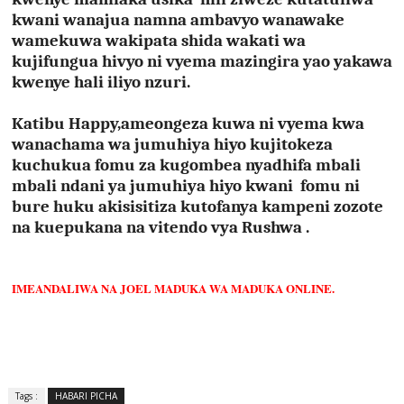
kwani wanajua namna ambavyo wanawake
wamekuwa wakipata shida wakati wa
kujifungua hivyo ni vyema mazingira yao yakawa
kwenye hali iliyo nzuri.
Katibu Happy,ameongeza kuwa ni vyema kwa
wanachama wa jumuhiya hiyo kujitokeza
kuchukua fomu za kugombea nyadhifa mbali
mbali ndani ya jumuhiya hiyo kwani fomu ni
bure huku akisisitiza kutofanya kampeni zozote
na kuepukana na vitendo vya Rushwa .
IMEANDALIWA NA JOEL MADUKA WA MADUKA ONLINE.
Tags :
HABARI PICHA