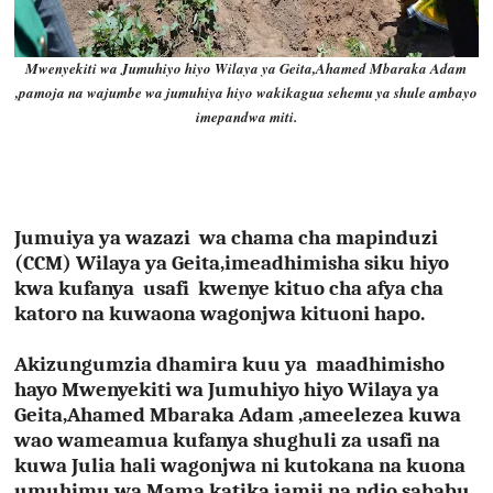
Mwenyekiti wa Jumuhiyo hiyo Wilaya ya Geita,Ahamed Mbaraka Adam
,pamoja na wajumbe wa jumuhiya hiyo wakikagua sehemu ya shule ambayo
imepandwa miti.
Jumuiya ya wazazi wa chama cha mapinduzi
(CCM) Wilaya ya Geita,imeadhimisha siku hiyo
kwa kufanya usafi kwenye kituo cha afya cha
katoro na kuwaona wagonjwa kituoni hapo.
Akizungumzia dhamira kuu ya maadhimisho
hayo Mwenyekiti wa Jumuhiyo hiyo Wilaya ya
Geita,Ahamed Mbaraka Adam ,ameelezea kuwa
wao wameamua kufanya shughuli za usafi na
kuwa Julia hali wagonjwa ni kutokana na kuona
umuhimu wa Mama katika jamii na ndio sababu