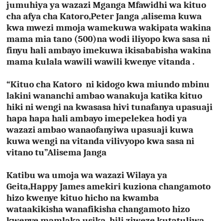
jumuhiya ya wazazi Mganga Mfawidhi wa kituo
cha afya cha Katoro,Peter Janga ,alisema kuwa
kwa mwezi mmoja wamekuwa wakipata wakina
mama mia tano (500)na wodi iliyopo kwa sasa ni
finyu hali ambayo imekuwa ikisababisha wakina
mama kulala wawili wawili kwenye vitanda .
“Kituo cha Katoro ni kidogo kwa miundo mbinu
lakini wananchi ambao wanakuja katika kituo
hiki ni wengi na kwasasa hivi tunafanya upasuaji
hapa hapa hali ambayo imepelekea hodi ya
wazazi ambao wanaofanyiwa upasuaji kuwa
kuwa wengi na vitanda vilivyopo kwa sasa ni
vitano tu”Alisema Janga
Katibu wa umoja wa wazazi Wilaya ya
Geita,Happy James amekiri kuziona changamoto
hizo kwenye kituo hicho na kwamba
wataakikisha wanafikisha changamoto hizo
kwenye mamlaka usika hili ziweze kutatuliwa