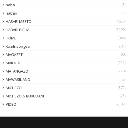
(5)
haba
(11)
habari
(1657)
HABARI MSETO
(5199)
HABARI PICHA
(946)
HOME
(205)
KaziInaongea
(90)
MAGAZETI
(231)
MAKALA
(228)
MATANGAZO
(2)
MAWASILIANO
(372)
MICHEZO
(75)
MICHEZO & BURUDANI
(2507)
VIDEO