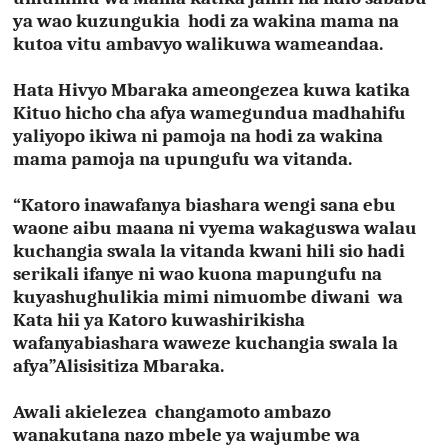
ya wao kuzungukia hodi za wakina mama na
kutoa vitu ambavyo walikuwa wameandaa.
Hata Hivyo Mbaraka ameongezea kuwa katika
Kituo hicho cha afya wamegundua madhahifu
yaliyopo ikiwa ni pamoja na hodi za wakina
mama pamoja na upungufu wa vitanda.
“Katoro inawafanya biashara wengi sana ebu
waone aibu maana ni vyema wakaguswa walau
kuchangia swala la vitanda kwani hili sio hadi
serikali ifanye ni wao kuona mapungufu na
kuyashughulikia mimi nimuombe diwani wa
Kata hii ya Katoro kuwashirikisha
wafanyabiashara waweze kuchangia swala la
afya”Alisisitiza Mbaraka.
Awali akielezea changamoto ambazo
wanakutana nazo mbele ya wajumbe wa