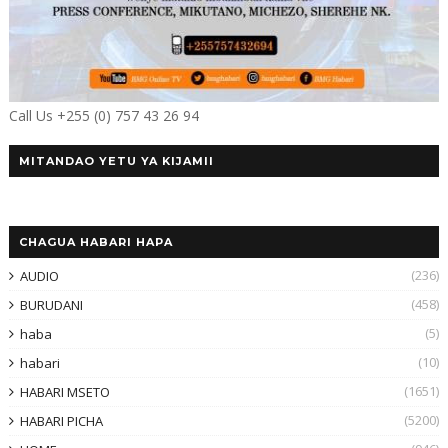
Call Us +255 (0) 757 43 26 94
MITANDAO YETU YA KIJAMII
CHAGUA HABARI HAPA
(236)
AUDIO
(458)
BURUDANI
(5)
haba
(10)
habari
(1651)
HABARI MSETO
(5200)
HABARI PICHA