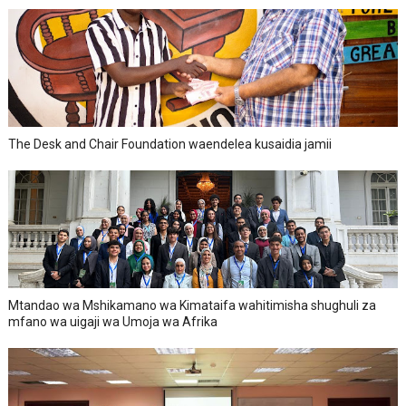
The Desk and Chair Foundation waendelea kusaidia jamii
Mtandao wa Mshikamano wa Kimataifa wahitimisha shughuli za
mfano wa uigaji wa Umoja wa Afrika