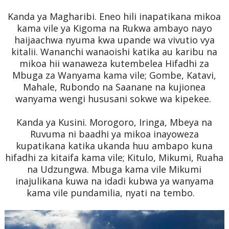
Kanda ya Magharibi. Eneo hili inapatikana mikoa
kama vile ya Kigoma na Rukwa ambayo nayo
haijaachwa nyuma kwa upande wa vivutio vya
kitalii. Wananchi wanaoishi katika au karibu na
mikoa hii wanaweza kutembelea Hifadhi za
Mbuga za Wanyama kama vile; Gombe, Katavi,
Mahale, Rubondo na Saanane na kujionea
wanyama wengi hususani sokwe wa kipekee.
Kanda ya Kusini. Morogoro, Iringa, Mbeya na
Ruvuma ni baadhi ya mikoa inayoweza
kupatikana katika ukanda huu ambapo kuna
hifadhi za kitaifa kama vile; Kitulo, Mikumi, Ruaha
na Udzungwa. Mbuga kama vile Mikumi
inajulikana kuwa na idadi kubwa ya wanyama
kama vile pundamilia, nyati na tembo.