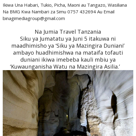
Ikiwa Una Habari, Tukio, Picha, Maoni au Tangazo, Wasiliana
Na BMG Kwa Nambari za Simu 0757 432694 Au Email
binagimediagroup@gmail.com
Na Jumia Travel Tanzania
Siku ya Jumatatu ya Juni 5 itakuwa ni
maadhimisho ya ‘Siku ya Mazingira Duniani’
ambayo huadhimishwa na mataifa tofauti
duniani ikiwa imebeba kauli mbiu ya
‘Kuwaunganisha Watu na Mazingira Asilia.’