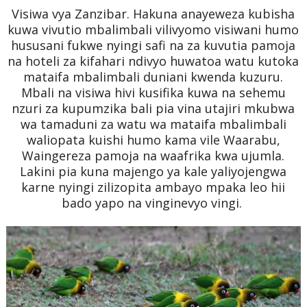
Visiwa vya Zanzibar. Hakuna anayeweza kubisha
kuwa vivutio mbalimbali vilivyomo visiwani humo
hususani fukwe nyingi safi na za kuvutia pamoja
na hoteli za kifahari ndivyo huwatoa watu kutoka
mataifa mbalimbali duniani kwenda kuzuru.
Mbali na visiwa hivi kusifika kuwa na sehemu
nzuri za kupumzika bali pia vina utajiri mkubwa
wa tamaduni za watu wa mataifa mbalimbali
waliopata kuishi humo kama vile Waarabu,
Waingereza pamoja na waafrika kwa ujumla.
Lakini pia kuna majengo ya kale yaliyojengwa
karne nyingi zilizopita ambayo mpaka leo hii
bado yapo na vinginevyo vingi.