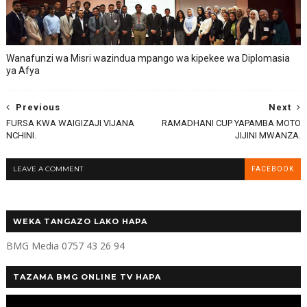
Wanafunzi wa Misri wazindua mpango wa kipekee wa Diplomasia
ya Afya
Previous
Next
FURSA KWA WAIGIZAJI VIJANA
RAMADHANI CUP YAPAMBA MOTO
NCHINI.
JIJINI MWANZA.
LEAVE A COMMENT
FACEBOOK
WEKA TANGAZO LAKO HAPA
BMG Media 0757 43 26 94
TAZAMA BMG ONLINE TV HAPA