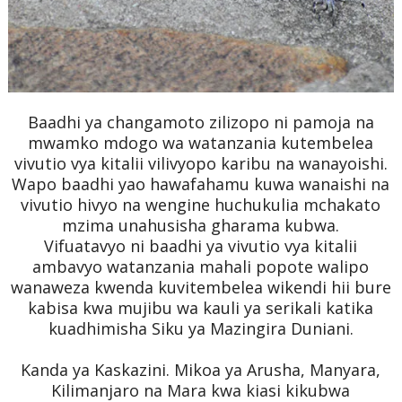
Baadhi ya changamoto zilizopo ni pamoja na
mwamko mdogo wa watanzania kutembelea
vivutio vya kitalii vilivyopo karibu na wanayoishi.
Wapo baadhi yao hawafahamu kuwa wanaishi na
vivutio hivyo na wengine huchukulia mchakato
mzima unahusisha gharama kubwa.
Vifuatavyo ni baadhi ya vivutio vya kitalii
ambavyo watanzania mahali popote walipo
wanaweza kwenda kuvitembelea wikendi hii bure
kabisa kwa mujibu wa kauli ya serikali katika
kuadhimisha Siku ya Mazingira Duniani.
Kanda ya Kaskazini. Mikoa ya Arusha, Manyara,
Kilimanjaro na Mara kwa kiasi kikubwa