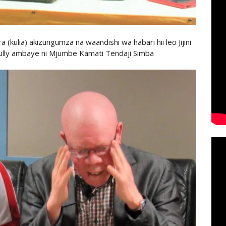
(kulia) akizungumza na waandishi wa habari hii leo Jijini
ully ambaye ni Mjumbe Kamati Tendaji Simba