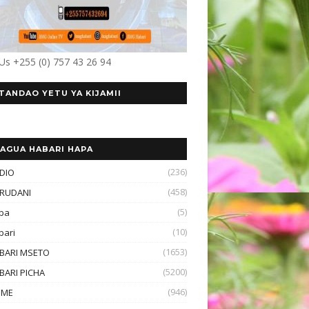
 Us +255 (0) 757 43 26 94
TANDAO YETU YA KIJAMII
AGUA HABARI HAPA
(236)
DIO
(458)
RUDANI
(5)
ba
(10)
bari
(1653)
BARI MSETO
(5200)
BARI PICHA
(946)
OME