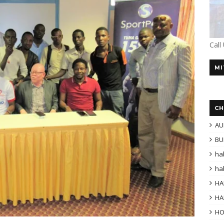
Call
MI
CH
AU
BU
ha
ha
HA
HA
H