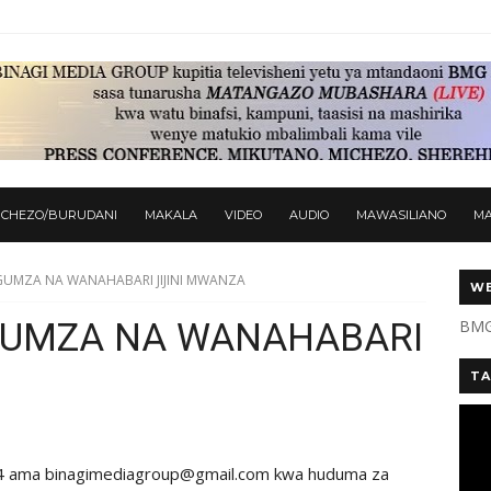
ICHEZO/BURUDANI
MAKALA
VIDEO
AUDIO
MAWASILIANO
M
UMZA NA WANAHABARI JIJINI MWANZA
WE
UMZA NA WANAHABARI
BMG
TA
 94 ama binagimediagroup@gmail.com kwa huduma za