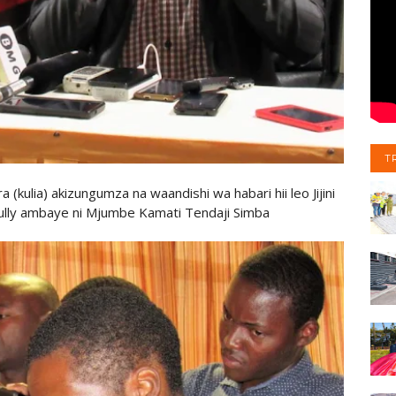
T
(kulia) akizungumza na waandishi wa habari hii leo Jijini
ully ambaye ni Mjumbe Kamati Tendaji Simba