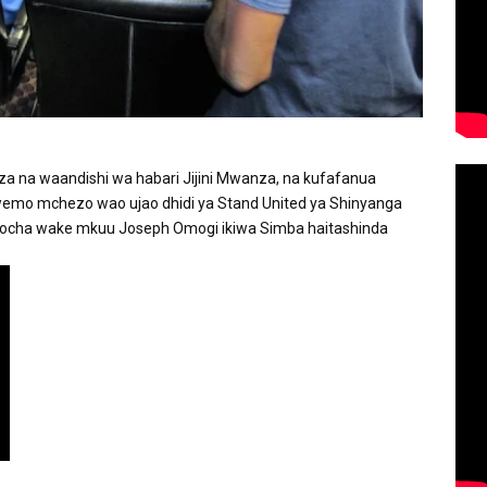
 na waandishi wa habari Jijini Mwanza, na kufafanua 
wemo mchezo wao ujao dhidi ya Stand United ya Shinyanga 
ocha wake mkuu Joseph Omogi ikiwa Simba haitashinda 