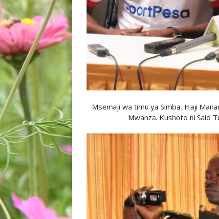
Msemaji wa timu ya Simba, Haji Manara 
Mwanza. Kushoto ni Said T