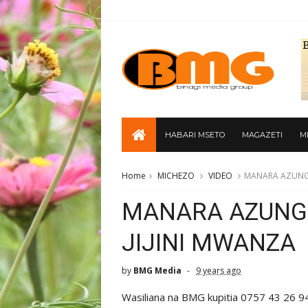
HABARI MSETO
MAGAZETI
M
Home
MICHEZO
VIDEO
MANARA AZUNG
MANARA AZUNG
JIJINI MWANZA
by
BMG Media
9 years ago
Wasiliana na BMG kupitia 0757 43 26