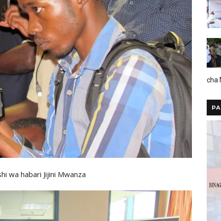
cha
PA
hi wa habari Jijini Mwanza