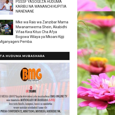
PSSSF YASOGEZA HUDUMA
KARIBU NA WANANCHI KUPITIA
NANENANE
Mke wa Rais wa Zanzibar Mama
Mwanamwema Shein, Akabidhi
Vifaa Kwa Kituo Cha Afya
Bogowa Wilaya ya Mkoani Kijiji
 Mganyageni Pemba.
TA HUDUMA MUBASHARA