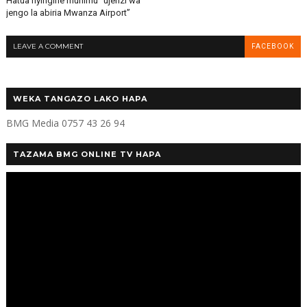
Hatua nyingine muhimu “ujenzi wa
jengo la abiria Mwanza Airport”
LEAVE A COMMENT
FACEBOOK
WEKA TANGAZO LAKO HAPA
BMG Media 0757 43 26 94
TAZAMA BMG ONLINE TV HAPA