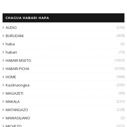
CHAGUA HABARI HAPA
(236)
AUDIO
(458)
BURUDANI
(5)
haba
(10)
habari
(1653)
HABARI MSETO
(5200)
HABARI PICHA
(946)
HOME
(205)
KaziInaongea
(90)
MAGAZETI
(231)
MAKALA
(228)
MATANGAZO
(2)
MAWASILIANO
(372)
MICHEZO