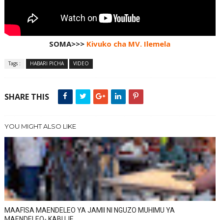
SOMA>>>
Kivuko cha MV. Ilemela
Tags :
HABARI PICHA
VIDEO
SHARE THIS
YOU MIGHT ALSO LIKE
MAAFISA MAENDELEO YA JAMII NI NGUZO MUHIMU YA
MAENDELEO- KABUJE