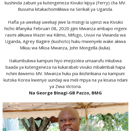
kushinda zabuni ya kutengeneza Kivuko kipya (Ferry) cha MV.
Buvuma kitakachomilikiwa na Serikali ya Uganda.
Hafla ya uwekaji uwekaji jiwe la msingi la ujenzi wa Kivuko
hicho ilifanyika Februari 08, 2020 jijini Mwanza ambapo mgeni
rasmi alikuwa Waziri wa Kilimo, Mifugo, Uvuvi na Viwanda wa
Uganda, Agrey Bagiire (kushoto) huku mwenyeki wake akiwa
Mkuu wa Mkoa Mwanza, John Mongella (kulia).
Itakumbukwa kampuni hiyo imejizolea umaarufu mkubwa
baada ya kutengeneza na kukarabati vivuko mbalimbali hapa
nchini ikiwemo MV. Mwanza huku pia ikishirikiana na kampuni
kutoka Korea kwenye uundaji wa meli mpya na ya kisasa ndani
ya Ziwa Victoria.
Na George Binagi-GB Pazzo, BMG