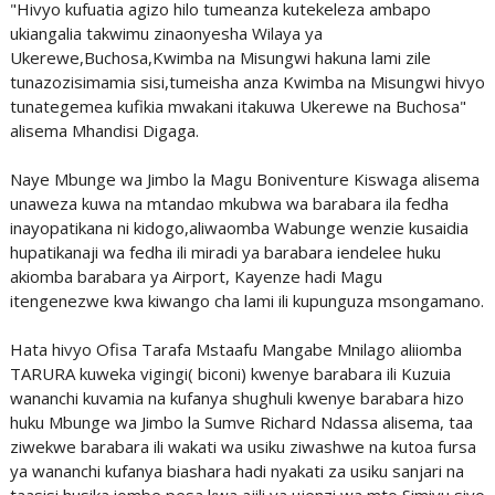
"Hivyo kufuatia agizo hilo tumeanza kutekeleza ambapo
ukiangalia takwimu zinaonyesha Wilaya ya
Ukerewe,Buchosa,Kwimba na Misungwi hakuna lami zile
tunazozisimamia sisi,tumeisha anza Kwimba na Misungwi hivyo
tunategemea kufikia mwakani itakuwa Ukerewe na Buchosa"
alisema Mhandisi Digaga.
Naye Mbunge wa Jimbo la Magu Boniventure Kiswaga alisema
unaweza kuwa na mtandao mkubwa wa barabara ila fedha
inayopatikana ni kidogo,aliwaomba Wabunge wenzie kusaidia
hupatikanaji wa fedha ili miradi ya barabara iendelee huku
akiomba barabara ya Airport, Kayenze hadi Magu
itengenezwe kwa kiwango cha lami ili kupunguza msongamano.
Hata hivyo Ofisa Tarafa Mstaafu Mangabe Mnilago aliiomba
TARURA kuweka vigingi( biconi) kwenye barabara ili Kuzuia
wananchi kuvamia na kufanya shughuli kwenye barabara hizo
huku Mbunge wa Jimbo la Sumve Richard Ndassa alisema, taa
ziwekwe barabara ili wakati wa usiku ziwashwe na kutoa fursa
ya wananchi kufanya biashara hadi nyakati za usiku sanjari na
taasisi husika iombe pesa kwa ajili ya ujenzi wa mto Simiyu siyo