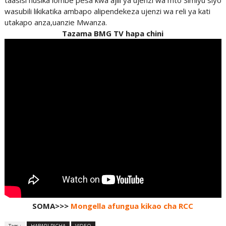
wasubili likikatika ambapo alipendekeza ujenzi wa reli ya kati
utakapo anza,uanzie Mwanza.
Tazama BMG TV hapa chini
SOMA>>>
Mongella afungua kikao cha RCC
Tags :
HABARI PICHA
VIDEO