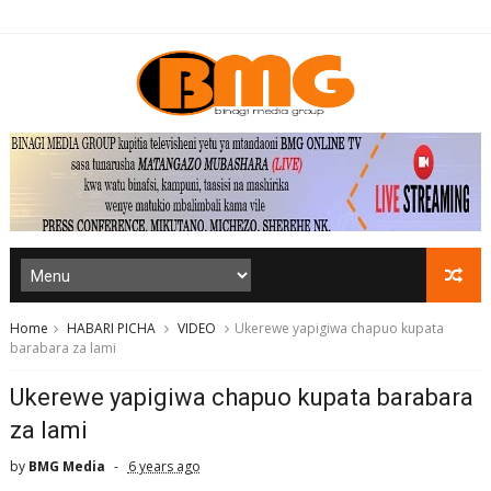
Home
HABARI PICHA
VIDEO
Ukerewe yapigiwa chapuo kupata
barabara za lami
Ukerewe yapigiwa chapuo kupata barabara
za lami
by
BMG Media
6 years ago