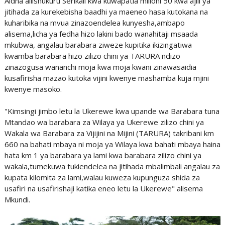
Aidha aliishukuru Serikali kwa kuwapatia milioni 50 kwa ajili ya
jitihada za kurekebisha baadhi ya maeneo hasa kutokana na
kuharibika na mvua zinazoendelea kunyesha,ambapo
alisema,licha ya fedha hizo lakini bado wanahitaji msaada
mkubwa, angalau barabara ziweze kupitika ikizingatiwa
kwamba barabara hizo zilizo chini ya TARURA ndizo
zinazogusa wananchi moja kwa moja kwani zinawasaidia
kusafirisha mazao kutoka vijini kwenye mashamba kuja mjini
kwenye masoko.
"Kimsingi jimbo letu la Ukerewe kwa upande wa Barabara tuna
Mtandao wa barabara za Wilaya ya Ukerewe zilizo chini ya
Wakala wa Barabara za Vijijini na Mijini (TARURA) takribani km
660 na bahati mbaya ni moja ya Wilaya kwa bahati mbaya haina
hata km 1 ya barabara ya lami kwa barabara zilizo chini ya
wakala,tumekuwa tukiendelea na jitihada mbalimbali angalau za
kupata kilomita za lami,walau kuweza kupunguza shida za
usafiri na usafirishaji katika eneo letu la Ukerewe" alisema
Mkundi.