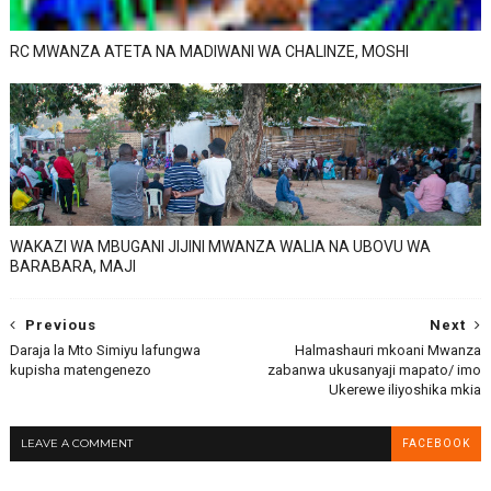
RC MWANZA ATETA NA MADIWANI WA CHALINZE, MOSHI
WAKAZI WA MBUGANI JIJINI MWANZA WALIA NA UBOVU WA
BARABARA, MAJI
Previous
Next
Daraja la Mto Simiyu lafungwa
Halmashauri mkoani Mwanza
kupisha matengenezo
zabanwa ukusanyaji mapato/ imo
Ukerewe iliyoshika mkia
LEAVE A COMMENT
FACEBOOK