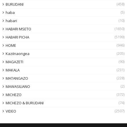
(458)
BURUDANI
(5)
haba
(10)
habari
(1650)
HABARI MSETO
(5199)
HABARI PICHA
(946)
HOME
(205)
KaziInaongea
(90)
MAGAZETI
(231)
MAKALA
(228)
MATANGAZO
(2)
MAWASILIANO
(372)
MICHEZO
(74)
MICHEZO & BURUDANI
(2507)
VIDEO