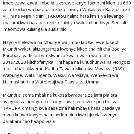
Imeelezwa kuwa Jimbo la Ukerewe lenye takribani kilomita 660
za mtandao wa barabara zilizo chini ya Wakala wa Barabara za
Vijijini na Mijini Nchini (TARURA) halina hata km 1 ya kiwango
cha lami kwa barabara zilizo chini ya wakala huo hivyo Serikali
imeombwa kuliangalia suala hilo.
Hayo yalielezwa na Mbunge wa Jimbo la Ukerewe Joseph
Mkundi wakati akizungumza kwenye kikao cha pili cha Bodi ya
Barabara ya Mkoa wa Mwanza kwa mwaka wa fedha
2019/2020 kilichofanyika jijini hapa na kuhudhuriwa na viongozi
mbalimbali akiwemo Katibu Tawala Mkoa wa Mwanza (RAS),
Wabunge, Wakurugenzi, Wakuu wa Wilaya, Wenyeviti wa
Halmashauri na Watendaji wa Taasisi za Umma.
Mkundi alisema mbali na kukosa barabara za lami pia ata
nyingine za udongo na changarawe ambazo zipo chini ya
TARURA kimsingi kwa sasa zina hali mbaya hasa baada ya
mvua kubwa kunyesha,miundombinu kwa ujumla kwenye
barabara zao hazipo vizuri.