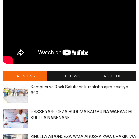
TRENDING
HOT NEWS
AUDIENCE
Kampuni ya Rock Solutions kuzalisha ajira zaidi ya
300
PSSSF YASOGEZA HUDUMA KARIBU NA WANANCHI
KUPITIA NANENANE
KIHULLA AIPONGEZA WMA ARUSHA KWA UHAKIKI WA