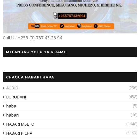
Call Us +255 (0) 757 43 26 94
MITANDAO YETU YA KIJAMII
CHAGUA HABARI HAPA
(236)
AUDIO
(458)
BURUDANI
(5)
haba
(10)
habari
(1648)
HABARI MSETO
(5197)
HABARI PICHA