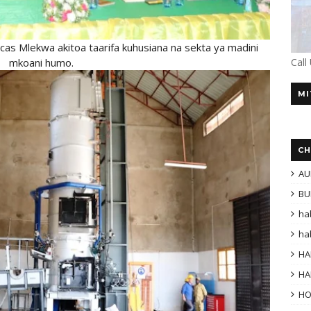
as Mlekwa akitoa taarifa kuhusiana na sekta ya madini
mkoani humo.
Call
MI
CH
AU
BU
ha
ha
HA
HA
H