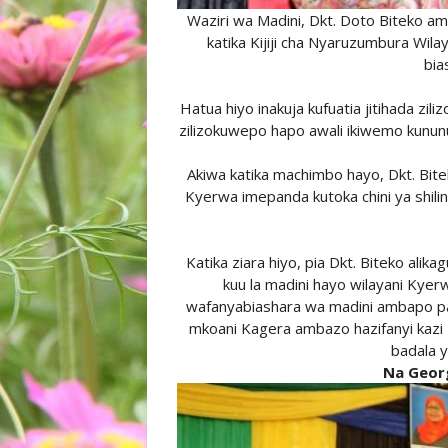
Waziri wa Madini, Dkt. Doto Biteko am
katika Kijiji cha Nyaruzumbura Wi
bia
Hatua hiyo inakuja kufuatia jitihada zi
zilizokuwepo hapo awali ikiwemo kunun
Akiwa katika machimbo hayo, Dkt. Bitek
Kyerwa imepanda kutoka chini ya shilingi
Katika ziara hiyo, pia Dkt. Biteko ali
kuu la madini hayo wilayani Kyer
wafanyabiashara wa madini ambapo pa
mkoani Kagera ambazo hazifanyi kaz
badala y
Na Geor