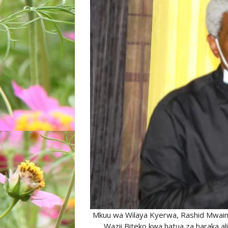
Mkuu wa Wilaya Kyerwa, Rashid Mwaim
Wazii Biteko kwa hatua za haraka a