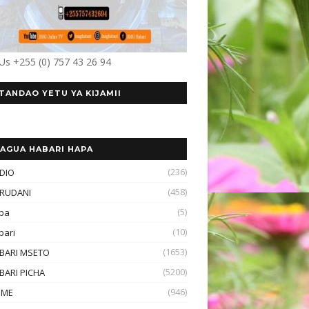
 Us +255 (0) 757 43 26 94
TANDAO YETU YA KIJAMII
AGUA HABARI HAPA
(236)
DIO
(458)
RUDANI
(5)
ba
(10)
bari
(1653)
BARI MSETO
(5200)
BARI PICHA
(946)
OME