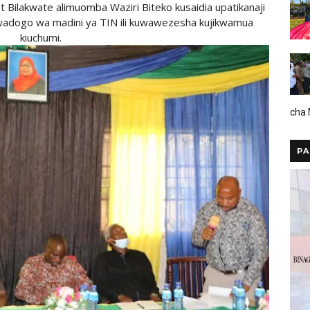
Bilakwate alimuomba Waziri Biteko kusaidia upatikanaji
 wadogo wa madini ya TIN ili kuwawezesha kujikwamua
kiuchumi.
cha
PA