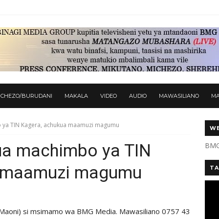
ICHEZO/BURUDANI
MAKALA
VIDEO
AUDIO
MAWASILIANO
M
o ya TIN Kagera, achukua maamuzi magumu
WE
gua machimbo ya TIN
BMG
a maamuzi magumu
TA
 Maoni) si msimamo wa BMG Media. Mawasiliano 0757 43