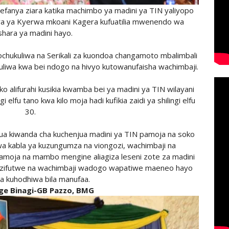
efanya ziara katika machimbo ya madini ya TIN yaliyopo
laya ya Kyerwa mkoani Kagera kufuatilia mwenendo wa
shara ya madini hayo.
lizochukuliwa na Serikali za kuondoa changamoto mbalimbali
uliwa kwa bei ndogo na hivyo kutowanufaisha wachimbaji.
o alifurahi kusikia kwamba bei ya madini ya TIN wilayani
 elfu tano kwa kilo moja hadi kufikia zaidi ya shilingi elfu
30.
kagua kiwanda cha kuchenjua madini ya TIN pamoja na soko
wa kabla ya kuzungumza na viongozi, wachimbaji na
moja na mambo mengine aliagiza leseni zote za madini
i zifutwe na wachimbaji wadogo wapatiwe maeneo hayo
a kuhodhiwa bila manufaa.
ge Binagi-GB Pazzo, BMG