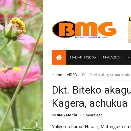
HABARI MSETO
MAGAZETI
M
Home
VIDEO
Dkt. Biteko akagua machimb
Dkt. Biteko aka
Kagera, achuku
by
BMG Media
5 years ago
Yaliyomo humu (Habari, Matangazo na