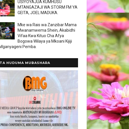
USIYOYAJUA KUMHUSU
MTANGAZAJI WA STORM FM YA
GEITA, JOEL MADUKA.
Mke wa Rais wa Zanzibar Mama
Mwanamwema Shein, Akabidhi
Vifaa Kwa Kituo Cha Afya
Bogowa Wilaya ya Mkoani Kijiji
 Mganyageni Pemba.
TA HUDUMA MUBASHARA