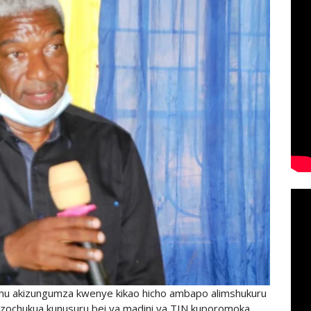
u akizungumza kwenye kikao hicho ambapo alimshukuru
lizochukua kunusuru bei ya madini ya TIN kuporomoka.