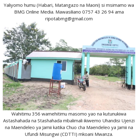
Yaliyomo humu (Habari, Matangazo na Maoni) si msimamo wa
BMG Online Media. Mawasiliano 0757 43 26 94 ama
ripotabmg@gmail.com
Wahitimu 356 wamehitimu masomo yao na kutunukiwa
Astashahada na Stashahada mbalimali ikiwemo Uhandisi Ujenzi
na Maendeleo ya Jamii katika Chuo cha Maendeleo ya Jamii na
Ufundi Misungwi (CDTTI) mkoani Mwanza.