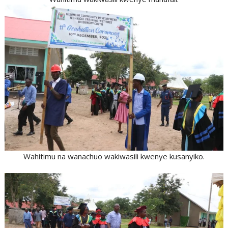
Wahitimu na wanachuo wakiwasili kwenye kusanyiko.