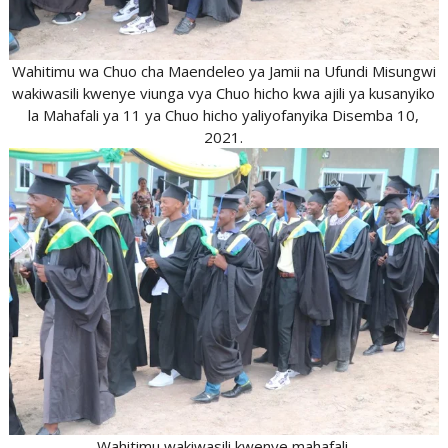
Wahitimu wa Chuo cha Maendeleo ya Jamii na Ufundi Misungwi
wakiwasili kwenye viunga vya Chuo hicho kwa ajili ya kusanyiko
la Mahafali ya 11 ya Chuo hicho yaliyofanyika Disemba 10,
2021.
Wahitimu wakiwasili kwenye mahafali.