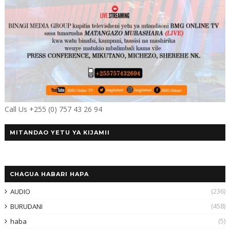
Call Us +255 (0) 757 43 26 94
MITANDAO YETU YA KIJAMII
CHAGUA HABARI HAPA
(236)
AUDIO
(458)
BURUDANI
(5)
haba