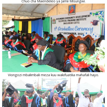
Chuo cha Maendeleo ya Jamii Misungwi.
Viongozi mbalimbali meza kuu wakifuatilia mahafali hayo.