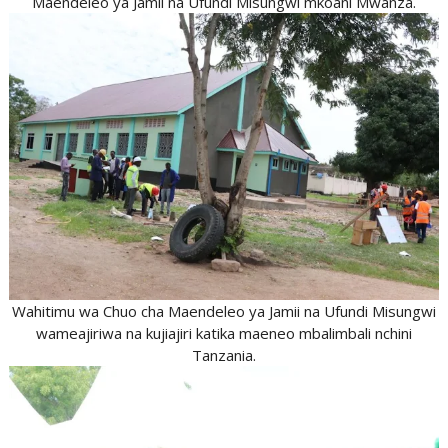
Maendeleo ya Jamii na Ufundi Misungwi mkoani Mwanza.
Wahitimu wa Chuo cha Maendeleo ya Jamii na Ufundi Misungwi
wameajiriwa na kujiajiri katika maeneo mbalimbali nchini
Tanzania.