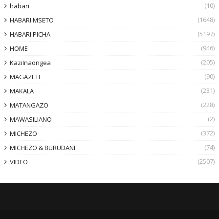
(10)
habari
(1648)
HABARI MSETO
(5197)
HABARI PICHA
(946)
HOME
(205)
KaziInaongea
(90)
MAGAZETI
(231)
MAKALA
(228)
MATANGAZO
(2)
MAWASILIANO
(372)
MICHEZO
(74)
MICHEZO & BURUDANI
(2507)
VIDEO