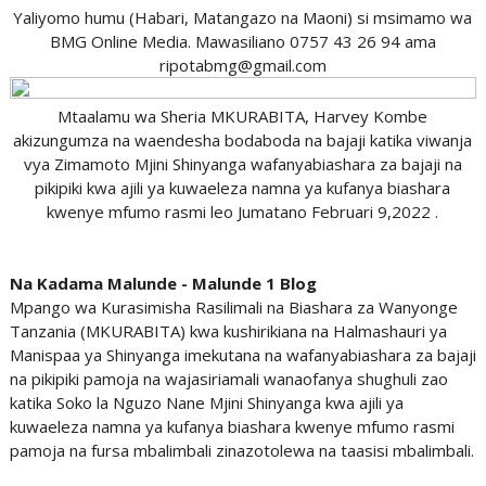
Yaliyomo humu (Habari, Matangazo na Maoni) si msimamo wa
BMG Online Media. Mawasiliano 0757 43 26 94 ama
ripotabmg@gmail.com
Mtaalamu wa Sheria MKURABITA, Harvey Kombe
akizungumza na waendesha bodaboda na bajaji katika viwanja
vya Zimamoto Mjini Shinyanga wafanyabiashara za bajaji na
pikipiki kwa ajili ya kuwaeleza namna ya kufanya biashara
kwenye mfumo rasmi leo Jumatano Februari 9,2022 .
Na Kadama Malunde - Malunde 1 Blog
Mpango wa Kurasimisha Rasilimali na Biashara za Wanyonge
Tanzania (MKURABITA) kwa kushirikiana na Halmashauri ya
Manispaa ya Shinyanga imekutana na wafanyabiashara za bajaji
na pikipiki pamoja na wajasiriamali wanaofanya shughuli zao
katika Soko la Nguzo Nane Mjini Shinyanga kwa ajili ya
kuwaeleza namna ya kufanya biashara kwenye mfumo rasmi
pamoja na fursa mbalimbali zinazotolewa na taasisi mbalimbali.