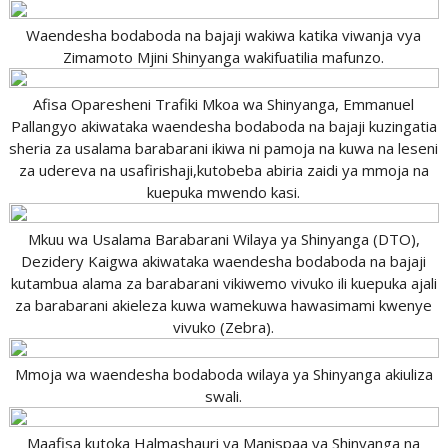
Waendesha bodaboda na bajaji wakiwa katika viwanja vya
Zimamoto Mjini Shinyanga wakifuatilia mafunzo.
Afisa Oparesheni Trafiki Mkoa wa Shinyanga, Emmanuel
Pallangyo akiwataka waendesha bodaboda na bajaji kuzingatia
sheria za usalama barabarani ikiwa ni pamoja na kuwa na leseni
za udereva na usafirishaji,kutobeba abiria zaidi ya mmoja na
kuepuka mwendo kasi.
Mkuu wa Usalama Barabarani Wilaya ya Shinyanga (DTO),
Dezidery Kaigwa akiwataka waendesha bodaboda na bajaji
kutambua alama za barabarani vikiwemo vivuko ili kuepuka ajali
za barabarani akieleza kuwa wamekuwa hawasimami kwenye
vivuko (Zebra).
Mmoja wa waendesha bodaboda wilaya ya Shinyanga akiuliza
swali.
Maafisa kutoka Halmashauri ya Manispaa ya Shinyanga na