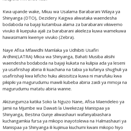
Kwa upande wake, Mkuu wa Usalama Barabarani Wilaya ya
Shinyanga (DTO), Dezidery Kaigwa aliwataka waendesha
bodaboda na bajaji kutambua alama za barabarani vikiwemo
vivuko ili kuepuka ajali za barabarani akieleza kuwa wamekuwa
hawasimami kwenye vivuko (Zebra).
Naye Afisa Mfawidhi Mamlaka ya Udhibiti Usafiri
Ardhini(LATRA) Mkoa wa Shinyanga, Bahati Musiba alisihi
waendesha bodaboda na bajaji kukata na kulipia ada ya leseni
ya usafirishaji abiria ili kuachana na tabia ya kufanya shughuli ya
usafirishaji kwa kificho huku akisisitiza kuwa ni marufuku kwa
pikipiki ya magurudumu mawili kubeba abiria zaidi ya mmoja na
magurudumu matatu abiria wanne.
Akizungumza katika Soko la Nguzo Nane, Afisa Maendeleo ya
Jamii na Mjumbe wa Dawati la Uwekezaji Manispaa ya
Shinyanga, Bestina Gunje aliwashauri wafanyabiashara
kuchangamkia fursa ya mikopo inayotolewa na Halmashauri ya
Manispaa ya Shinyanga ili kujiinua kiuchumi kwani mikopo hiyo