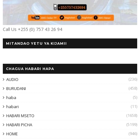
Call Us +255 (0) 757 43 26 94
MITANDAO YETU YA KIJAMII
CHAGUA HABARI HAPA
(236)
AUDIO
(458)
BURUDANI
(5)
haba
(11)
habari
(1658)
HABARI MSETO
(5199)
HABARI PICHA
(946)
HOME