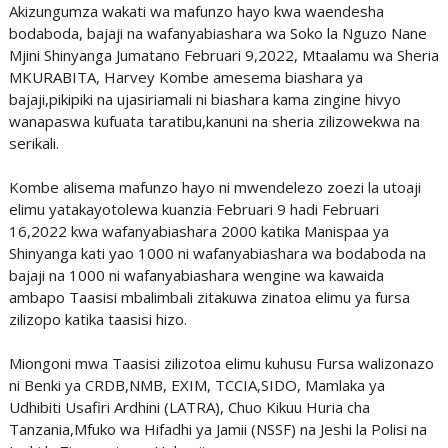
Akizungumza wakati wa mafunzo hayo kwa waendesha
bodaboda, bajaji na wafanyabiashara wa Soko la Nguzo Nane
Mjini Shinyanga Jumatano Februari 9,2022, Mtaalamu wa Sheria
MKURABITA, Harvey Kombe amesema biashara ya
bajaji,pikipiki na ujasiriamali ni biashara kama zingine hivyo
wanapaswa kufuata taratibu,kanuni na sheria zilizowekwa na
serikali.
Kombe alisema mafunzo hayo ni mwendelezo zoezi la utoaji
elimu yatakayotolewa kuanzia Februari 9 hadi Februari
16,2022 kwa wafanyabiashara 2000 katika Manispaa ya
Shinyanga kati yao 1000 ni wafanyabiashara wa bodaboda na
bajaji na 1000 ni wafanyabiashara wengine wa kawaida
ambapo Taasisi mbalimbali zitakuwa zinatoa elimu ya fursa
zilizopo katika taasisi hizo.
Miongoni mwa Taasisi zilizotoa elimu kuhusu Fursa walizonazo
ni Benki ya CRDB,NMB, EXIM, TCCIA,SIDO, Mamlaka ya
Udhibiti Usafiri Ardhini (LATRA), Chuo Kikuu Huria cha
Tanzania,Mfuko wa Hifadhi ya Jamii (NSSF) na Jeshi la Polisi na