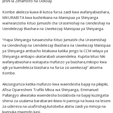
Jeshi la Zimamoto na Uokoaji.
Kombe alieleza kuwa ili kutoa fursa zaidi kwa wafanyabiashara,
MKURABITA kwa kushirikiana na Manispaa ya Shinyanga
wameanzisha Kituo Jumuishi cha Urasimishaji na Uendeshaji na
Uendelezaji Biashara na Uwekezaji Manispaa ya Shinyanga.
“Hapa Shinyanga tunaanzisha Kituo Jumuishi cha Urasimishaji
na Uendeshaji na Uendelezaji Biashara na Uwekezaji Manispaa
ya Shinyanga ambacho kitakuwa katika jengo la CCM wilaya ya
Shinyanga ambapo ukatarabati unaendelea. Kupitia kituo hiki
wafanyabiashara watapata mafunzo ya biashara,mikopo kwa
ajili ya kuendeleza biashara na fursa za uwekezaji” alisema
Kombe.
Akizungumza katika mafunzo kwa waendesha bajaji na pikipiki,
Afisa Oparesheni Trafiki Mkoa wa Shinyanga, Emmanuel
Pallangyo aliwataka waendesha bodaboda na bajaji kuzingatia
sheria za usalama barabarani ikiwa ni pamoja na kuwa na leseni
za udereva na usafirishaji,kutobeba abiria zaidi ya mmoja na
kuepuka mwendo kasi.