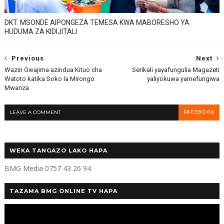
DKT. MSONDE AIPONGEZA TEMESA KWA MABORESHO YA
HUDUMA ZA KIDIJITALI
Previous
Next
Waziri Gwajima azindua Kituo cha
Serikali yayafungulia Magazeti
Watoto katika Soko la Mirongo
yaliyokuwa yamefungiwa
Mwanza
LEAVE A COMMENT
FACEBOOK
WEKA TANGAZO LAKO HAPA
BMG Media 0757 43 26 94
TAZAMA BMG ONLINE TV HAPA