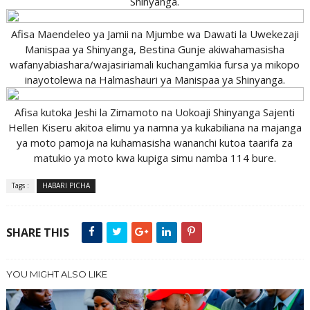
Shinyanga.
Afisa Maendeleo ya Jamii na Mjumbe wa Dawati la Uwekezaji
Manispaa ya Shinyanga, Bestina Gunje akiwahamasisha
wafanyabiashara/wajasiriamali kuchangamkia fursa ya mikopo
inayotolewa na Halmashauri ya Manispaa ya Shinyanga.
Afisa kutoka Jeshi la Zimamoto na Uokoaji Shinyanga Sajenti
Hellen Kiseru akitoa elimu ya namna ya kukabiliana na majanga
ya moto pamoja na kuhamasisha wananchi kutoa taarifa za
matukio ya moto kwa kupiga simu namba 114 bure.
Tags :
HABARI PICHA
SHARE THIS
YOU MIGHT ALSO LIKE