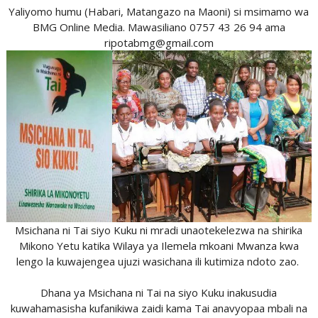
Yaliyomo humu (Habari, Matangazo na Maoni) si msimamo wa
BMG Online Media. Mawasiliano 0757 43 26 94 ama
ripotabmg@gmail.com
Msichana ni Tai siyo Kuku ni mradi unaotekelezwa na shirika
Mikono Yetu katika Wilaya ya Ilemela mkoani Mwanza kwa
lengo la kuwajengea ujuzi wasichana ili kutimiza ndoto zao.
Dhana ya Msichana ni Tai na siyo Kuku inakusudia
kuwahamasisha kufanikiwa zaidi kama Tai anavyopaa mbali na