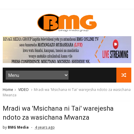
Home
VIDEO
Mradi wa 'Msichana ni Tai' warejesha ndoto za wasichana
Mwanza
Mradi wa 'Msichana ni Tai' warejesha
ndoto za wasichana Mwanza
by
BMG Media
4 years ago