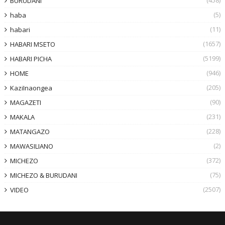
BURUDANI
(5)
haba
(11)
habari
(1657)
HABARI MSETO
(5199)
HABARI PICHA
(946)
HOME
(205)
KaziInaongea
(90)
MAGAZETI
(231)
MAKALA
(228)
MATANGAZO
(2)
MAWASILIANO
(372)
MICHEZO
(75)
MICHEZO & BURUDANI
(2507)
VIDEO