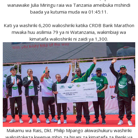
wanawake Julia Miringu raia wa Tanzania ameibuka mshindi
baada ya kutumia muda wa 01:45:11.
Kati ya washiriki 6,200 walioshiriki katika CRDB Bank Marathon
mwaka huu asilimia 79 ya ni Watanzania, wakimbiaji wa
kimataifa walioshiriki ni zaidi ya 1,300.
Makamu wa Rais, Dkt. Philip Mpango akiwashukuru washiriki
waliojitokeza kwenye mbio za hisani za kimataifa za Benki ya