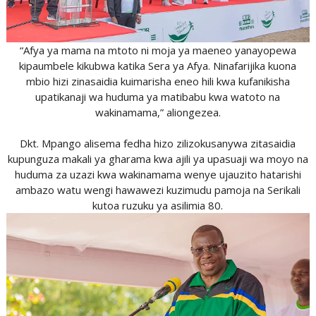
“Afya ya mama na mtoto ni moja ya maeneo yanayopewa
kipaumbele kikubwa katika Sera ya Afya. Ninafarijika kuona
mbio hizi zinasaidia kuimarisha eneo hili kwa kufanikisha
upatikanaji wa huduma ya matibabu kwa watoto na
wakinamama,” aliongezea.
Dkt. Mpango alisema fedha hizo zilizokusanywa zitasaidia
kupunguza makali ya gharama kwa ajili ya upasuaji wa moyo na
huduma za uzazi kwa wakinamama wenye ujauzito hatarishi
ambazo watu wengi hawawezi kuzimudu pamoja na Serikali
kutoa ruzuku ya asilimia 80.