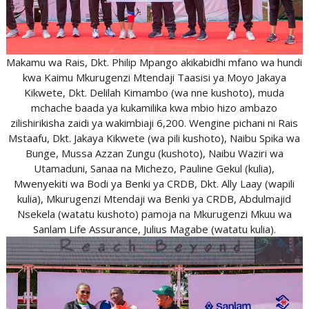
Makamu wa Rais, Dkt. Philip Mpango akikabidhi mfano wa hundi
kwa Kaimu Mkurugenzi Mtendaji Taasisi ya Moyo Jakaya
Kikwete, Dkt. Delilah Kimambo (wa nne kushoto), muda
mchache baada ya kukamilika kwa mbio hizo ambazo
zilishirikisha zaidi ya wakimbiaji 6,200. Wengine pichani ni Rais
Mstaafu, Dkt. Jakaya Kikwete (wa pili kushoto), Naibu Spika wa
Bunge, Mussa Azzan Zungu (kushoto), Naibu Waziri wa
Utamaduni, Sanaa na Michezo, Pauline Gekul (kulia),
Mwenyekiti wa Bodi ya Benki ya CRDB, Dkt. Ally Laay (wapili
kulia), Mkurugenzi Mtendaji wa Benki ya CRDB, Abdulmajid
Nsekela (watatu kushoto) pamoja na Mkurugenzi Mkuu wa
Sanlam Life Assurance, Julius Magabe (watatu kulia).