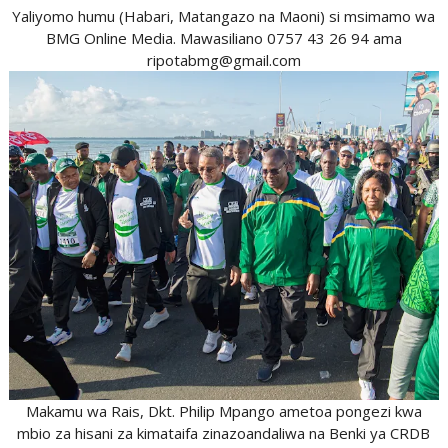
Yaliyomo humu (Habari, Matangazo na Maoni) si msimamo wa
BMG Online Media. Mawasiliano 0757 43 26 94 ama
ripotabmg@gmail.com
Makamu wa Rais, Dkt. Philip Mpango ametoa pongezi kwa
mbio za hisani za kimataifa zinazoandaliwa na Benki ya CRDB