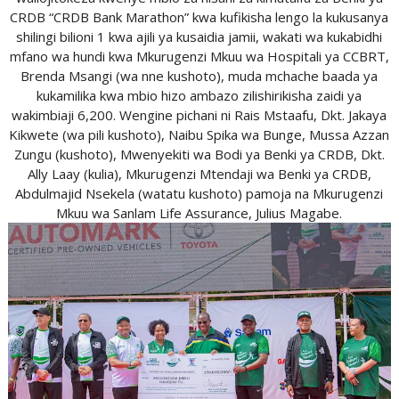
CRDB “CRDB Bank Marathon” kwa kufikisha lengo la kukusanya
shilingi bilioni 1 kwa ajili ya kusaidia jamii, wakati wa kukabidhi
mfano wa hundi kwa Mkurugenzi Mkuu wa Hospitali ya CCBRT,
Brenda Msangi (wa nne kushoto), muda mchache baada ya
kukamilika kwa mbio hizo ambazo zilishirikisha zaidi ya
wakimbiaji 6,200. Wengine pichani ni Rais Mstaafu, Dkt. Jakaya
Kikwete (wa pili kushoto), Naibu Spika wa Bunge, Mussa Azzan
Zungu (kushoto), Mwenyekiti wa Bodi ya Benki ya CRDB, Dkt.
Ally Laay (kulia), Mkurugenzi Mtendaji wa Benki ya CRDB,
Abdulmajid Nsekela (watatu kushoto) pamoja na Mkurugenzi
Mkuu wa Sanlam Life Assurance, Julius Magabe.