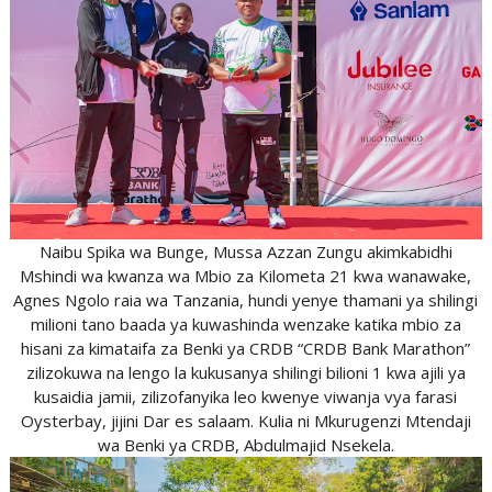
Naibu Spika wa Bunge, Mussa Azzan Zungu akimkabidhi
Mshindi wa kwanza wa Mbio za Kilometa 21 kwa wanawake,
Agnes Ngolo raia wa Tanzania, hundi yenye thamani ya shilingi
milioni tano baada ya kuwashinda wenzake katika mbio za
hisani za kimataifa za Benki ya CRDB “CRDB Bank Marathon”
zilizokuwa na lengo la kukusanya shilingi bilioni 1 kwa ajili ya
kusaidia jamii, zilizofanyika leo kwenye viwanja vya farasi
Oysterbay, jijini Dar es salaam. Kulia ni Mkurugenzi Mtendaji
wa Benki ya CRDB, Abdulmajid Nsekela.