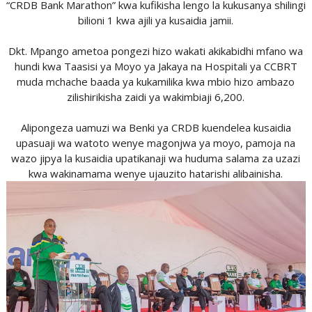
“CRDB Bank Marathon” kwa kufikisha lengo la kukusanya shilingi
bilioni 1 kwa ajili ya kusaidia jamii.
Dkt. Mpango ametoa pongezi hizo wakati akikabidhi mfano wa
hundi kwa Taasisi ya Moyo ya Jakaya na Hospitali ya CCBRT
muda mchache baada ya kukamilika kwa mbio hizo ambazo
zilishirikisha zaidi ya wakimbiaji 6,200.
Alipongeza uamuzi wa Benki ya CRDB kuendelea kusaidia
upasuaji wa watoto wenye magonjwa ya moyo, pamoja na
wazo jipya la kusaidia upatikanaji wa huduma salama za uzazi
kwa wakinamama wenye ujauzito hatarishi alibainisha.