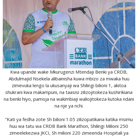
Kwa upande wake Mkurugenzi Mtendaji Benki ya CRDB,
Abdulmajid Nsekela alibainisha kuwa mbizo za mwaka huu
zimevuka lengo la ukusanyaji wa Shilingi bilioni 1, akitoa
shukrani kwa makampuni, na taasisi zilizojitokeza kushirikiana
na benki hiyo, pamoja na wakimbiaji waliojitokeza kutoka ndani
na nje ya nchi.
“Kati ya fedha zote Sh bilioni 1.05 zilizopatikana katika msimu
huu wa tatu wa CRDB Bank Marathon, Shilingi Milioni 250
zimeelekezwa JKCI, Sh milioni 220 zimeenda Hospitali ya