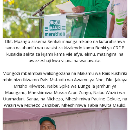
Dkt. Mpango alisema Serikali inaunga mkono na kufurahishwa
sana na ubunifu wa taasisi za kizalendo kama Benki ya CRDB
kusaidia sekta za kijamii kama vile afya, elimu, mazingira, na
uwezeshaji kwa vijana na wanawake.
Viongozi mbalimbali waliongozana na Makamu wa Rais kushiriki
mbio hizo ikiwamo Rais Mstaafu wa Awamu ya Nne, Dkt. Jakaya
Mrisho Kikwete, Naibu Spika wa Bunge la Jamhuri ya
Muungano, Mheshimiwa Mussa Azan Zungu, Naibu Waziri wa
Utamaduni, Sanaa, na Michezo, Mheshimiwa Pauline Gekule, na
Waziri wa Michezo Zanzibar, Mheshimiwa Tabia Mwita Maulid.