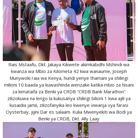
Rais Mstaafu, Dkt. Jakaya Kikwete akimkabidhi Mshindi wa
kwanza wa Mbio za Kilometa 42 kwa wanaume, Joseph
Munywoki raia wa Kenya, hundi yenye thamani ya shilingi
milioni 10 baada ya kuwashinda wenzake katika mbio za hisani
za kimataifa za Benki ya CRDB “CRDB Bank Marathon”
zilizokuwa na lengo la kukusanya shilingi bilioni 1 kwa ajili ya
kusaidia jamii, zilizofanyika leo kwenye viwanja vya farasi
Oysterbay, jijini Dar es salaam. Kulia Mwenyekiti wa Bodi ya
Benki ya CRDB, Dkt. Ally Laay