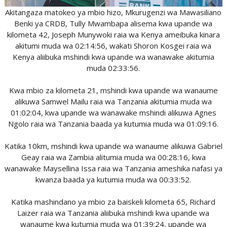
Akitangaza matokeo ya mbio hizo, Mkurugenzi wa Mawasiliano
Benki ya CRDB, Tully Mwambapa alisema kwa upande wa
kilometa 42, Joseph Munywoki raia wa Kenya ameibuka kinara
akitumi muda wa 02:14:56, wakati Shoron Kosgei raia wa
Kenya aliibuka mshindi kwa upande wa wanawake akitumia
muda 02:33:56.
Kwa mbio za kilometa 21, mshindi kwa upande wa wanaume
alikuwa Samwel Mailu raia wa Tanzania akitumia muda wa
01:02:04, kwa upande wa wanawake mshindi alikuwa Agnes
Ngolo raia wa Tanzania baada ya kutumia muda wa 01:09:16.
Katika 10km, mshindi kwa upande wa wanaume alikuwa Gabriel
Geay raia wa Zambia alitumia muda wa 00:28:16, kwa
wanawake Maysellina Issa raia wa Tanzania ameshika nafasi ya
kwanza baada ya kutumia muda wa 00:33:52.
Katika mashindano ya mbio za baiskeli kilometa 65, Richard
Laizer raia wa Tanzania aliibuka mshindi kwa upande wa
wanaume kwa kutumia muda wa 01:39:24, upande wa