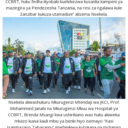
CCBRT, huku fedha iliyobaki kuelekezwa kusaidia kampeni ya
mazingira ya Pendezesha Tanzania, na resi za ngalawa kule
Zanzibar kukuza utamaduni” alisema Nsekela.
Nsekela aliwashukuru Mkurugenzi Mtendaji wa JKCI, Prof.
Mohammed Janabi na Mkurugenzi Mkuu wa Hospitali ya
CCBRT, Brenda Msangi kwa ushirikiano wao huku akiweka
mkazo kuwa kauli mbiu ya benki hiyo isemayo “Kasi
Isambazayo Tabasamu” imefanikiwa kutokana na mchango