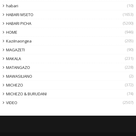
(10)
habari
(1653)
HABARI MSETO
(5200)
HABARI PICHA
(946)
HOME
(205)
KaziInaongea
(90)
MAGAZETI
(231)
MAKALA
(228)
MATANGAZO
(2)
MAWASILIANO
(372)
MICHEZO
(74)
MICHEZO & BURUDANI
(2507)
VIDEO