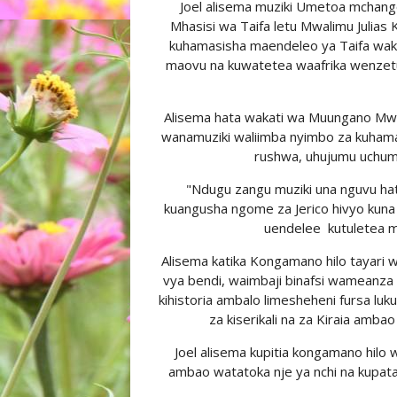
Joel alisema muziki Umetoa mchang
Mhasisi wa Taifa letu Mwalimu Julia
kuhamasisha maendeleo ya Taifa wak
maovu na kuwatetea waafrika wenzet
Alisema hata wakati wa Muungano Mwa
wanamuziki waliimba nyimbo za kuhama
rushwa, uhujumu uchumi
"Ndugu zangu muziki una nguvu ha
kuangusha ngome za Jerico hivyo kun
uendelee kutuletea ma
Alisema katika Kongamano hilo tayari w
vya bendi, waimbaji binafsi wameanza k
kihistoria ambalo limesheheni fursa l
za kiserikali na za Kiraia amb
Joel alisema kupitia kongamano hilo
ambao watatoka nje ya nchi na kupata 