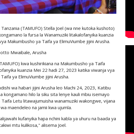
i Tanzania (TAMUFO) Stella Joel (wa nne kutoka kushoto)
ongamano la fursa la Wanamuziki litakalofanyika kuanzia
vya Makumbusho ya Taifa ya ElimuViumbe jijini Arusha.
otto Mwaibale, Arusha
(TAMUFO) kwa kushirikiana na Makumbusho ya Taifa
fanyika kuanzia Mei 22 hadi 27, 2023 katika viwanja vya
ifa ya ElimuViumbe jijini Arusha.
shi wa habari jijini Arusha leo Machi 24, 2023, Katibu
 kongamano hilo la siku sita lenye kauli mbiu isemayo
 Taifa Letu litawajumuisha wanamuziki wakongwe, vijana
wa maendeleo na jamii kwa ujumla.
halijawahi kufanyika hapa nchini kabla ya uhuru na baada ya
takiwi mtu kulikosa," alisema Joel.