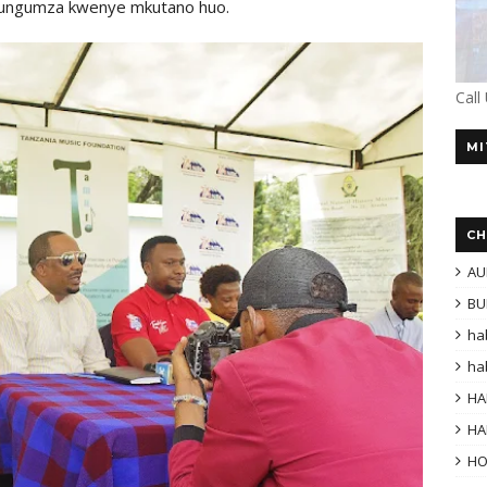
zungumza kwenye mkutano huo.
Call
MI
CH
AU
BU
ha
ha
HA
HA
H