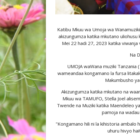
Katibu Mkuu wa Umoja wa W
ana
muzik
akizungumza katika mkutano uliohusu k
Mei 22 hadi 27, 2023 katika viwanja 
Na D
UMOJA waWana
muziki Tanzania 
wameandaa kongamano la fursa litakalo
Makumbusho ya Ta
Akizungumza katika mkutano na waandi
Mkuu wa TAMUFO, Stella Joel alisema
Twende na Muziki katika Maendeleo ya
pamoja na wadau 
"Kongamano hili ni la kihistoria ambalo 
uhuru hivyo hai