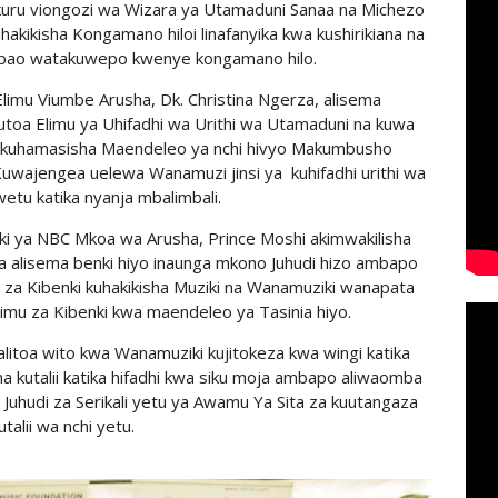
hukuru viongozi wa Wizara ya Utamaduni Sanaa na Michezo
kikisha Kongamano hiloi linafanyika kwa kushirikiana na
ao watakuwepo kwenye kongamano hilo.
imu Viumbe Arusha, Dk. Christina Ngerza, alisema
utoa Elimu ya Uhifadhi wa Urithi wa Utamaduni na kuwa
a kuhamasisha Maendeleo ya nchi hivyo Makumbusho
Kuwajengea uelewa Wanamuzi jinsi ya kuhifadhi urithi wa
etu katika nyanja mbalimbali.
 ya NBC Mkoa wa Arusha, Prince Moshi akimwakilisha
 alisema benki hiyo inaunga mkono Juhudi hizo ambapo
 za Kibenki kuhakikisha Muziki na Wanamuziki wanapata
imu za Kibenki kwa maendeleo ya Tasinia hiyo.
itoa wito kwa Wanamuziki kujitokeza kwa wingi katika
 kutalii katika hifadhi kwa siku moja ambapo aliwaomba
 Juhudi za Serikali yetu ya Awamu Ya Sita za kuutangaza
utalii wa nchi yetu.