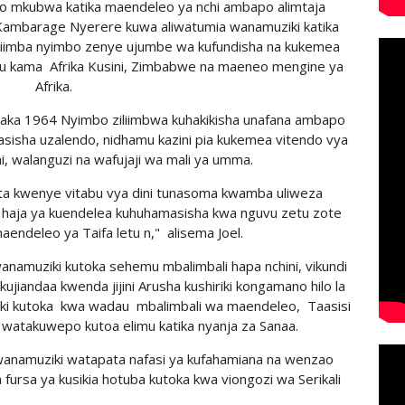
o mkubwa katika maendeleo ya nchi ambapo alimtaja
s Kambarage Nyerere kuwa aliwatumia wanamuziki katika
iimba nyimbo zenye ujumbe wa kufundisha na kukemea
u kama Afrika Kusini, Zimbabwe na maeneo mengine ya
Afrika.
ka 1964 Nyimbo ziliimbwa kuhakikisha unafana ambapo
sisha uzalendo, nidhamu kazini pia kukemea vitendo vya
, walanguzi na wafujaji wa mali ya umma.
ta kwenye vitabu vya dini tunasoma kwamba uliweza
a haja ya kuendelea kuhuhamasisha kwa nguvu zetu zote
endeleo ya Taifa letu n," alisema Joel.
anamuziki kutoka sehemu mbalimbali hapa nchini, vikundi
ujiandaa kwenda jijini Arusha kushiriki kongamano hilo la
ukuki kutoka kwa wadau mbalimbali wa maendeleo, Taasisi
ao watakuwepo kutoa elimu katika nyanja za Sanaa.
 wanamuziki watapata nafasi ya kufahamiana na wenzao
fursa ya kusikia hotuba kutoka kwa viongozi wa Serikali