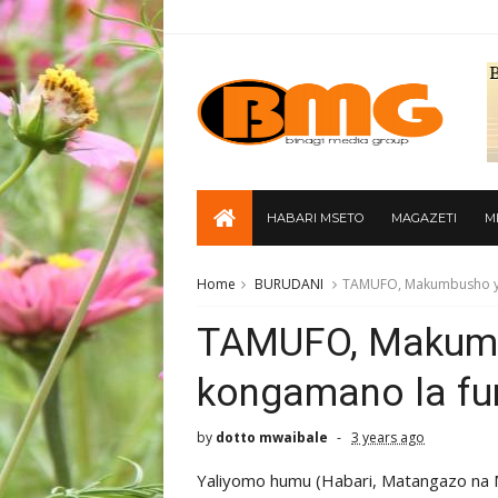
HABARI MSETO
MAGAZETI
M
Home
BURUDANI
TAMUFO, Makumbusho ya
TAMUFO, Makumb
kongamano la fu
by
dotto mwaibale
3 years ago
Yaliyomo humu (Habari, Matangazo na