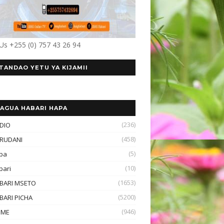
 Us +255 (0) 757 43 26 94
TANDAO YETU YA KIJAMII
AGUA HABARI HAPA
(236)
DIO
(458)
RUDANI
(5)
ba
(10)
bari
(1653)
BARI MSETO
(5200)
BARI PICHA
(946)
OME