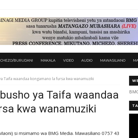
ICHEZO/BURUDANI
MAKALA
VIDEO
AUDIO
MAWASILIANO
M
 Taifa waandaa kongamano la fursa kwa wanamuziki
WE
usho ya Taifa waandaa
BMG
rsa kwa wanamuziki
TA
 Maoni) si msimamo wa BMG Media. Mawasiliano 0757 43