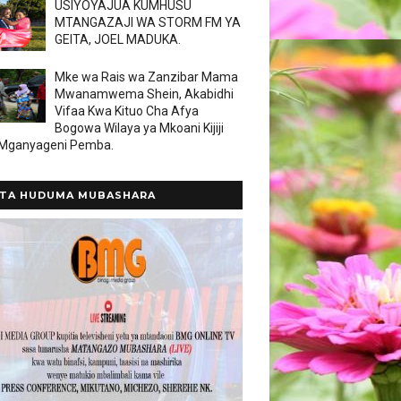
USIYOYAJUA KUMHUSU
MTANGAZAJI WA STORM FM YA
GEITA, JOEL MADUKA.
Mke wa Rais wa Zanzibar Mama
Mwanamwema Shein, Akabidhi
Vifaa Kwa Kituo Cha Afya
Bogowa Wilaya ya Mkoani Kijiji
 Mganyageni Pemba.
TA HUDUMA MUBASHARA