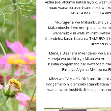
Aidha Joel alitumia nafasi hiyo kuwas
ambao wanatoa ushirikiano mkubwa kuha
BASATA na COSOTA amb
Mkurugenzi wa Makumbusho ya El
Makumbusho hiyo imejipanga vizuri k
wanamuziki ni watu muhimu katik
itaendelea kushirikiana na TAMUFO ili 
utamaduni w
Meneja Biashara Maendeleo wa Benki
Meneja wa benki hiyo Mkoa wa Arusha
kupitia kongamano hilo watatoa fursa
Bima ya Afya na Mikopo na El
Mlezi wa TAMUFO Dk.Frank Richard al
kongamano hilo ambalo litaambatana na
wadau wote kushiriki ili kuunga mkono