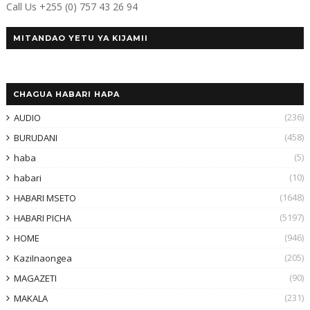
Call Us +255 (0) 757 43 26 94
MITANDAO YETU YA KIJAMII
CHAGUA HABARI HAPA
(236)
AUDIO
(458)
BURUDANI
(5)
haba
(10)
habari
(1648)
HABARI MSETO
(5197)
HABARI PICHA
(946)
HOME
(205)
KaziInaongea
(90)
MAGAZETI
(231)
MAKALA