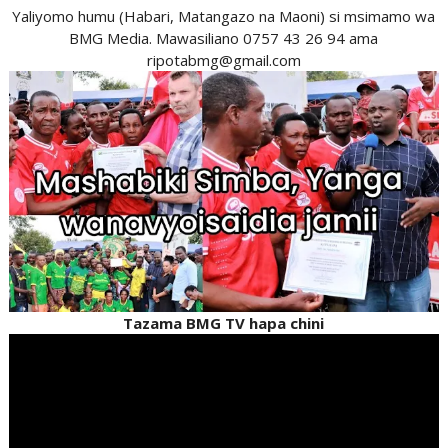
Yaliyomo humu (Habari, Matangazo na Maoni) si msimamo wa
BMG Media. Mawasiliano 0757 43 26 94 ama
ripotabmg@gmail.com
Tazama BMG TV hapa chini