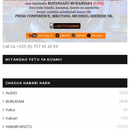
Call Us +255 (0) 757 43 26 94
MITANDAO YETU YA KIJAMII
CHAGUA HABARI HAPA
(236)
AUDIO
(458)
BURUDANI
(5)
haba
(10)
habari
(1655)
HABARI MSETO