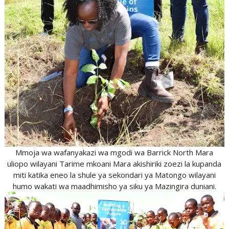
Mmoja wa wafanyakazi wa mgodi wa Barrick North Mara
uliopo wilayani Tarime mkoani Mara akishiriki zoezi la kupanda
miti katika eneo la shule ya sekondari ya Matongo wilayani
humo wakati wa maadhimisho ya siku ya Mazingira duniani.