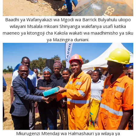
Baadhi ya Wafanyakazi wa Mgodi wa Barrick Bulyahulu uliopo
wilayani Msalala mkoani Shinyanga wakifanya usafi katika
maeneo ya kitongoji cha Kakola wakati wa maadhimisho ya siku
ya Mazingira duniani.
Mkurugenzi Mtendaji wa Halmashauri ya wilaya ya