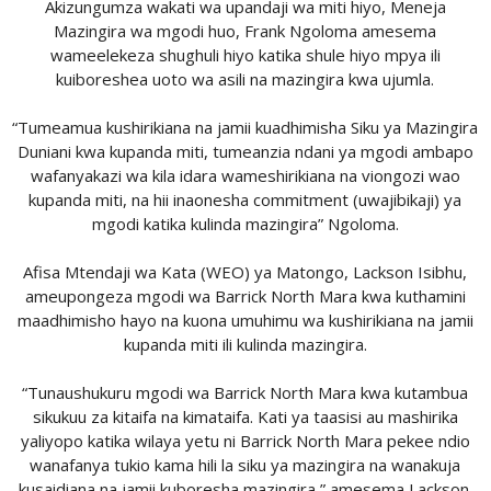
Akizungumza wakati wa upandaji wa miti hiyo, Meneja
Mazingira wa mgodi huo, Frank Ngoloma amesema
wameelekeza shughuli hiyo katika shule hiyo mpya ili
kuiboreshea uoto wa asili na mazingira kwa ujumla.
“Tumeamua kushirikiana na jamii kuadhimisha Siku ya Mazingira
Duniani kwa kupanda miti, tumeanzia ndani ya mgodi ambapo
wafanyakazi wa kila idara wameshirikiana na viongozi wao
kupanda miti, na hii inaonesha commitment (uwajibikaji) ya
mgodi katika kulinda mazingira” Ngoloma.
Afisa Mtendaji wa Kata (WEO) ya Matongo, Lackson Isibhu,
ameupongeza mgodi wa Barrick North Mara kwa kuthamini
maadhimisho hayo na kuona umuhimu wa kushirikiana na jamii
kupanda miti ili kulinda mazingira.
“Tunaushukuru mgodi wa Barrick North Mara kwa kutambua
sikukuu za kitaifa na kimataifa. Kati ya taasisi au mashirika
yaliyopo katika wilaya yetu ni Barrick North Mara pekee ndio
wanafanya tukio kama hili la siku ya mazingira na wanakuja
kusaidiana na jamii kuboresha mazingira,” amesema Lackson.