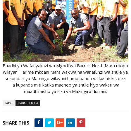
Baadhi ya Wafanyakazi wa Mgodi wa Barrick North Mara uliopo
wilayani Tarime mkoani Mara wakiwa na wanafunzi wa shule ya
sekondari ya Matongo wilayani humo baada ya kushiriki zoezi
la kupanda miti katika maeneo ya shule hiyo wakati wa
maadhimisho ya siku ya Mazingira duniani.
Tags :
HABARI PICHA
SHARE THIS