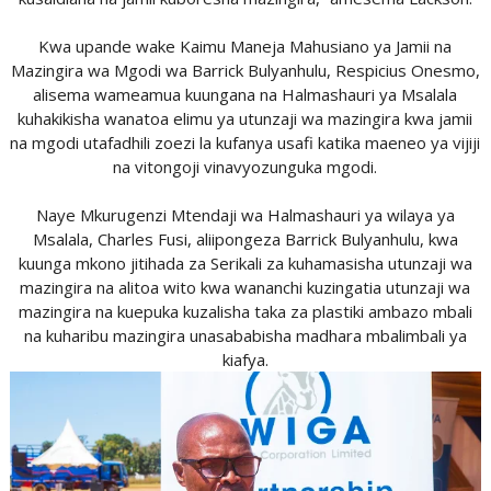
Kwa upande wake Kaimu Maneja Mahusiano ya Jamii na
Mazingira wa Mgodi wa Barrick Bulyanhulu, Respicius Onesmo,
alisema wameamua kuungana na Halmashauri ya Msalala
kuhakikisha wanatoa elimu ya utunzaji wa mazingira kwa jamii
na mgodi utafadhili zoezi la kufanya usafi katika maeneo ya vijiji
na vitongoji vinavyozunguka mgodi.
Naye Mkurugenzi Mtendaji wa Halmashauri ya wilaya ya
Msalala, Charles Fusi, aliipongeza Barrick Bulyanhulu, kwa
kuunga mkono jitihada za Serikali za kuhamasisha utunzaji wa
mazingira na alitoa wito kwa wananchi kuzingatia utunzaji wa
mazingira na kuepuka kuzalisha taka za plastiki ambazo mbali
na kuharibu mazingira unasababisha madhara mbalimbali ya
kiafya.