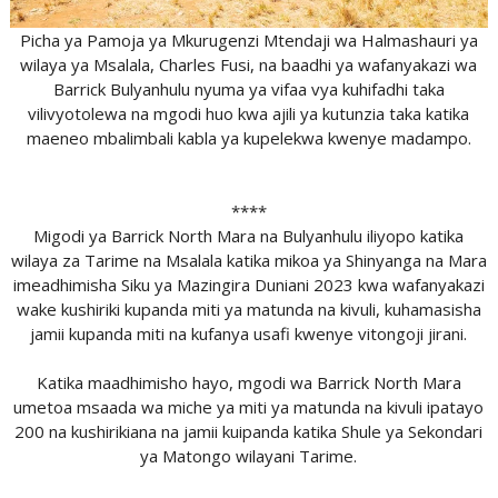
Picha ya Pamoja ya Mkurugenzi Mtendaji wa Halmashauri ya
wilaya ya Msalala, Charles Fusi, na baadhi ya wafanyakazi wa
Barrick Bulyanhulu nyuma ya vifaa vya kuhifadhi taka
vilivyotolewa na mgodi huo kwa ajili ya kutunzia taka katika
maeneo mbalimbali kabla ya kupelekwa kwenye madampo.
****
Migodi ya Barrick North Mara na Bulyanhulu iliyopo katika
wilaya za Tarime na Msalala katika mikoa ya Shinyanga na Mara
imeadhimisha Siku ya Mazingira Duniani 2023 kwa wafanyakazi
wake kushiriki kupanda miti ya matunda na kivuli, kuhamasisha
jamii kupanda miti na kufanya usafi kwenye vitongoji jirani.
Katika maadhimisho hayo, mgodi wa Barrick North Mara
umetoa msaada wa miche ya miti ya matunda na kivuli ipatayo
200 na kushirikiana na jamii kuipanda katika Shule ya Sekondari
ya Matongo wilayani Tarime.