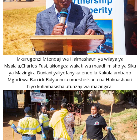
Mkurugenzi Mtendaji wa Halmashauri ya wilaya ya
Msalala,Charles Fusi, akiongea wakati wa maadhimisho ya Siku
ya Mazingira Duniani yaliyofanyika eneo la Kakola ambapo
Mgodi wa Barrick Bulyanhulu umeshirikiana na Halmashauri
hiyo kuhamasisha utunzaji wa mazingira.