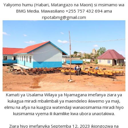
Yaliyomo humu (Habari, Matangazo na Maoni) si msimamo wa
BMG Media. Mawasiliano +255 757 432 694 ama
ripotabmg@gmail.com
Kamati ya Usalama Wilaya ya Nyamagana imefanya ziara ya
kukagua miradi mbalimbali ya maendeleo ikiwemo ya maji,
elimu na afya na kuagiza watendaji wanaosimamia miradi hiyo
kuisimamia vyema ili ikamilike kwa ubora unaotakiwa.
Ziara hiyo imefanyika Septemba 12, 2023 ikiongozwa na