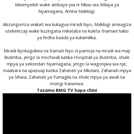
Mwenyekiti wake ambaye pia ni Mkuu wa Wilaya ya
Nyamagana, Amina Makilagi.
Akizungumza wakati wa kukagua miradi hiyo, Makilagi ameagiza
utekelezaji wake kuzingatia mikataba na kuleta thamani halisi
ya fedha baada ya kukamilika.
Miradi iliyokaguliwa na Kamati hiyo ni pamoja na mradi wa maji
Butimba, jengo la mochwali katika Hospitali ya Butimba, shule
mpya ya sekondari Nyamagana, jengo la wagonjwa wa nje,
maabara na upasuaji katika Zahanati ya Mkolani, Zahanati mpya
ya Sihwa, Zahanati ya Fumagila na shule mpya ya awali na
msingi Kanenwa.
Tazama BMG TV hapa chini