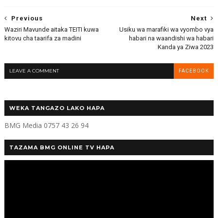
Previous
Next
Waziri Mavunde aitaka TEITI kuwa
Usiku wa marafiki wa vyombo vya
kitovu cha taarifa za madini
habari na waandishi wa habari
Kanda ya Ziwa 2023
LEAVE A COMMENT
FACEBOOK
WEKA TANGAZO LAKO HAPA
BMG Media 0757 43 26 94
TAZAMA BMG ONLINE TV HAPA