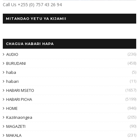
Call Us +255 (0) 757 43 26 94
MITANDAO YETU YA KIJAMII
CHAGUA HABARI HAPA
(236)
AUDIO
(458)
BURUDANI
(5)
haba
(11)
habari
(1657)
HABARI MSETO
(5199)
HABARI PICHA
(946)
HOME
(205)
KaziInaongea
(90)
MAGAZETI
(231)
MAKALA