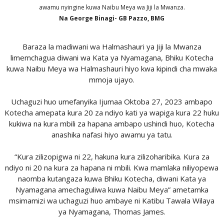
awamu nyingine kuwa Naibu Meya wa Jiji la Mwanza.
Na George Binagi- GB Pazzo, BMG
Baraza la madiwani wa Halmashauri ya Jiji la Mwanza
limemchagua diwani wa Kata ya Nyamagana, Bhiku Kotecha
kuwa Naibu Meya wa Halmashauri hiyo kwa kipindi cha mwaka
mmoja ujayo.
Uchaguzi huo umefanyika Ijumaa Oktoba 27, 2023 ambapo
Kotecha amepata kura 20 za ndiyo kati ya wapiga kura 22 huku
kukiwa na kura mbili za hapana ambapo ushindi huo, Kotecha
anashika nafasi hiyo awamu ya tatu.
“Kura zilizopigwa ni 22, hakuna kura zilizoharibika. Kura za
ndiyo ni 20 na kura za hapana ni mbili. Kwa mamlaka niliyopewa
naomba kutangaza kuwa Bhiku Kotecha, diwani Kata ya
Nyamagana amechaguliwa kuwa Naibu Meya” ametamka
msimamizi wa uchaguzi huo ambaye ni Katibu Tawala Wilaya
ya Nyamagana, Thomas James.