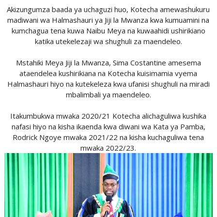
Akizungumza baada ya uchaguzi huo, Kotecha amewashukuru
madiwani wa Halmashauri ya Jiji la Mwanza kwa kumuamini na
kumchagua tena kuwa Naibu Meya na kuwaahidi ushirikiano
katika utekelezaji wa shughuli za maendeleo.
Mstahiki Meya Jiji la Mwanza, Sima Costantine amesema
ataendelea kushirikiana na Kotecha kuisimamia vyema
Halmashauri hiyo na kutekeleza kwa ufanisi shughuli na miradi
mbalimbali ya maendeleo.
Itakumbukwa mwaka 2020/21 Kotecha alichaguliwa kushika
nafasi hiyo na kisha ikaenda kwa diwani wa Kata ya Pamba,
Rodrick Ngoye mwaka 2021/22 na kisha kuchaguliwa tena
mwaka 2022/23.