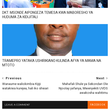
DKT. MSONDE AIPONGEZA TEMESA KWA MABORESHO YA
HUDUMA ZA KIDIJITALI
TRAMEPRO YATAKA USHIRIKIANO KULINDA AFYA YA MAMA NA
MTOTO
Previous
Next
Wanaume waliokimbia Kijiji
Mahafali Shule ya Sekondari Ole
watakiwa kurejea, hali iko shwari
Njoolay yafanya, Mwenyekiti UVDS
awakosha wahitimu
LEAVE A COMMENT
FACEBOOK