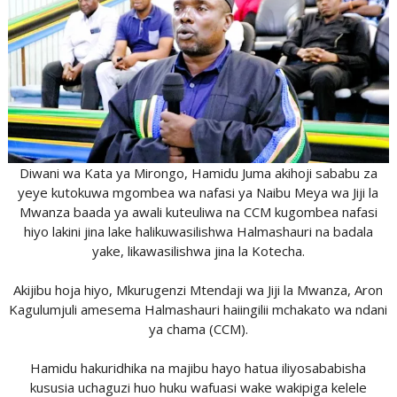
Diwani wa Kata ya Mirongo, Hamidu Juma akihoji sababu za
yeye kutokuwa mgombea wa nafasi ya Naibu Meya wa Jiji la
Mwanza baada ya awali kuteuliwa na CCM kugombea nafasi
hiyo lakini jina lake halikuwasilishwa Halmashauri na badala
yake, likawasilishwa jina la Kotecha.
Akijibu hoja hiyo, Mkurugenzi Mtendaji wa Jiji la Mwanza, Aron
Kagulumjuli amesema Halmashauri haiingilii mchakato wa ndani
ya chama (CCM).
Hamidu hakuridhika na majibu hayo hatua iliyosababisha
kususia uchaguzi huo huku wafuasi wake wakipiga kelele