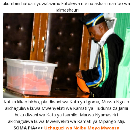
ukumbini hatua iliyowalazimu kutolewa nje na askari mambo wa
Halmashauri.
Katika kikao hicho, pia diwani wa Kata ya Igoma, Mussa Ngollo
alichaguliwa kuwa Mwenyekiti wa Kamati ya Huduma za Jamii
huku diwani wa Kata ya Isamilo, Marwa Nyamasiriri
akichaguliwa kuwa Mwenyekiti wa Kamati ya Mipango Miji.
SOMA PIA>>>
Uchaguzi wa Naibu Meya Mwanza