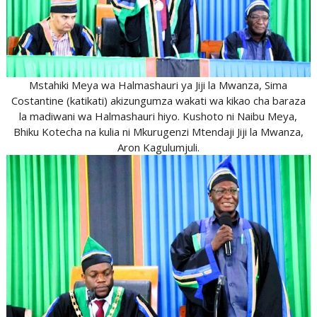
Mstahiki Meya wa Halmashauri ya Jiji la Mwanza, Sima
Costantine (katikati) akizungumza wakati wa kikao cha baraza
la madiwani wa Halmashauri hiyo. Kushoto ni Naibu Meya,
Bhiku Kotecha na kulia ni Mkurugenzi Mtendaji Jiji la Mwanza,
Aron Kagulumjuli.