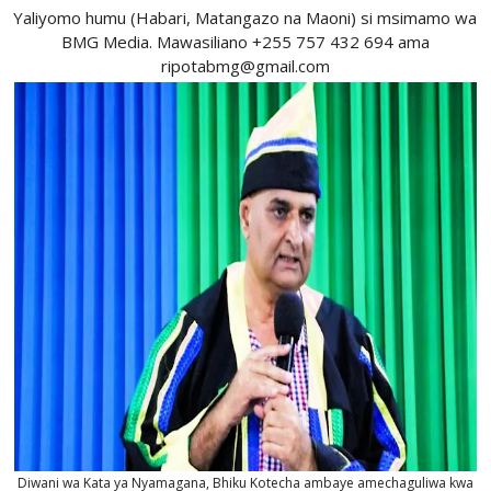
Yaliyomo humu (Habari, Matangazo na Maoni) si msimamo wa
BMG Media. Mawasiliano +255 757 432 694 ama
ripotabmg@gmail.com
Diwani wa Kata ya Nyamagana, Bhiku Kotecha ambaye amechaguliwa kwa