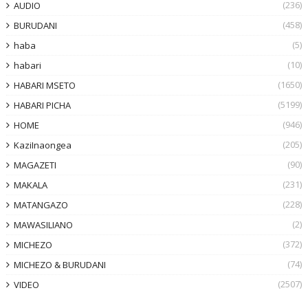
(236)
AUDIO
(458)
BURUDANI
(5)
haba
(10)
habari
(1650)
HABARI MSETO
(5199)
HABARI PICHA
(946)
HOME
(205)
KaziInaongea
(90)
MAGAZETI
(231)
MAKALA
(228)
MATANGAZO
(2)
MAWASILIANO
(372)
MICHEZO
(74)
MICHEZO & BURUDANI
(2507)
VIDEO