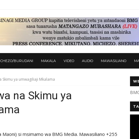
ICHEZO/BURUDANI
MAKALA
VIDEO
AUDIO
MAWASILIANO
M
 Skimu ya umwagiliaji Mkalama
WE
a na Skimu ya
BMG
lama
TA
a Maoni) si msimamo wa BMG Media. Mawasiliano +255