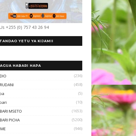
 Us +255 (0) 757 43 26 94
TANDAO YETU YA KIJAMII
AGUA HABARI HAPA
(236)
DIO
(458)
RUDANI
(5)
ba
(10)
bari
(1653)
BARI MSETO
(5200)
BARI PICHA
(946)
OME