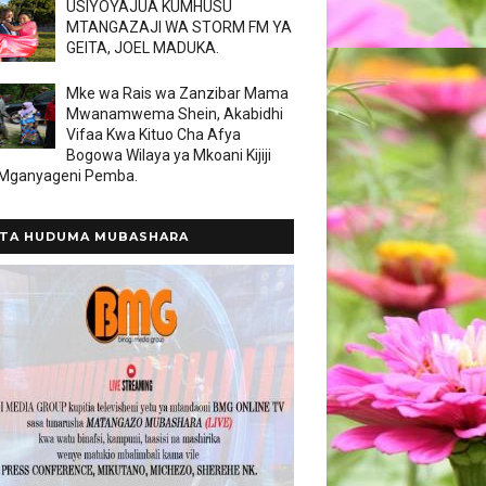
USIYOYAJUA KUMHUSU
MTANGAZAJI WA STORM FM YA
GEITA, JOEL MADUKA.
Mke wa Rais wa Zanzibar Mama
Mwanamwema Shein, Akabidhi
Vifaa Kwa Kituo Cha Afya
Bogowa Wilaya ya Mkoani Kijiji
 Mganyageni Pemba.
TA HUDUMA MUBASHARA