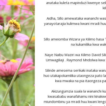
anataka kuleta mapinduzi kwenye sekta
ki
Aidha, Sillo amewataka wananchi w
yanayotarajia kulimwa kwani mradi huu
Sillo ameiomba Wizara ya Kilimo hasa 
na kukamilika kwa waka
Naye Naibu Waziri wa Kilimo David S
Umwagiliaji . Raymond Mndolwa kwa k
Silinde amesema serikaki inataka w
huo utakapokamilika utaongeza pato l
kwa mwaka na pia itaongeza pat
Akizungumzia suala la wananchi k
kwasababu wanafahamu nini kinakwe
miundombinu ya mradi huu kwani lengo l