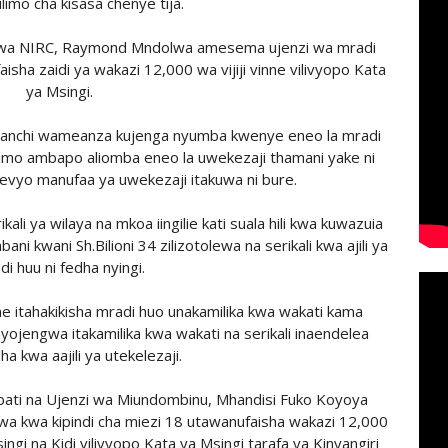
limo cha kisasa chenye tija.
wa NIRC, Raymond Mndolwa amesema ujenzi wa mradi
isha zaidi ya wakazi 12,000 wa vijiji vinne vilivyopo Kata
ya Msingi.
nanchi wameanza kujenga nyumba kwenye eneo la mradi
limo ambapo aliomba eneo la uwekezaji thamani yake ni
ginevyo manufaa ya uwekezaji itakuwa ni bure.
 ya wilaya na mkoa iingilie kati suala hili kwa kuwazuia
 kwani Sh.Bilioni 34 zilizotolewa na serikali kwa ajili ya
i huu ni fedha nyingi.
itahakikisha mradi huo unakamilika kwa wakati kama
yojengwa itakamilika kwa wakati na serikali inaendelea
ha kwa aajili ya utekelezaji.
bati na Ujenzi wa Miundombinu, Mhandisi Fuko Koyoya
 kwa kipindi cha miezi 18 utawanufaisha wakazi 12,000
singi na Kidi vilivyopo Kata ya Msingi tarafa ya Kinyangiri