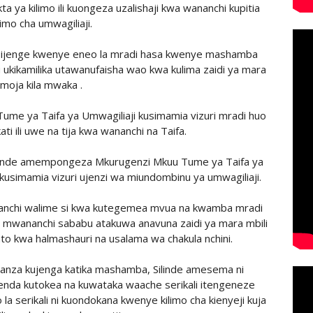
 ya kilimo ili kuongeza uzalishaji kwa wananchi kupitia
limo cha umwagiliaji.
asijenge kwenye eneo la mradi hasa kwenye mashamba
 ukikamilika utawanufaisha wao kwa kulima zaidi ya mara
moja kila mwaka .
Tume ya Taifa ya Umwagiliaji kusimamia vizuri mradi huo
ti ili uwe na tija kwa wananchi na Taifa.
ilinde amempongeza Mkurugenzi Mkuu Tume ya Taifa ya
usimamia vizuri ujenzi wa miundombinu ya umwagiliaji.
ananchi walime si kwa kutegemea mvua na kwamba mradi
a mwananchi sababu atakuwa anavuna zaidi ya mara mbili
o kwa halmashauri na usalama wa chakula nchini.
uanza kujenga katika mashamba, Silinde amesema ni
nda kutokea na kuwataka waache serikali itengeneze
a serikali ni kuondokana kwenye kilimo cha kienyeji kuja