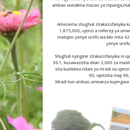
ambao watalima mazao ya mpunga,mahi
Amesema shughuli zitakazofanyika ka
1,875,000, ujenzi a mifereji ya umwa
matupio yenye urefu wa kilo mita 42
yenye urefu
Shughuli nyingine zitakazofanyika ni 
36.1, kusawazisha ekari 2,000 za mash
sita kuelekea ndani ya mradi na ujen
90, vipitisha maji 9
Mradi huo ambao umeanza kujengwa Ju