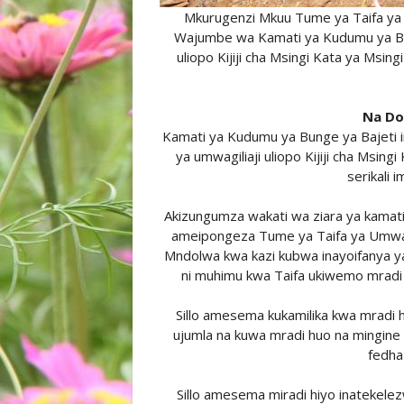
Mkurugenzi Mkuu Tume ya Taifa ya
Wajumbe wa Kamati ya Kudumu ya Bun
uliopo Kijiji cha Msingi Kata ya Msi
Na Do
Kamati ya Kudumu ya Bunge ya Bajeti i
ya umwagiliaji uliopo Kijiji cha Msin
serikali i
Akizungumza wakati wa ziara ya kamati 
ameipongeza Tume ya Taifa ya Umwag
Mndolwa kwa kazi kubwa inayoifanya y
ni muhimu kwa Taifa ukiwemo mradi 
Sillo amesema kukamilika kwa mradi
ujumla na kuwa mradi huo na mingine 
fedha 
Sillo amesema miradi hiyo inatekel