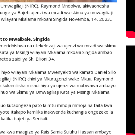
 Umwagiliaji (NIRC), Raymond Mndolwa, akiwaonesha
ge ya Bajeti ujenzi wa mradi wa skimu ya umwagiliaji
ngi wilayani Mkalama mkoani Singida Novemba, 14, 2023..
tto Mwaibale, Singida
meridhishwa na utekelezaji wa ujenzi wa mradi wa skimu
gi Kata ya Msingi wilayani Mkalama mkoani Singida ambao
metoa zaidi ya Sh. Bilioni 34.
hiyo wilayani Mkalama Mwenyekiti wa kamati Daniel Sillo
iliaji (NIRC) chini ya Mkurugenzi wake Mkuu, Raymond
a kukamilisha miradi hiyo ya ujenzi wa mabwawa ambayo
huo wa Skimu ya Umwagiliaji Kata ya Msingi Mkalama.
 huo kutaongeza pato la mtu mmoja mmoja na taifa kwa
yote itakapo kamilika inakwenda kuchangia ongezeko la
katika bajeti ya Serikali.
ezwa kwa maagizo ya Rais Samia Suluhu Hassan ambaye