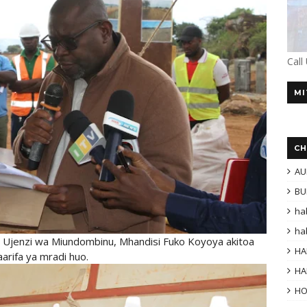
Call
MI
CH
AU
BU
ha
ha
a Ujenzi wa Miundombinu, Mhandisi Fuko Koyoya akitoa
HA
aarifa ya mradi huo.
HA
H