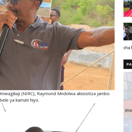
cha
PA
mwagiliaji (NIRC), Raymond Mndolwa akisisitiza jambo
ele ya kamati hiyo.