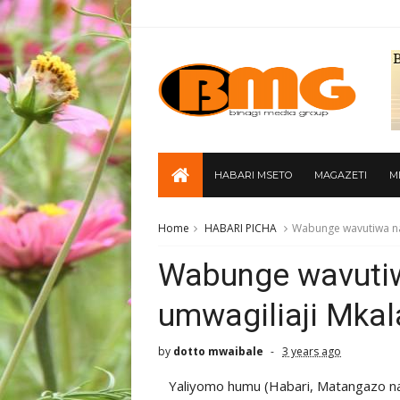
HABARI MSETO
MAGAZETI
M
Home
HABARI PICHA
Wabunge wavutiwa na
Wabunge wavutiw
umwagiliaji Mka
by
dotto mwaibale
3 years ago
Yaliyomo humu (Habari, Matangazo n