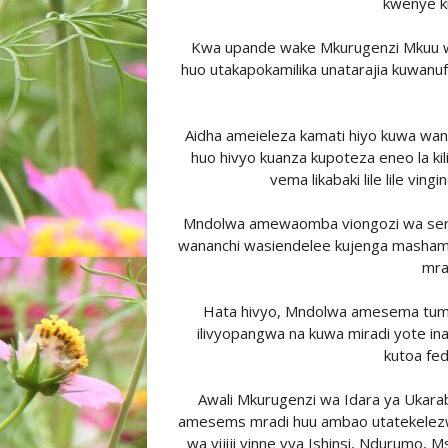
kwenye ki
Kwa upande wake Mkurugenzi Mkuu 
huo utakapokamilika unatarajia kuwanufa
Aidha ameieleza kamati hiyo kuwa wa
huo hivyo kuanza kupoteza eneo la ki
vema likabaki lile lile vin
Mndolwa amewaomba viongozi wa serikali
wananchi wasiendelee kujenga mashambani
mrad
Hata hivyo, Mndolwa amesema tume 
ilivyopangwa na kuwa miradi yote ina
kutoa fed
Awali Mkurugenzi wa Idara ya Ukara
amesems mradi huu ambao utatekelezwa
wa vijiji vinne vya Ishinsi, Ndurumo, M