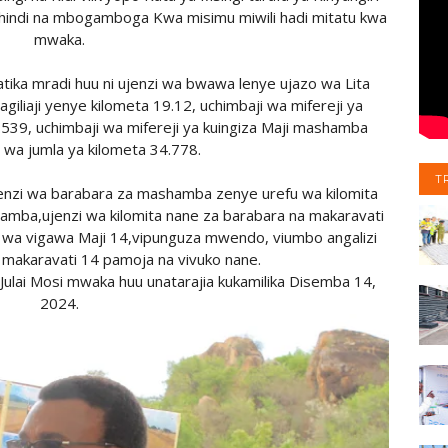
ndi na mbogamboga Kwa misimu miwili hadi mitatu kwa
mwaka.
tika mradi huu ni ujenzi wa bwawa lenye ujazo wa Lita
giliaji yenye kilometa 19.12, uchimbaji wa mifereji ya
.539, uchimbaji wa mifereji ya kuingiza Maji mashamba
 wa jumla ya kilometa 34.778.
T
ujenzi wa barabara za mashamba zenye urefu wa kilomita
amba,ujenzi wa kilomita nane za barabara na makaravati
zi wa vigawa Maji 14,vipunguza mwendo, viumbo angalizi
0, makaravati 14 pamoja na vivuko nane.
lai Mosi mwaka huu unatarajia kukamilika Disemba 14,
2024.