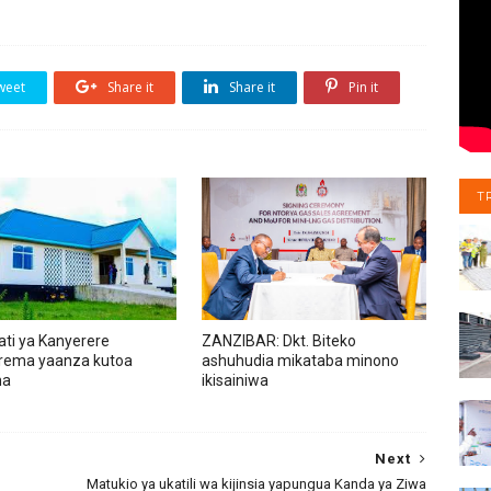
weet
Share it
Share it
Pin it
T
ti ya Kanyerere
ZANZIBAR: Dkt. Biteko
rema yaanza kutoa
ashuhudia mikataba minono
ma
ikisainiwa
Next
Matukio ya ukatili wa kijinsia yapungua Kanda ya Ziwa