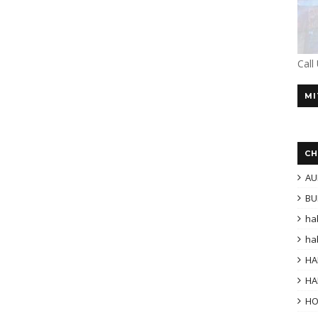
Call
MI
CH
AU
BU
ha
ha
HA
HA
H