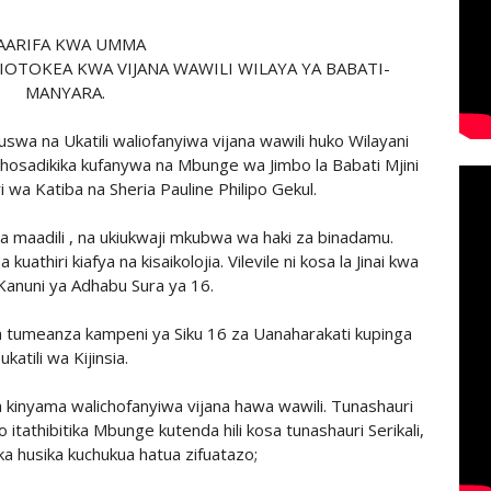
AARIFA KWA UMMA
LIOTOKEA KWA VIJANA WAWILI WILAYA YA BABATI-
MANYARA.
a na Ukatili waliofanyiwa vijana wawili huko Wilayani
hosadikika kufanywa na Mbunge wa Jimbo la Babati Mjini
 wa Katiba na Sheria Pauline Philipo Gekul.
e na maadili , na ukiukwaji mkubwa wa haki za binadamu.
uathiri kiafya na kisaikolojia. Vilevile ni kosa la Jinai kwa
Kanuni ya Adhabu Sura ya 16.
kiwa tumeanza kampeni ya Siku 16 za Uanaharakati kupinga
ukatili wa Kijinsia.
 kinyama walichofanyiwa vijana hawa wawili. Tunashauri
itathibitika Mbunge kutenda hili kosa tunashauri Serikali,
 husika kuchukua hatua zifuatazo;