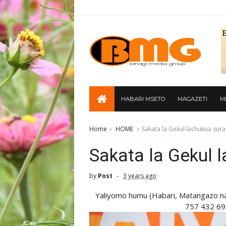
HABARI MSETO
MAGAZETI
M
Home
HOME
Sakata la Gekul lachukua sur
Sakata la Gekul 
by
Post
3 years ago
Yaliyomo humu (Habari, Matangazo n
757 432 69