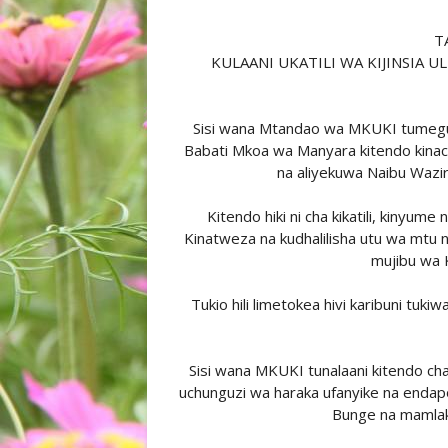
T
KULAANI UKATILI WA KIJINSIA U
Sisi wana Mtandao wa MKUKI tumegusw
Babati Mkoa wa Manyara kitendo kinac
na aliyekuwa Naibu Waziri
Kitendo hiki ni cha kikatili, kinyum
Kinatweza na kudhalilisha utu wa mtu na k
mujibu wa 
Tukio hili limetokea hivi karibuni tu
Sisi wana MKUKI tunalaani kitendo cha
uchunguzi wa haraka ufanyike na endapo 
Bunge na mamlaka