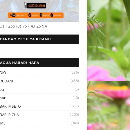
 Us +255 (0) 757 43 26 94
TANDAO YETU YA KIJAMII
AGUA HABARI HAPA
(236)
DIO
(458)
RUDANI
(5)
ba
(10)
bari
(1651)
BARI MSETO
(5200)
BARI PICHA
(946)
OME