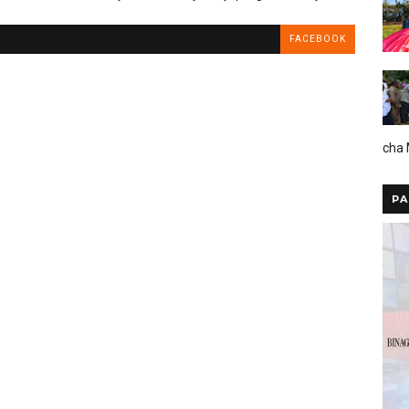
FACEBOOK
cha
PA