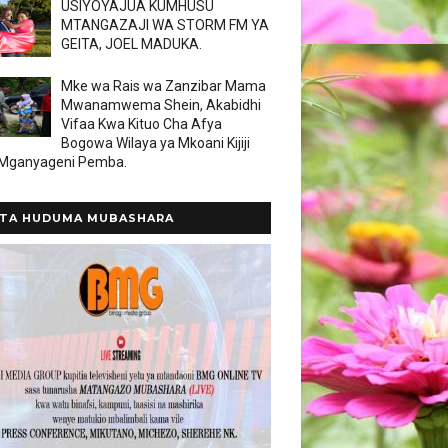
USIYOYAJUA KUMHUSU
MTANGAZAJI WA STORM FM YA
GEITA, JOEL MADUKA.
Mke wa Rais wa Zanzibar Mama
Mwanamwema Shein, Akabidhi
Vifaa Kwa Kituo Cha Afya
Bogowa Wilaya ya Mkoani Kijiji
 Mganyageni Pemba.
TA HUDUMA MUBASHARA