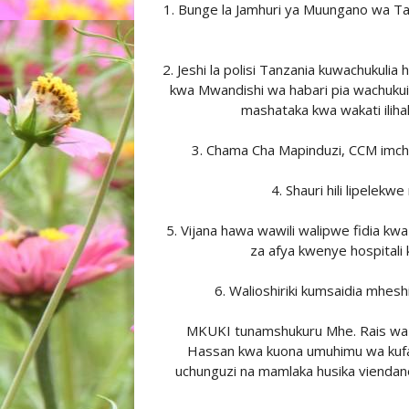
1. Bunge la Jamhuri ya Muungano wa Tan
2. Jeshi la polisi Tanzania kuwachukulia
kwa Mwandishi wa habari pia wachukui
mashataka kwa wakati ilihali
3. Chama Cha Mapinduzi, CCM imch
4. Shauri hili lipelekw
5. Vijana hawa wawili walipwe fidia kw
za afya kwenye hospitali 
6. Walioshiriki kumsaidia mhes
MKUKI tunamshukuru Mhe. Rais wa J
Hassan kwa kuona umuhimu wa kufan
uchunguzi na mamlaka husika viendane 