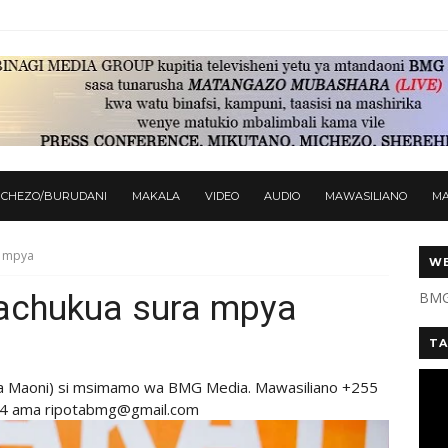
ICHEZO/BURUDANI
MAKALA
VIDEO
AUDIO
MAWASILIANO
M
a mpya
WE
lachukua sura mpya
BMG
TA
a Maoni) si msimamo wa BMG Media. Mawasiliano +255
4 ama ripotabmg@gmail.com