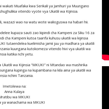
i wakati Muafaka kwa Serikali ya Jamhuri ya Muungano
ughulikia vitendo vyote vya Ukatili wa Kijinsia.
i, wazazi wao na watu wote walioguswa na habari hii.
lee kupaza sauti zao kipindi cha Kampeni za Siku 16 za
ndi cha Kampeni kutoa taarifa kuhusu ukatili wa kijinsia
 tutaendelea kuelimisha jamii juu ya madhara ya ukatili
nzania kuungana kutokomeza vitendo hivi vya ukatili wa
insia katika nchi yetu.
Ukatili wa Kijinsia “MKUKI” ni Mtandao wa mashirika
iyoungana kupinga na kupambana na kila aina ya ukatili wa
insia nchini Tanzania.
Imetolewa na:
Anna Kulaya
Mratibu wa MKUKI
a ya wanachama wa MKUKI