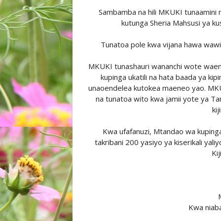
Sambamba na hili MKUKI tunaamini n
kutunga Sheria Mahsusi ya kush
Tunatoa pole kwa vijana hawa wawil
MKUKI tunashauri wananchi wote waende
kupinga ukatili na hata baada ya kipi
unaoendelea kutokea maeneo yao. MKUKI
na tunatoa wito kwa jamii yote ya Ta
kij
Kwa ufafanuzi, Mtandao wa kupinga 
takribani 200 yasiyo ya kiserikali yal
Kij
Kwa niab