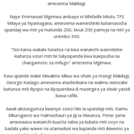
amesema Makilagi.
Naye Emmanuel Mgimwa ambaye ni Mhifadhi Misitu TFS
Wilaya ya Nyamagana, amesema wameshiriki kuhamasisha
upandaji wa miti ya matunda 200, kivuli 200 pamoja na miti ya
urembo 300.
"Sisi kama wakala tunatoa rai kwa wananchi waendelee
kuitunza vizuri miti hii tuliyoipanda kwa kuiepusha na
changamoto za mifugo" amesema Mgimwa.
Kwa upande wake Mwalimu Mkuu wa shule ya msingi Makilagi,
George Kadago amesema atashirikiana na walimu wenzake
kuitunza miti iliyopo na iliyopandwa ili mazingira ya shule yazidi
kuwa rafiki.
Awali akizungumza kwenye zoezi hilo la upandaji miti, Kaimu
Mkurugenzi wa Halmashauri ya Jiji la Mwanza, Peter Juma
amewaasa wananchi kuacha tabia ya kukata miti ovyo na
badala yake wawe na utamaduni wa kupanda miti ikiwemo ya