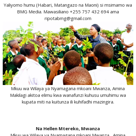
Yaliyomo humu (Habari, Matangazo na Maoni) si msimamo wa
BMG Media. Mawasiliano +255 757 432 694 ama
ripotabmg@gmail.com
Mkuu wa Wilaya ya Nyamagana mkoani Mwanza, Amina
Makilagi akitoa elimu kwa wanafunzi kuhusu umuhimu wa
kupata miti na kuitunza ili kuhifadhi mazingira.
Na Hellen Mtereko, Mwanza
Mkuu wa Wilaya ya Nyamagana mkoani Mwanza, Amina