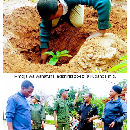
Mmoja wa wanafunzi akishiriki zoezi la kupanda miti.