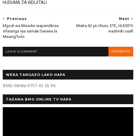
HUDUMA ZA KIDIJITALI
Previous
Next
Mgodi wa Mwadui wapandikiza
Miaka 62 ya Uhuru: ETE, HUDEFO
vifaranga vya samaki bwawa la
washiriki usafi
Mwang'holo
LEAVE A COMMENT
FACEBOOK
WEKA TANGAZO LAKO HAPA
BMG Media 0757 43 26 94
TAZAMA BMG ONLINE TV HAPA