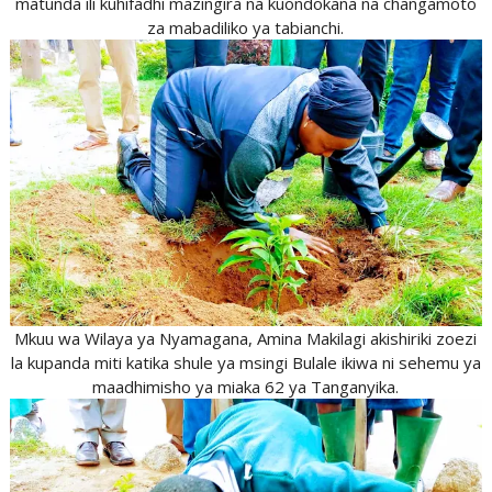
matunda ili kuhifadhi mazingira na kuondokana na changamoto
za mabadiliko ya tabianchi.
Mkuu wa Wilaya ya Nyamagana, Amina Makilagi akishiriki zoezi
la kupanda miti katika shule ya msingi Bulale ikiwa ni sehemu ya
maadhimisho ya miaka 62 ya Tanganyika.