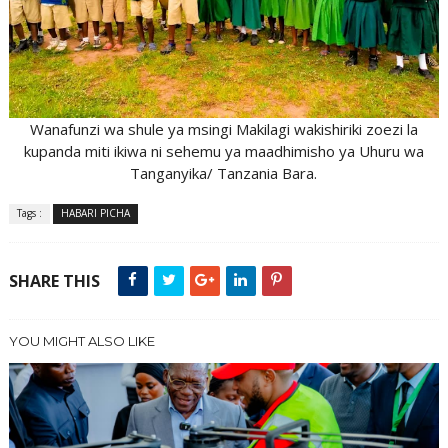
Wanafunzi wa shule ya msingi Makilagi wakishiriki zoezi la
kupanda miti ikiwa ni sehemu ya maadhimisho ya Uhuru wa
Tanganyika/ Tanzania Bara.
Tags :
HABARI PICHA
SHARE THIS
YOU MIGHT ALSO LIKE