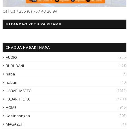
Call Us +255 (0) 757 43 26 94
MITANDAO YETU YA KIJAMII
CHAGUA HABARI HAPA
(236)
AUDIO
(458)
BURUDANI
(5)
haba
(10)
habari
(1651)
HABARI MSETO
(5200)
HABARI PICHA
(946)
HOME
(205)
KaziInaongea
(90)
MAGAZETI