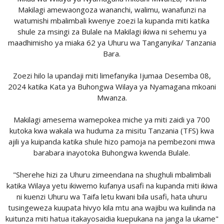
Makilagi amewaongoza wananchi, walimu, wanafunzi na
watumishi mbalimbali kwenye zoezi la kupanda miti katika
shule za msingi za Bulale na Makilagi ikiwa ni sehemu ya
maadhimisho ya miaka 62 ya Uhuru wa Tanganyika/ Tanzania
Bara.
Zoezi hilo la upandaji miti limefanyika Ijumaa Desemba 08,
2024 katika Kata ya Buhongwa Wilaya ya Nyamagana mkoani
Mwanza.
Makilagi amesema wamepokea miche ya miti zaidi ya 700
kutoka kwa wakala wa huduma za misitu Tanzania (TFS) kwa
ajili ya kuipanda katika shule hizo pamoja na pembezoni mwa
barabara inayotoka Buhongwa kwenda Bulale.
"Sherehe hizi za Uhuru zimeendana na shughuli mbalimbali
katika Wilaya yetu ikiwemo kufanya usafi na kupanda miti ikiwa
ni kuenzi Uhuru wa Taifa letu kwani bila usafi, hata uhuru
tusingeweza kuupata hivyo kila mtu ana wajibu wa kuilinda na
kuitunza miti hatua itakayosaidia kuepukana na janga la ukame"