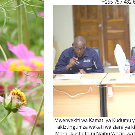
+255 757 432 
Mwenyekiti wa Kamati ya Kudumu ya
akizungumza wakati wa ziara ya ki
Mara . kushoto ni Naibu Waziri wa