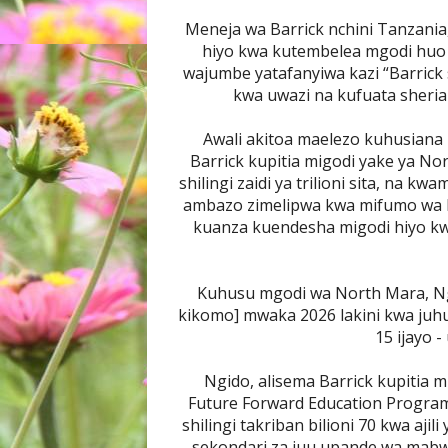
Meneja wa Barrick nchini Tanzani
hiyo kwa kutembelea mgodi huo 
wajumbe yatafanyiwa kazi “Barrick
kwa uwazi na kufuata sheria n
Awali akitoa maelezo kuhusiana 
Barrick kupitia migodi yake ya N
shilingi zaidi ya trilioni sita, na kw
ambazo zimelipwa kwa mifumo wa k
kuanza kuendesha migodi hiyo kwa
Kuhusu mgodi wa North Mara, Ngi
kikomo] mwaka 2026 lakini kwa juhu
15 ijayo 
Ngido, alisema Barrick kupitia
Future Forward Education Program
shilingi takriban bilioni 70 kwa aji
sekondari za juu upande wa mab