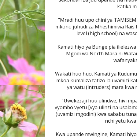
katika m
“Mradi huu upo chini ya TAMISEMI
mkono juhudi za Mheshimiwa Rais D
level (high school) na was
Kamati hiyo ya Bunge pia ilielezwa
Mgodi wa North Mara ni Watan
wafanyaka
Wakati huo huo, Kamati ya Kudumu y
mkoa kumaliza tatizo la uvamizi 
ya watu (intruders) mara kwa
“Uwekezaji huu ulindwe, hivi 
vyombo vyetu [vya ulinzi na usalama
(uvamizi mgodini) kwa sababu tuna
nchi yetu kwa
Kwa upande mwingine, Kamati hiyo 