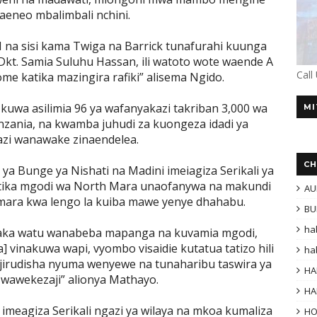
aeneo mbalimbali nchini.
 na sisi kama Twiga na Barrick tunafurahi kuunga
kt. Samia Suluhu Hassan, ili watoto wote waende A
Call
ome katika mazingira rafiki” alisema Ngido.
 kuwa asilimia 96 ya wafanyakazi takriban 3,000 wa
MI
zania, na kwamba juhudi za kuongeza idadi ya
zi wanawake zinaendelea.
CH
a Bunge ya Nishati na Madini imeiagiza Serikali ya
katika mgodi wa North Mara unaofanywa na makundi
AU
 mara kwa lengo la kuiba mawe yenye dhahabu.
BU
ha
mpaka watu wanabeba mapanga na kuvamia mgodi,
] vinakuwa wapi, vyombo visaidie kutatua tatizo hili
ha
jirudisha nyuma wenyewe na tunaharibu taswira ya
HA
 wawekezaji” alionya Mathayo.
HA
imeagiza Serikali ngazi ya wilaya na mkoa kumaliza
H