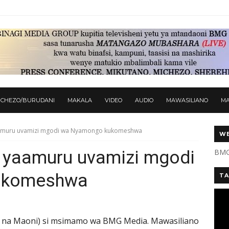
ICHEZO/BURUDANI
MAKALA
VIDEO
AUDIO
MAWASILIANO
M
aamuru uvamizi mgodi wa Nyamongo kukomeshwa
WE
 yaamuru uvamizi mgodi
BMG
ukomeshwa
TA
 na Maoni) si msimamo wa BMG Media. Mawasiliano