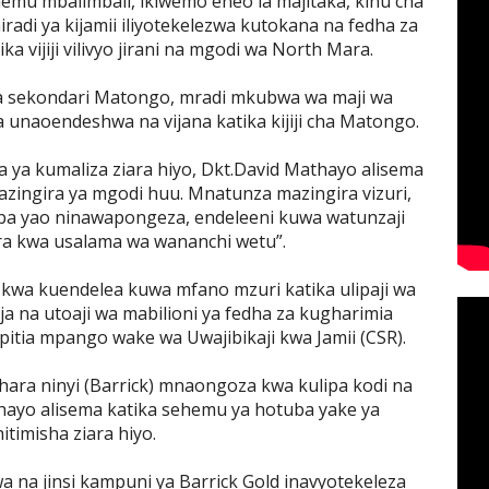
mu mbalimbali, ikiwemo eneo la majitaka, kinu cha
adi ya kijamii iliyotekelezwa kutokana na fedha za
ika vijiji vilivyo jirani na mgodi wa North Mara.
 ya sekondari Matongo, mradi mkubwa wa maji wa
 unaoendeshwa na vijana katika kijiji cha Matongo.
 ya kumaliza ziara hiyo, Dkt.David Mathayo alisema
ingira ya mgodi huu. Mnatunza mazingira vizuri,
a yao ninawapongeza, endeleeni kuwa watunzaji
ra kwa usalama wa wananchi wetu”.
k kwa kuendelea kuwa mfano mzuri katika ulipaji wa
ja na utoaji wa mabilioni ya fedha za kugharimia
upitia mpango wake wa Uwajibikaji kwa Jamii (CSR).
ara ninyi (Barrick) mnaongoza kwa kulipa kodi na
hayo alisema katika sehemu ya hotuba yake ya
itimisha ziara hiyo.
wa na jinsi kampuni ya Barrick Gold inavyotekeleza