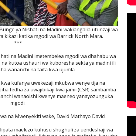
nge ya Nishati na Madini wakiangalia utunzaji wa
ya kikazi katika mgodi wa Barrick North Mara.
***
shati na Madini imetembelea mgodi wa dhahabu wa
 na kutoa ushauri wa kuboresha sekta ya madini ili
ha wananchi na taifa kwa ujumla.
 kwa kufanya uwekezaji mkubwa wenye tija na
upitia fedha za uwajibikaji kwa jamii (CSR) sambamba
nanchi wanaoishi kwenye maeneo yanayozunguka
mgodi.
zwa na Mwenyekiti wake, David Mathayo David.
lipata maelezo kuhusu shughuli za uendeshaji wa