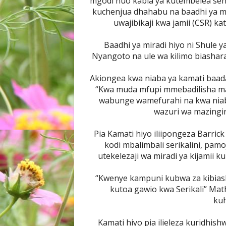
mgodi huo kabla ya kutembelea sehe
kuchenjua dhahabu na baadhi ya mir
uwajibikaji kwa jamii (CSR) kat
Baadhi ya miradi hiyo ni Shule
Nyangoto na ule wa kilimo biashara
Akiongea kwa niaba ya kamati baada
“Kwa muda mfupi mmebadilisha maz
wabunge wamefurahi na kwa niab
wazuri wa mazingi
Pia Kamati hiyo iliipongeza Barric
kodi mbalimbali serikalini, pamo
utekelezaji wa miradi ya kijamii k
“Kwenye kampuni kubwa za kibiash
kutoa gawio kwa Serikali” Mat
kuh
Kamati hiyo pia ilieleza kuridhish