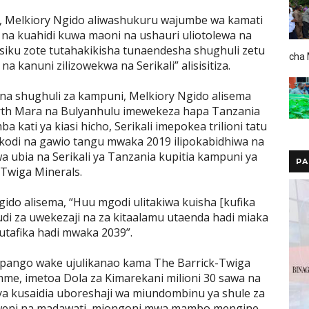
a, Melkiory Ngido aliwashukuru wajumbe wa kamati
na kuahidi kuwa maoni na ushauri uliotolewa na
 siku zote tutahakikisha tunaendesha shughuli zetu
cha
a kanuni zilizowekwa na Serikali” alisisitiza.
na shughuli za kampuni, Melkiory Ngido alisema
orth Mara na Bulyanhulu imewekeza hapa Tanzania
amba kati ya kiasi hicho, Serikali imepokea trilioni tatu
odi na gawio tangu mwaka 2019 ilipokabidhiwa na
 ubia na Serikali ya Tanzania kupitia kampuni ya
PA
Twiga Minerals.
do alisema, “Huu mgodi ulitakiwa kuisha [kufika
di za uwekezaji na za kitaalamu utaenda hadi miaka
- utafika hadi mwaka 2039”.
 mpango wake ujulikanao kama The Barrick-Twiga
me, imetoa Dola za Kimarekani milioni 30 sawa na
li ya kusaidia uboreshaji wa miundombinu ya shule za
weni na madawati, miongoni mwa mambo mengine