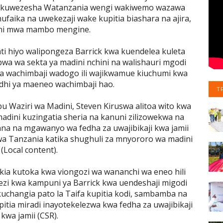
vyo kuwezesha Watanzania wengi wakiwemo wazawa
ufaika na uwekezaji wake kupitia biashara na ajira,
ni mwa mambo mengine.
 hiyo walipongeza Barrick kwa kuendelea kuleta
wa wa sekta ya madini nchini na walishauri mgodi
a wachimbaji wadogo ili wajikwamue kiuchumi kwa
dhi ya maeneo wachimbaji hao.
T
bu Waziri wa Madini, Steven Kiruswa alitoa wito kwa
dini kuzingatia sheria na kanuni zilizowekwa na
ana na mgawanyo wa fedha za uwajibikaji kwa jamii
wa Tanzania katika shughuli za mnyororo wa madini
(Local content).
kia kutoka kwa viongozi wa wananchi wa eneo hili
zi kwa kampuni ya Barrick kwa uendeshaji migodi
kuchangia pato la Taifa kupitia kodi, sambamba na
tia miradi inayotekelezwa kwa fedha za uwajibikaji
kwa jamii (CSR).