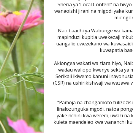
Sheria ya ‘Local Content’ na hi
wanaoishi jirani na migodi yake kun
miongo
Nao baadhi ya Wabunge wa kamati
mapinduzi kupitia uwekezaji mkub
uangalie uwezekano wa kuwasaidi
kuwapatia baa
Akiongea wakati wa ziara hiyo, Nai
wadau waliopo kwenye sekta ya ma
Serikali ikiwemo kanuni inayohusi
(CSR) na ushirikishwaji wa wazawa 
"Pamoja na changamoto tulizozisi
linalozunguka mgodi, natoa ponge
yake nchini kwa weredi, uwazi na 
kuleta maendeleo kwa wananchi kupi