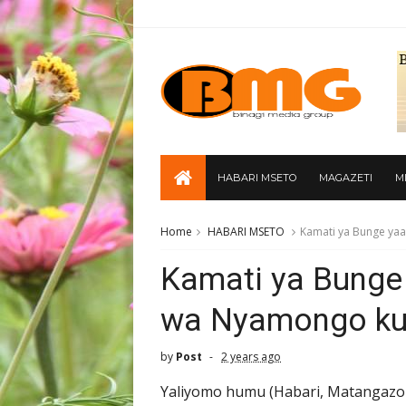
HABARI MSETO
MAGAZETI
M
Home
HABARI MSETO
Kamati ya Bunge y
Kamati ya Bunge
wa Nyamongo k
by
Post
2 years ago
Yaliyomo humu (Habari, Matangazo