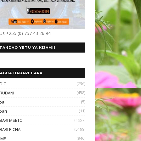
 Us +255 (0) 757 43 26 94
TANDAO YETU YA KIJAMII
AGUA HABARI HAPA
(236)
DIO
(458)
RUDANI
(5)
ba
(11)
bari
(1657)
BARI MSETO
(5199)
BARI PICHA
(946)
OME