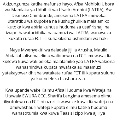
Akizungumza katika mafunzo hayo, Afisa Mdhibiti Ubora
wa Mamlaka ya Udhibiti wa Usafiri Ardhini (LATRA), Bw.
Dismoso Chimbunde, amesema LATRA imeweka
utaratibu wa kupokea na kushughulikia malalamiko
kutoka kwa abiria kuhusu huduma za usafirishaji na
iwapo hawataridhika na uamuzi wa LATRA, wanaweza
kukata rufaa FCT ili kuhakikisha ushindani wa haki.
Naye Mwenyekiti wa daladala jiji la Arusha, Maulid
Abdallah alisema elimu waliopewa na FCT imewasaidia
kielewa kuwa wakipeleka malalamiko yao LATRA wakiona
wanashindwa kupata mwafaka au maamuzi
yatakayowaridhisha watakata rufaa FCT ili kupata suluhu
ya kuendeleza biashara zao.
Kwa upande wake Kaimu Afisa Huduma kwa Wateja na
Utawala EWURA CCC, Sharifa Lengima amesema elimu
iliyotolewa na FCT ni nzuri ili waweze kusaidia wateja na
amewashauri wateja kupata elimu katika huduma
wanazotumia kwa kuwa Taasisi zipo kwa ajili ya