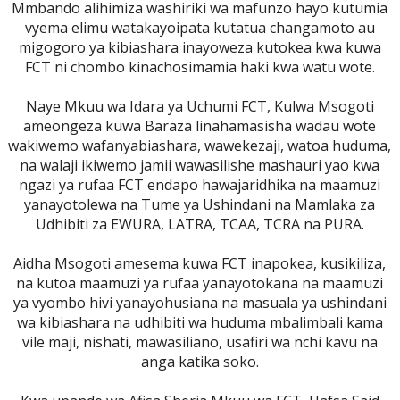
Mmbando alihimiza washiriki wa mafunzo hayo kutumia
vyema elimu watakayoipata kutatua changamoto au
migogoro ya kibiashara inayoweza kutokea kwa kuwa
FCT ni chombo kinachosimamia haki kwa watu wote.
Naye Mkuu wa Idara ya Uchumi FCT, Kulwa Msogoti
ameongeza kuwa Baraza linahamasisha wadau wote
wakiwemo wafanyabiashara, wawekezaji, watoa huduma,
na walaji ikiwemo jamii wawasilishe mashauri yao kwa
ngazi ya rufaa FCT endapo hawajaridhika na maamuzi
yanayotolewa na Tume ya Ushindani na Mamlaka za
Udhibiti za EWURA, LATRA, TCAA, TCRA na PURA.
Aidha Msogoti amesema kuwa FCT inapokea, kusikiliza,
na kutoa maamuzi ya rufaa yanayotokana na maamuzi
ya vyombo hivi yanayohusiana na masuala ya ushindani
wa kibiashara na udhibiti wa huduma mbalimbali kama
vile maji, nishati, mawasiliano, usafiri wa nchi kavu na
anga katika soko.