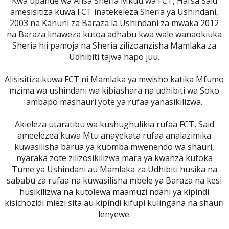
Kwa upande wa Afisa Sheria Mkuu wa FCT, Hafsa Said
amesisitiza kuwa FCT inatekeleza Sheria ya Ushindani,
2003 na Kanuni za Baraza la Ushindani za mwaka 2012
na Baraza linaweza kutoa adhabu kwa wale wanaokiuka
Sheria hii pamoja na Sheria zilizoanzisha Mamlaka za
Udhibiti tajwa hapo juu.
Alisisitiza kuwa FCT ni Mamlaka ya mwisho katika Mfumo
mzima wa ushindani wa kibiashara na udhibiti wa Soko
ambapo mashauri yote ya rufaa yanasikilizwa.
Akieleza utaratibu wa kushughulikia rufaa FCT, Said
ameelezea kuwa Mtu anayekata rufaa analazimika
kuwasilisha barua ya kuomba mwenendo wa shauri,
nyaraka zote zilizosikilizwa mara ya kwanza kutoka
Tume ya Ushindani au Mamlaka za Udhibiti husika na
sababu za rufaa na kuwasilisha mbele ya Baraza na kesi
husikilizwa na kutolewa maamuzi ndani ya kipindi
kisichozidi miezi sita au kipindi kifupi kulingana na shauri
lenyewe.