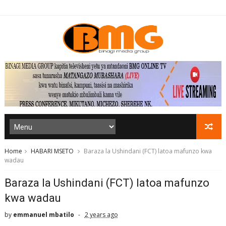
Home
HABARI MSETO
Baraza la Ushindani (FCT) latoa mafunzo kwa
wadau
Baraza la Ushindani (FCT) latoa mafunzo
kwa wadau
by
emmanuel mbatilo
2 years ago