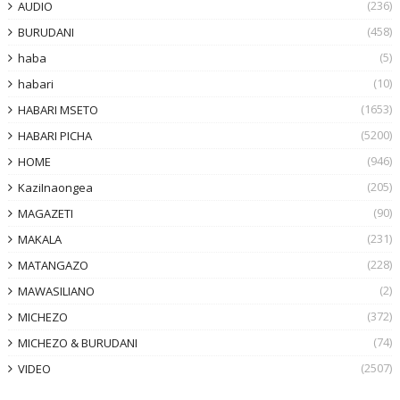
(236)
AUDIO
(458)
BURUDANI
(5)
haba
(10)
habari
(1653)
HABARI MSETO
(5200)
HABARI PICHA
(946)
HOME
(205)
KaziInaongea
(90)
MAGAZETI
(231)
MAKALA
(228)
MATANGAZO
(2)
MAWASILIANO
(372)
MICHEZO
(74)
MICHEZO & BURUDANI
(2507)
VIDEO