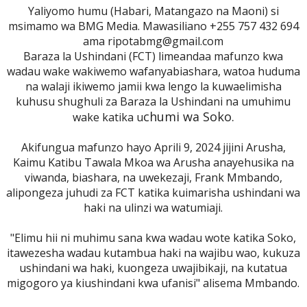
Yaliyomo humu (Habari, Matangazo na Maoni) si
msimamo wa BMG Media. Mawasiliano +255 757 432 694
ama ripotabmg@gmail.com
Baraza la Ushindani (FCT) limeandaa mafunzo kwa
wadau wake wakiwemo wafanyabiashara, watoa huduma
na walaji ikiwemo jamii kwa lengo la kuwaelimisha
kuhusu shughuli za Baraza la Ushindani na umuhimu
chumi wa Soko.
wake katika u
Akifungua mafunzo hayo Aprili 9, 2024 jijini Arusha,
Kaimu Katibu Tawala Mkoa wa Arusha anayehusika na
viwanda, biashara, na uwekezaji, Frank Mmbando,
alipongeza juhudi za FCT katika kuimarisha ushindani wa
haki na ulinzi wa watumiaji.
"Elimu hii ni muhimu sana kwa wadau wote katika Soko,
itawezesha wadau kutambua haki na wajibu wao, kukuza
ushindani wa haki, kuongeza uwajibikaji, na kutatua
migogoro ya kiushindani kwa ufanisi" alisema Mmbando.