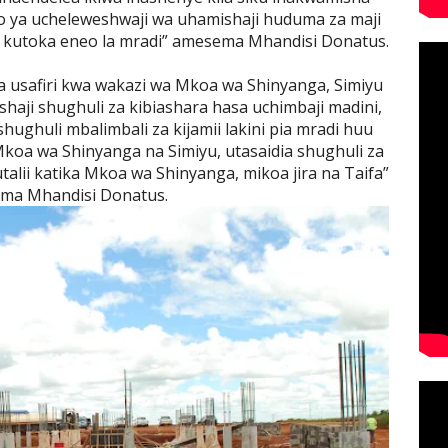
to ya ucheleweshwaji wa uhamishaji huduma za maji
utoka eneo la mradi” amesema Mhandisi Donatus.
ha usafiri kwa wakazi wa Mkoa wa Shinyanga, Simiyu
hishaji shughuli za kibiashara hasa uchimbaji madini,
hughuli mbalimbali za kijamii lakini pia mradi huu
koa wa Shinyanga na Simiyu, utasaidia shughuli za
talii katika Mkoa wa Shinyanga, mikoa jira na Taifa”
ma Mhandisi Donatus.