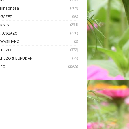
(205)
ziInaongea
(90)
GAZETI
(231)
KALA
(228)
TANGAZO
(2)
WASILIANO
(372)
CHEZO
(75)
CHEZO & BURUDANI
(2508)
DEO