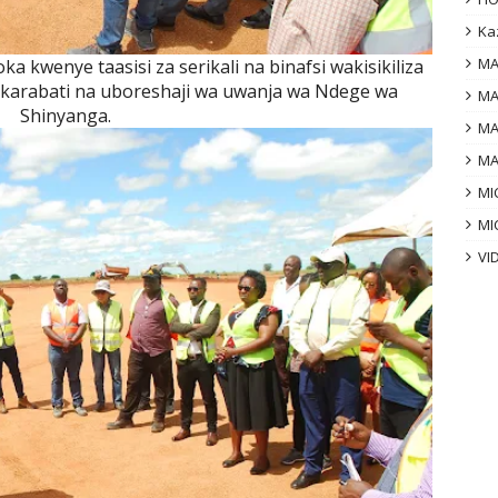
Ka
MA
 kwenye taasisi za serikali na binafsi wakisikiliza
ukarabati na uboreshaji wa uwanja wa Ndege wa
MA
Shinyanga.
MA
MA
MI
MI
VI