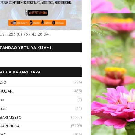
 Us +255 (0) 757 43 26 94
TANDAO YETU YA KIJAMII
AGUA HABARI HAPA
(236)
DIO
(458)
RUDANI
(5)
ba
(11)
bari
(1657)
BARI MSETO
(5199)
BARI PICHA
(946)
OME