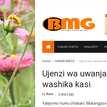
HABARI MSETO
MAGAZETI
M
Home
HABARI MSETO
Ujenzi wa uwanja wa
Ujenzi wa uwanj
washika kasi
by
Post
2 years ago
Yaliyomo humu (Habari, Matangazo