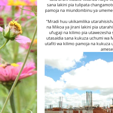
sana lakini pia tulipata changamo
pamoja na miundombinu ya umeme k
“Mradi huu ukikamilika utarahisis
na Mikoa ya jirani lakini pia utara
ufugaji na kilimo pia utawezesha s
utasaidia sana kukuza uchumi wa M
utafiti wa kilimo pamoja na kukuza u
amese