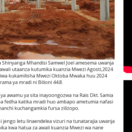
Shinyanga Mhandisi Samwel Joel amesema uwanja
awali utaanza kutumika kuanzia Mwezi Agosti,2024
iwa kukamilisha Mwezi Oktoba Mwaka huu 2024
ma ya mradi ni Bilioni 44.8.
i ya awamu ya sita inayoongozwa na Rais Dkt. Samia
a fedha katika mradi huo ambapo ametumia nafasi
nchi kuchangamkia fursa zilizopo.
 jengo letu linaendelea vizuri na tunatarajia uwanja
ka kwa hatua za awali kuanzia Mwezi wa nane