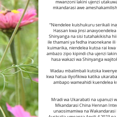
mwanzoni lakini ujenzi utakuwa
mkandarasi awe ameshakamilish
“Niendelee kuishukuru serikali i
Hassan kwa jinsi anavyoendelea
Shinyanga na sisi tutahakikisha 
ile thamani ya fedha inaonekane il
kuimarika, niendelea kutoa rai kw
ambazo zipo kipindi cha ujenzi laki
hasa wakazi wa Shinyanga wajito
Wadau mbalimbali kutoka kwenye t
kwa hatua iliyofikiwa katika ukara
ambapo wameahidi kuendelea ku
Mradi wa Ukarabati na upanuzi 
Mkandarasi China Hennan Inter
unaosimamiwa na Wakandarasi k
Australia umeanza Aprili 4,2023 na