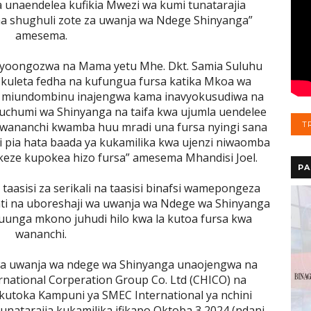
 unaendelea kufikia Mwezi wa kumi tunatarajia
a shughuli zote za uwanja wa Ndege Shinyanga”
amesema.
nayoongozwa na Mama yetu Mhe. Dkt. Samia Suluhu
 kuleta fedha na kufungua fursa katika Mkoa wa
hii miundombinu inajengwa kama inavyokusudiwa na
i uchumi wa Shinyanga na taifa kwa ujumla uendelee
a wananchi kwamba huu mradi una fursa nyingi sana
T
ni pia hata baada ya kukamilika kwa ujenzi niwaomba
keze kupokea hizo fursa” amesema Mhandisi Joel.
PA
aasisi za serikali na taasisi binafsi wamepongeza
bati na uboreshaji wa uwanja wa Ndege wa Shinyanga
unga mkono juhudi hilo kwa la kutoa fursa kwa
wananchi.
wa uwanja wa ndege wa Shinyanga unaojengwa na
national Corperation Group Co. Ltd (CHICO) na
utoka Kampuni ya SMEC International ya nchini
 unatarajia kukamilika ifikapo Oktoba 3,2024 (ndani