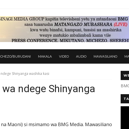
ICHEZO/BURUDANI
MAKALA
VIDEO
AUDIO
MAWASILIANO
M
 ndege Shinyanga washika kasi
WE
a wa ndege Shinyanga
BMG
TA
 na Maoni) si msimamo wa BMG Media. Mawasiliano