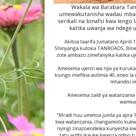
Wakala wa Barabara Ta
umewakutanisha wadau mbalim
serikali na binafsi kwa lengo
katika uwanja wa ndege u
Akitoa taarifa Jumatano Aprili
Shinyanga kutoka TANROADS, Bine
zote ambazo zimefanyika katika uje
Amesema ujenzi wa njia ya kuruka 
kiungo imefikia asilimia 40, eneo la
mhandisi im
Amesema zaidi ya watanzani
wameaj
“Mradi huu umetoa jumla ya ajira 
kwa watanzania, changamoto kubwa
nyingi zinazoendelea kunyesha kw
tatu ardhi ikauke kwanza ndiyo t