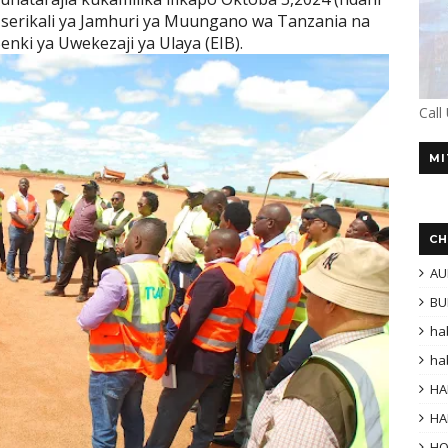
 serikali ya Jamhuri ya Muungano wa Tanzania na
nki ya Uwekezaji ya Ulaya (EIB).
Call
MI
CH
AU
BU
ha
ha
HA
HA
H