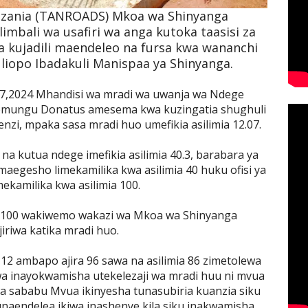
nzania (TANROADS) Mkoa wa Shinyanga
bali wa usafiri wa anga kutoka taasisi za
 la kujadili maendeleo na fursa kwa wananchi
liopo Ibadakuli Manispaa ya Shinyanga.
 17,2024 Mhandisi wa mradi wa uwanja wa Ndege
mungu Donatus amesema kwa kuzingatia shughuli
nzi, mpaka sasa mradi huo umefikia asilimia 12.07.
na kutua ndege imefikia asilimia 40.3, barabara ya
 maegesho limekamilika kwa asilimia 40 huku ofisi ya
ekamilika kwa asilimia 100.
a 100 wakiwemo wakazi wa Mkoa wa Shinyanga
iriwa katika mradi huo.
112 ambapo ajira 96 sawa na asilimia 86 zimetolewa
 inayokwamisha utekelezaji wa mradi huu ni mvua
a sababu Mvua ikinyesha tunasubiria kuanzia siku
unaendelea ikiwa inashenye kila siku inakwamisha