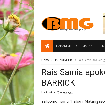
HABARI MSETO
MAGAZETI
M
Home
HABARI MSETO
Rais Samia apokea 
Rais Samia apok
BARRICK
by
Post
2 years ago
Yaliyomo humu (Habari, Matangazo