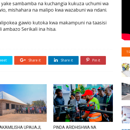
i yake sambamba na kuchangia kukuza uchumi wa
awio, mishahara na malipo kwa wazabuni wa ndani.
a alipokea gawio kutoka kwa makampuni na taasisi
 ambazo Serikali ina hisa.
T
weet
Share it
Share it
Pin it
AKAMILISHA UPAUAJI,
PINDA ARIDHISHWA NA