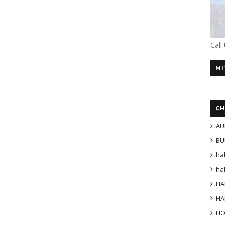
Call
MI
CH
AU
BU
ha
ha
HA
HA
H