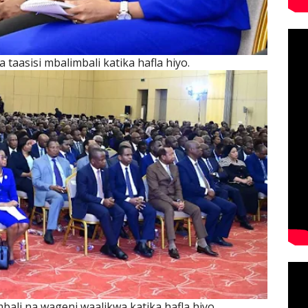
 taasisi mbalimbali katika hafla hiyo.
bali na wageni waalikwa katika hafla hiyo.