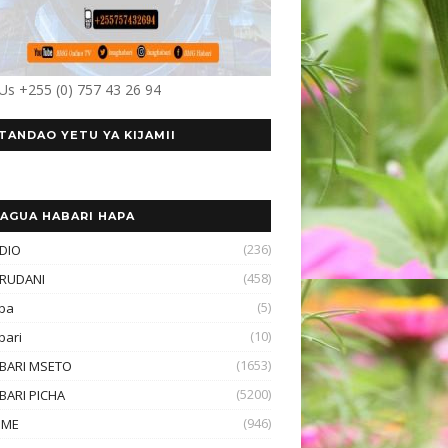
 Us +255 (0) 757 43 26 94
TANDAO YETU YA KIJAMII
AGUA HABARI HAPA
(236)
DIO
(458)
RUDANI
(5)
ba
(10)
bari
(1653)
BARI MSETO
(5200)
BARI PICHA
(946)
OME