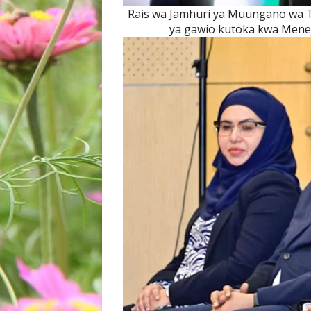
Rais wa Jamhuri ya Muungano wa T
ya gawio kutoka kwa Meneja