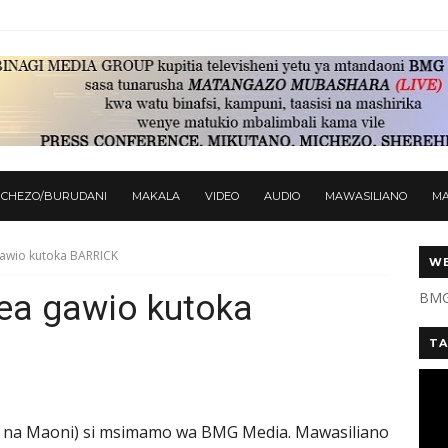
ICHEZO/BURUDANI
MAKALA
VIDEO
AUDIO
MAWASILIANO
M
gawio kutoka BARRICK
WE
ea gawio kutoka
BMG
TA
 na Maoni) si msimamo wa BMG Media. Mawasiliano