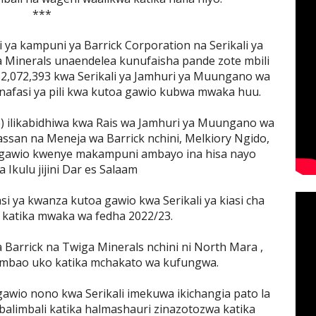
***
i ya kampuni ya Barrick Corporation na Serikali ya
 Minerals unaendelea kunufaisha pande zote mbili
482,072,393 kwa Serikali ya Jamhuri ya Muungano wa
nafasi ya pili kwa kutoa gawio kubwa mwaka huu.
) ilikabidhiwa kwa Rais wa Jamhuri ya Muungano wa
ssan na Meneja wa Barrick nchini, Melkiory Ngido,
ea gawio kwenye makampuni ambayo ina hisa nayo
a Ikulu jijini Dar es Salaam
si ya kwanza kutoa gawio kwa Serikali ya kiasi cha
84 katika mwaka wa fedha 2022/23.
a Barrick na Twiga Minerals nchini ni North Mara ,
ambao uko katika mchakato wa kufungwa.
awio nono kwa Serikali imekuwa ikichangia pato la
mbalimbali katika halmashauri zinazotozwa katika