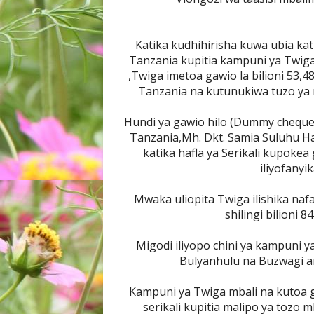
Katika kudhihirisha kuwa ubia kat
Tanzania kupitia kampuni ya Twiga
,Twiga imetoa gawio la bilioni 53,
Tanzania na kutunukiwa tuzo ya 
Hundi ya gawio hilo (Dummy cheque
Tanzania,Mh. Dkt. Samia Suluhu Ha
katika hafla ya Serikali kupok
iliyofanyik
Mwaka uliopita Twiga ilishika nafa
shilingi bilioni 
Migodi iliyopo chini ya kampuni y
Bulyanhulu na Buzwagi 
Kampuni ya Twiga mbali na kutoa g
serikali kupitia malipo ya tozo 