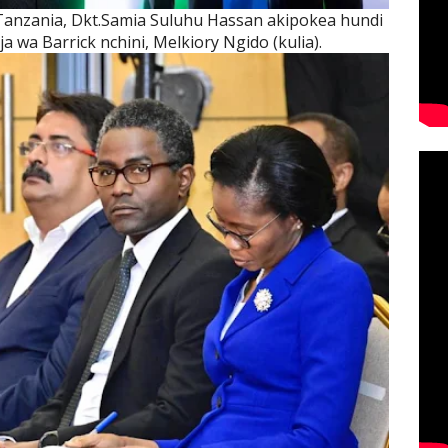
anzania, Dkt.Samia Suluhu Hassan akipokea hundi
 wa Barrick nchini, Melkiory Ngido (kulia).