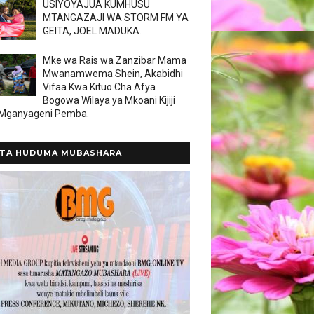
USIYOYAJUA KUMHUSU
MTANGAZAJI WA STORM FM YA
GEITA, JOEL MADUKA.
Mke wa Rais wa Zanzibar Mama
Mwanamwema Shein, Akabidhi
Vifaa Kwa Kituo Cha Afya
Bogowa Wilaya ya Mkoani Kijiji
 Mganyageni Pemba.
TA HUDUMA MUBASHARA