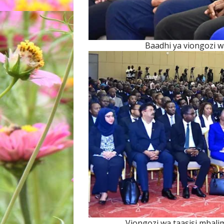
Baadhi ya viongozi wa
Viongozi wa taasisi mbalim