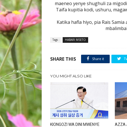
maeneo yenye shughuli za migod
Taifa kupitia kodi, ushuru, mag
Katika hafla hiyo, pia Rais Sami
mbalimbali
Tags :
HABARI MSETO
SHARE THIS
Share it
T
YOU MIGHT ALSO LIKE
KIONGOZI WA DINI MWENYE
AZZA 