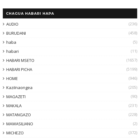
CHAGUA HABARI HAPA
(236)
AUDIO
(458)
BURUDANI
(5)
haba
(11)
habari
(1657)
HABARI MSETO
(5199)
HABARI PICHA
(946)
HOME
(205)
KaziInaongea
(90)
MAGAZETI
(231)
MAKALA
(228)
MATANGAZO
(2)
MAWASILIANO
(372)
MICHEZO