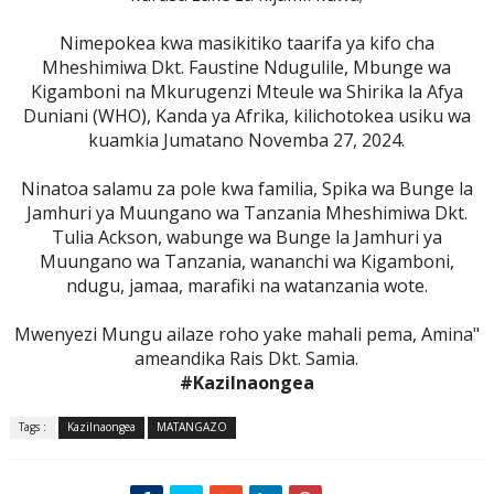
Nimepokea kwa masikitiko taarifa ya kifo cha
Mheshimiwa Dkt. Faustine Ndugulile, Mbunge wa
Kigamboni na Mkurugenzi Mteule wa Shirika la Afya
Duniani (WHO), Kanda ya Afrika, kilichotokea usiku wa
kuamkia Jumatano Novemba 27, 2024.
Ninatoa salamu za pole kwa familia, Spika wa Bunge la
Jamhuri ya Muungano wa Tanzania Mheshimiwa Dkt.
Tulia Ackson, wabunge wa Bunge la Jamhuri ya
Muungano wa Tanzania, wananchi wa Kigamboni,
ndugu, jamaa, marafiki na watanzania wote.
Mwenyezi Mungu ailaze roho yake mahali pema, Amina"
ameandika Rais Dkt. Samia.
#KaziInaongea
Tags :
KaziInaongea
MATANGAZO