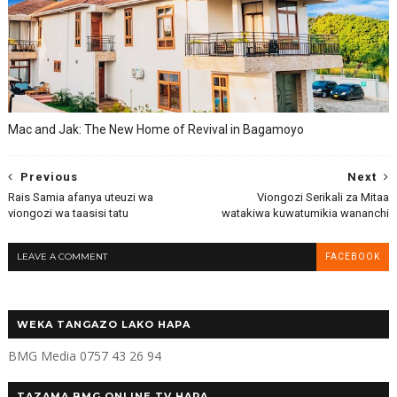
Mac and Jak: The New Home of Revival in Bagamoyo
Previous
Next
Rais Samia afanya uteuzi wa
Viongozi Serikali za Mitaa
viongozi wa taasisi tatu
watakiwa kuwatumikia wananchi
LEAVE A COMMENT
FACEBOOK
WEKA TANGAZO LAKO HAPA
BMG Media 0757 43 26 94
TAZAMA BMG ONLINE TV HAPA