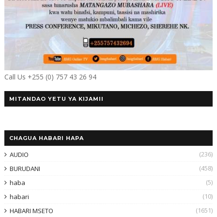
Call Us +255 (0) 757 43 26 94
MITANDAO YETU YA KIJAMII
CHAGUA HABARI HAPA
(236)
AUDIO
(458)
BURUDANI
(5)
haba
(10)
habari
(1651)
HABARI MSETO