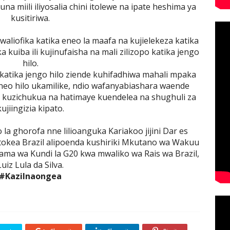
na miili iliyosalia chini itolewe na ipate heshima ya
kusitiriwa.
aliofika katika eneo la maafa na kujielekeza katika
uiba ili kujinufaisha na mali zilizopo katika jengo
hilo.
o katika jengo hilo ziende kuhifadhiwa mahali mpaka
 eneo hilo ukamilike, ndio wafanyabiashara waende
 kuzichukua na hatimaye kuendelea na shughuli za
kujiingizia kipato.
 la ghorofa nne lilioanguka Kariakoo jijini Dar es
itokea Brazil alipoenda kushiriki Mkutano wa Wakuu
ama wa Kundi la G20 kwa mwaliko wa Rais wa Brazil,
Luiz Lula da Silva.
#KaziInaongea