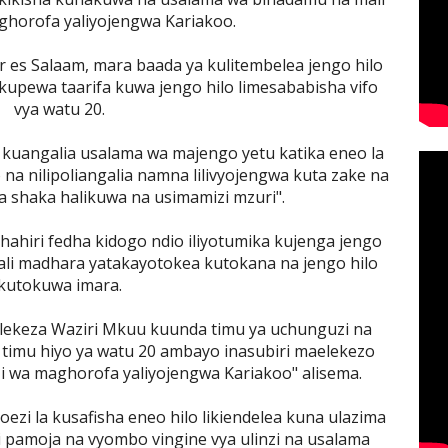
horofa yaliyojengwa Kariakoo.
ar es Salaam, mara baada ya kulitembelea jengo hilo
kupewa taarifa kuwa jengo hilo limesababisha vifo
vya watu 20.
a kuangalia usalama wa majengo yetu katika eneo la
na nilipoliangalia namna lilivyojengwa kuta zake na
la shaka halikuwa na usimamizi mzuri".
dhahiri fedha kidogo ndio iliyotumika kujenga jengo
jali madhara yatakayotokea kutokana na jengo hilo
kutokuwa imara.
uelekeza Waziri Mkuu kuunda timu ya uchunguzi na
timu hiyo ya watu 20 ambayo inasubiri maelekezo
zi wa maghorofa yaliyojengwa Kariakoo" alisema.
oezi la kusafisha eneo hilo likiendelea kuna ulazima
 pamoja na vyombo vingine vya ulinzi na usalama