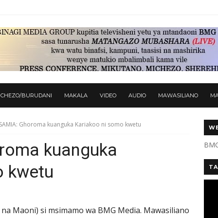
ICHEZO/BURUDANI
MAKALA
VIDEO
AUDIO
MAWASILIANO
M
 SAMIA: Ghoroma kuanguka Kariakoo ni somo kwetu
WE
oroma kuanguka
BMG
o kwetu
TA
 na Maoni) si msimamo wa BMG Media. Mawasiliano