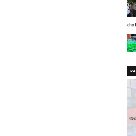
cha
PA