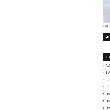
Call
MI
CH
AU
BU
ha
ha
HA
HA
H