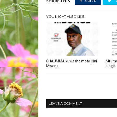
SHARE THIS
Share it
T
YOU MIGHT ALSO LIKE
CHAUMMA kuwasha moto jijini
Mfumo 
Mwanza
kidigit
LEAVE A COMMENT