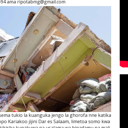
694 ama ripotabmg@gmail.com
ema tukio la kuanguka jengo la ghorofa nne katika
po Kariakoo jijini Dar es Salaam, limetoa somo kwa
akikisha kunakuwa na usalama wa binadamu na mali