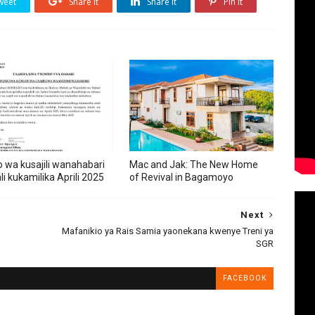
weet
Share it
Share it
Pin it
wa kusajili wanahabari
Mac and Jak: The New Home
ali kukamilika Aprili 2025
of Revival in Bagamoyo
Next
Mafanikio ya Rais Samia yaonekana kwenye Treni ya
SGR
FACEBOOK