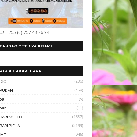
 Us +255 (0) 757 43 26 94
TANDAO YETU YA KIJAMII
AGUA HABARI HAPA
(236)
DIO
(458)
RUDANI
(5)
ba
(11)
bari
(1657)
BARI MSETO
(5199)
BARI PICHA
(946)
OME