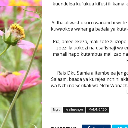
kuendelea kufukua kifusi ili kama ku
Aidha aliwashukuru wananchi wote w
kuwaokoa wahanga badala ya kutaka k
Pia, ameelekeza, mali zote zilizop
zoezi la uokozi na usafishaji wa
mahali hapo kutambua mali zao na
Rais Dkt. Samia alitembelea jengo
Salaam, baada ya kurejea nchini ak
wa Nchi na Serikali wa Nchi Wanach
Tags :
KaziInaongea
MATANGAZO