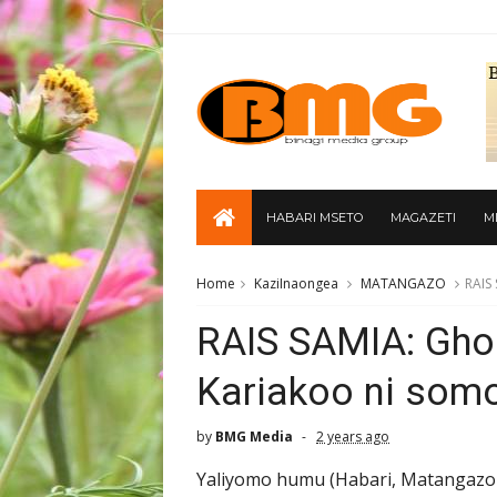
HABARI MSETO
MAGAZETI
M
Home
KaziInaongea
MATANGAZO
RAIS
RAIS SAMIA: Gh
Kariakoo ni som
by
BMG Media
2 years ago
Yaliyomo humu (Habari, Matangazo