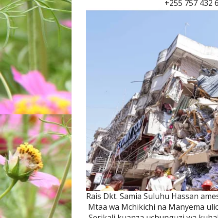
+255 757 432 
Rais Dkt. Samia Suluhu Hassan ames
Mtaa wa Mchikichi na Manyema ulio
Serikali kuanza uchunguzi wa kuh