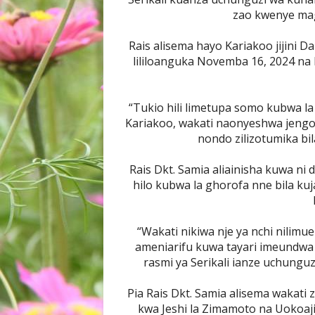
zao kwenye mag
Rais alisema hayo Kariakoo jijini D
lililoanguka Novemba 16, 2024 na 
“Tukio hili limetupa somo kubwa l
Kariakoo, wakati naonyeshwa jengo 
nondo zilizotumika bi
Rais Dkt. Samia aliainisha kuwa ni 
hilo kubwa la ghorofa nne bila ku
“Wakati nikiwa nje ya nchi nilim
ameniarifu kuwa tayari imeundwa 
rasmi ya Serikali ianze uchungu
Pia Rais Dkt. Samia alisema wakati z
kwa Jeshi la Zimamoto na Uokoaji