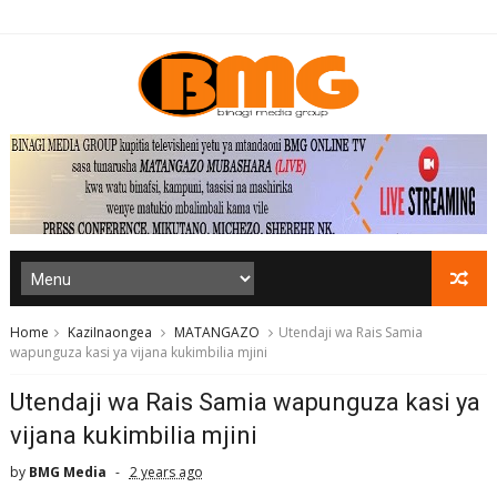
Home
KaziInaongea
MATANGAZO
Utendaji wa Rais Samia
wapunguza kasi ya vijana kukimbilia mjini
Utendaji wa Rais Samia wapunguza kasi ya
vijana kukimbilia mjini
by
BMG Media
2 years ago