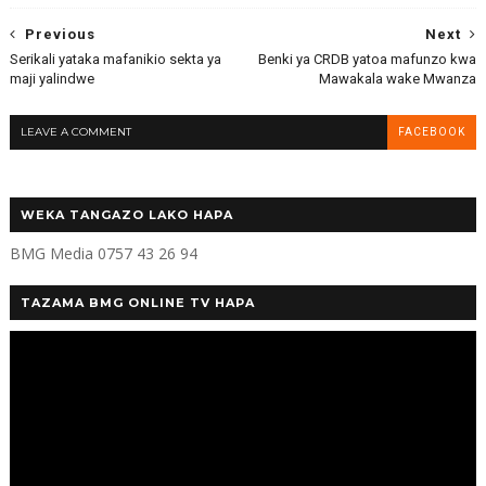
Previous
Next
Serikali yataka mafanikio sekta ya
Benki ya CRDB yatoa mafunzo kwa
maji yalindwe
Mawakala wake Mwanza
LEAVE A COMMENT
FACEBOOK
WEKA TANGAZO LAKO HAPA
BMG Media 0757 43 26 94
TAZAMA BMG ONLINE TV HAPA