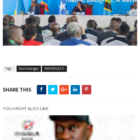
Tags :
KaziInaongea
MATANGAZO
SHARE THIS
YOU MIGHT ALSO LIKE