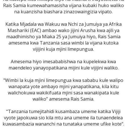
Rais Samia kumewahamasisha vijana kubaki huko waliko
na kuanzisha biashara zinazowaingizia vipato.
Katika Mjadala wa Wakuu wa Nchi za Jumuiya ya Afrika
Mashariki (EAC) ambao wako jijini Arusha kwa ajili ya
maadhimisho ya Miaka 25 ya Jumuiya hiyo, Rais Samia
amesema kwa Tanzania sasa wimbi la vijana kutoka
vijijini kuja mjini limepungua.
Amesema hiyo imesababishwa na kupelekwa kwa
maendeleo yanayopatikana mijini kule vijijini waliko.
"Wimbi la kuja mjini limepungua kwa sababu kule walipo
wanapata yote ambayo mjini yanapatikana, kila kitu
walichokuwa wakikifuata mjini sasa wanakipata kule
waliko” amesema Rais Samia.
“Tanzania tumejitahidi kusambaza umeme katika Vijiji
vyote japokuwa sio kila mtu ana umeme ila tunaendelea
kuwasambazia wananchi na tunataka umeme ufike kote".