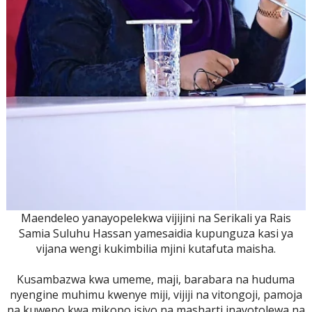
Maendeleo yanayopelekwa vijijini na Serikali ya Rais
Samia Suluhu Hassan yamesaidia kupunguza kasi ya
vijana wengi kukimbilia mjini kutafuta maisha.
Kusambazwa kwa umeme, maji, barabara na huduma
nyengine muhimu kwenye miji, vijiji na vitongoji, pamoja
na kuwepo kwa mikopo isiyo na masharti inayotolewa na