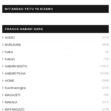
MITANDAO YETU YA KIJAMII
CHAGUA HABARI HAPA
(236)
AUDIO
(458)
BURUDANI
(5)
haba
(10)
habari
(1651)
HABARI MSETO
(5200)
HABARI PICHA
(946)
HOME
(205)
KaziInaongea
(90)
MAGAZETI
(231)
MAKALA
(228)
MATANGAZO