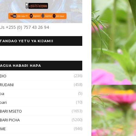
 Us +255 (0) 757 43 26 94
TANDAO YETU YA KIJAMII
AGUA HABARI HAPA
(236)
DIO
(458)
RUDANI
(5)
ba
(10)
bari
(1653)
BARI MSETO
(5200)
BARI PICHA
(946)
OME