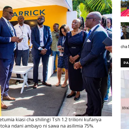
cha
PA
mia kiasi cha shilingi Tsh 1.2 trilioni kufanya
oka ndani ambayo ni sawa na asilimia 75%.