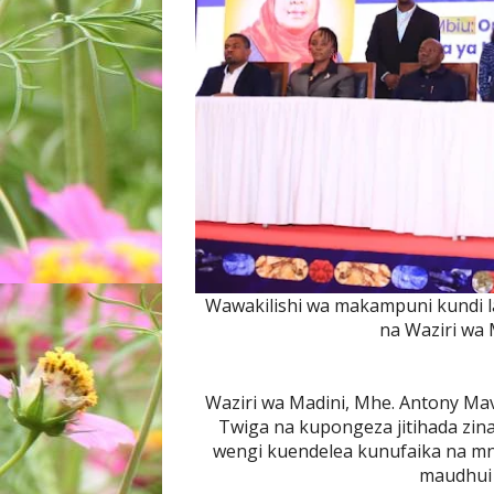
Wawakilishi wa makampuni kundi l
na Waziri wa
Waziri wa Madini, Mhe. Antony Ma
Twiga na kupongeza jitihada z
wengi kuendelea kunufaika na mny
maudhui 