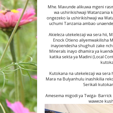
Mhe. Mavunde alikuwa mgeni rasmi
wa ushirikishwaji Watanzania k
ongezeko la ushirikishwaji wa Wata
uchumi Tanzania ambao unaendele
Akieleza utekelezaji wa sera hii,
Enock Otieno aliyemwakilisha M
inayoendesha shughuli zake nchi
Minerals inayo dhamira ya kuende
katika sekta ya Madini (Local Cont
kutoka
Kutokana na utekelezaji wa sera h
Mara na Bulyanhulu inashikilia rek
Serikali kutok
Amesema migodi ya Twiga- Barrick in
waweze kushi