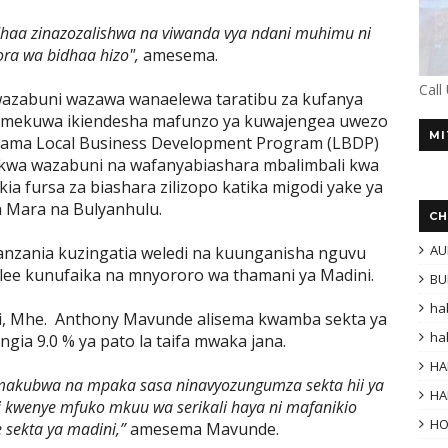
dhaa zinazozalishwa na viwanda vya ndani muhimu ni
ora wa bidhaa hizo",
amesema.
Call
 wazabuni wazawa wanaelewa taratibu za kufanya
k imekuwa ikiendesha mafunzo ya kuwajengea uwezo
MI
 kama Local Business Development Program (LBDP)
wa wazabuni na wafanyabiashara mbalimbali kwa
a fursa za biashara zilizopo katika migodi yake ya
 Mara na Bulyanhulu.
CH
AU
nzania kuzingatia weledi na kuunganisha nguvu
elee kunufaika na mnyororo wa thamani ya Madini.
BU
ha
i, Mhe. Anthony Mavunde alisema kwamba sekta ya
ha
gia 9.0 % ya pato la taifa mwaka jana.
HA
i makubwa na mpaka sasa ninavyozungumza sekta hii ya
HA
i kwenye mfuko mkuu wa serikali haya ni mafanikio
H
sekta ya madini,”
amesema Mavunde.