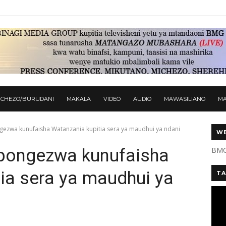
ICHEZO/BURUDANI
MAKALA
VIDEO
AUDIO
MAWASILIANO
M
gezwa kunufaisha Watanzania kupitia sera ya maudhui ya ndani
WE
apongezwa kunufaisha
BMG
ia sera ya maudhui ya
TA