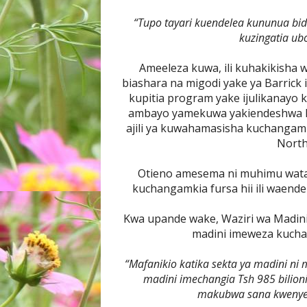
“Tupo tayari kuendelea kununua bi
kuzingatia ub
Ameeleza kuwa, ili kuhakikisha
biashara na migodi yake ya Barric
kupitia program yake ijulikanayo
ambayo yamekuwa yakiendeshwa k
ajili ya kuwahamasisha kuchangamki
North
Otieno amesema ni muhimu wata
kuchangamkia fursa hii ili waend
Kwa upande wake, Waziri wa Madin
madini imeweza kuchan
“Mafanikio katika sekta ya madini n
madini imechangia Tsh 985 bilion
makubwa sana kwenye 