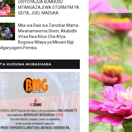
USIYOYAJUA KUMHUSU
MTANGAZAJI WA STORM FM YA
GEITA, JOEL MADUKA.
Mke wa Rais wa Zanzibar Mama
Mwanamwema Shein, Akabidhi
Vifaa Kwa Kituo Cha Afya
Bogowa Wilaya ya Mkoani Kijiji
 Mganyageni Pemba.
TA HUDUMA MUBASHARA