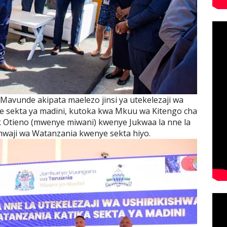
Mavunde akipata maelezo jinsi ya utekelezaji wa
e sekta ya madini, kutoka kwa Mkuu wa Kitengo cha
ck Otieno (mwenye miwani) kwenye Jukwaa la nne la
shwaji wa Watanzania kwenye sekta hiyo.