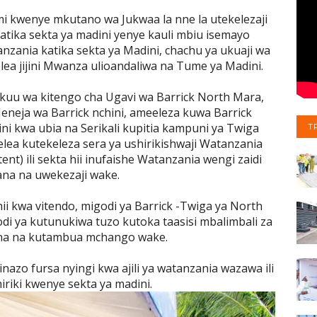
 kwenye mkutano wa Jukwaa la nne la utekelezaji
atika sekta ya madini yenye kauli mbiu isemayo
nzania katika sekta ya Madini, chachu ya ukuaji wa
a jijini Mwanza ulioandaliwa na Tume ya Madini.
 Mkuu wa kitengo cha Ugavi wa Barrick North Mara,
eneja wa Barrick nchini, ameeleza kuwa Barrick
ni kwa ubia na Serikali kupitia kampuni ya Twiga
T
lea kutekeleza sera ya ushirikishwaji Watanzania
ent) ili sekta hii inufaishe Watanzania wengi zaidi
na na uwekezaji wake.
ii kwa vitendo, migodi ya Barrick -Twiga ya North
odi ya kutunukiwa tuzo kutoka taasisi mbalimbali za
ana na kutambua mchango wake.
azo fursa nyingi kwa ajili ya watanzania wazawa ili
riki kwenye sekta ya madini.