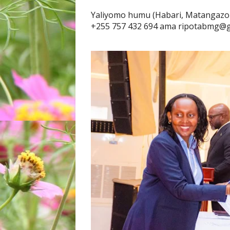
Yaliyomo humu (Habari, Matangazo
+255 757 432 694 ama ripotabmg@