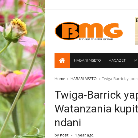
HABARI MSETO
MAGAZETI
M
Home
HABARI MSETO
Twiga-Barrick yapon
Twiga-Barrick y
Watanzania kupit
ndani
by
Post
1 year ago