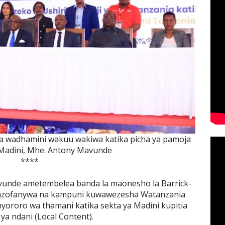
a wadhamini wakuu wakiwa katika picha ya pamoja
 Madini, Mhe. Antony Mavunde
****
vunde ametembelea banda la maonesho la Barrick-
inazofanywa na kampuni kuwawezesha Watanzania
ororo wa thamani katika sekta ya Madini kupitia
ya ndani (Local Content).