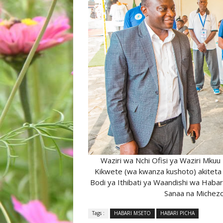
Waziri wa Nchi Ofisi ya Waziri Mkuu
Kikwete (wa kwanza kushoto) akiteta
Bodi ya Ithibati ya Waandishi wa Habari-
Sanaa na Michezo, 
Tags :
HABARI MSETO
HABARI PICHA