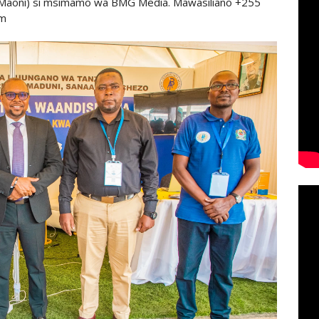
 Maoni) si msimamo wa BMG Media. Mawasiliano +255
om