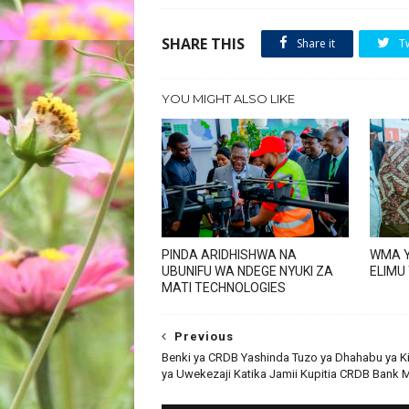
SHARE THIS
Share it
T
YOU MIGHT ALSO LIKE
PINDA ARIDHISHWA NA
WMA Y
UBUNIFU WA NDEGE NYUKI ZA
ELIMU
MATI TECHNOLOGIES
Previous
Benki ya CRDB Yashinda Tuzo ya Dhahabu ya K
ya Uwekezaji Katika Jamii Kupitia CRDB Bank 