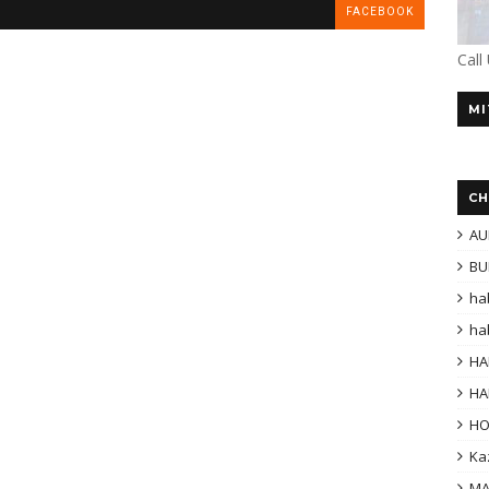
FACEBOOK
Call
MI
CH
AU
BU
ha
ha
HA
HA
H
Ka
MA