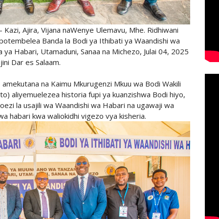
 - Kazi, Ajira, Vijana naWenye Ulemavu, Mhe. Ridhiwani
ipotembelea Banda la Bodi ya Ithibati ya Waandishi wa
zara ya Habari, Utamaduni, Sanaa na Michezo, Julai 04, 2025
jijini Dar es Salaam.
te amekutana na Kaimu Mkurugenzi Mkuu wa Bodi Wakili
oto) aliyemuelezea historia fupi ya kuanzishwa Bodi hiyo,
zi la usajili wa Waandishi wa Habari na ugawaji wa
wa habari kwa waliokidhi vigezo vya kisheria.