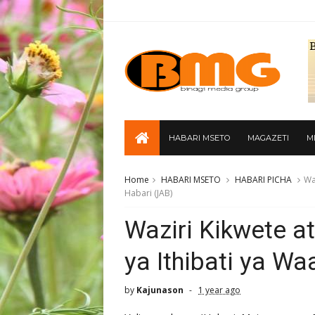
HABARI MSETO
MAGAZETI
M
Home
HABARI MSETO
HABARI PICHA
Wa
Habari (JAB)
Waziri Kikwete a
ya Ithibati ya W
by
Kajunason
1 year ago