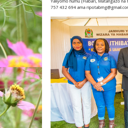
Yaliyomo humu (Habari, Matangazo na
757 432 694 ama ripotabmg@gmail.c