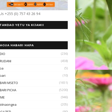
 Us +255 (0) 757 43 26 94
TANDAO YETU YA KIJAMII
AGUA HABARI HAPA
(236)
DIO
(458)
RUDANI
(5)
ba
(10)
bari
(1651)
BARI MSETO
(5200)
BARI PICHA
(946)
OME
(205)
ziInaongea
(90)
GAZETI