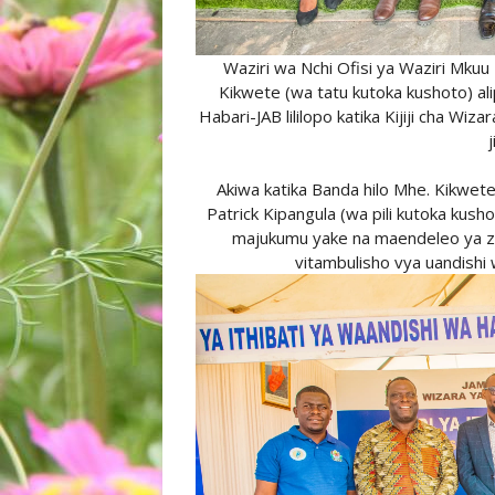
Waziri wa Nchi Ofisi ya Waziri Mkuu
Kikwete (wa tatu kutoka kushoto) al
Habari-JAB lililopo katika Kijiji cha Wi
Akiwa katika Banda hilo Mhe. Kikwe
Patrick Kipangula (wa pili kutoka kush
majukumu yake na maendeleo ya zoe
vitambulisho vya uandishi 