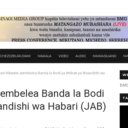
ICHEZO/BURUDANI
MAKALA
VIDEO
AUDIO
MAWASILIANO
M
ziri Kikwete atembelea Banda la Bodi ya Ithibati ya Waandishi wa
WE
BMG
tembelea Banda la Bodi
TA
aandishi wa Habari (JAB)