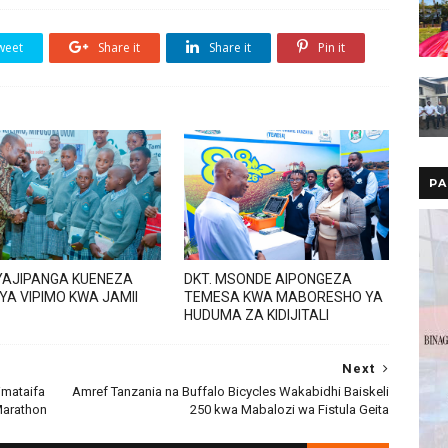
weet
Share it
Share it
Pin it
PA
AJIPANGA KUENEZA
DKT. MSONDE AIPONGEZA
 YA VIPIMO KWA JAMII
TEMESA KWA MABORESHO YA
HUDUMA ZA KIDIJITALI
Next
imataifa
Amref Tanzania na Buffalo Bicycles Wakabidhi Baiskeli
Marathon
250 kwa Mabalozi wa Fistula Geita