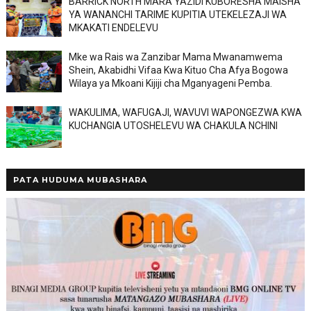
BARRICK NORTH MARA YAZIDI KUBORESHA MAISHA
YA WANANCHI TARIME KUPITIA UTEKELEZAJI WA
MKAKATI ENDELEVU
Mke wa Rais wa Zanzibar Mama Mwanamwema
Shein, Akabidhi Vifaa Kwa Kituo Cha Afya Bogowa
Wilaya ya Mkoani Kijiji cha Mganyageni Pemba.
WAKULIMA, WAFUGAJI, WAVUVI WAPONGEZWA KWA
KUCHANGIA UTOSHELEVU WA CHAKULA NCHINI
PATA HUDUMA MUBASHARA