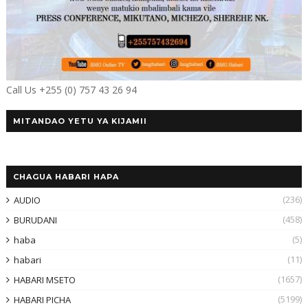
Call Us +255 (0) 757 43 26 94
MITANDAO YETU YA KIJAMII
CHAGUA HABARI HAPA
(236)
AUDIO
(458)
BURUDANI
(5)
haba
(11)
habari
(1657)
HABARI MSETO
(5199)
HABARI PICHA