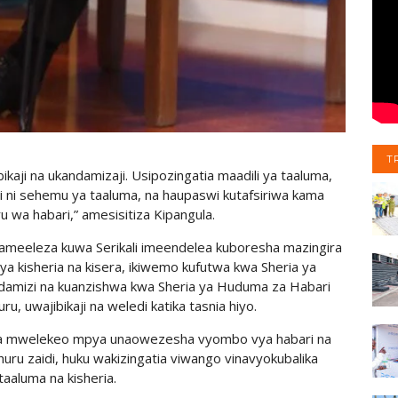
T
ikaji na ukandamizaji. Usipozingatia maadili ya taaluma,
 ni sehemu ya taaluma, na haupaswi kutafsiriwa kama
 wa habari,” amesisitiza Kipangula.
a ameeleza kuwa Serikali imeendelea kuboresha mazingira
 ya kisheria na kisera, ikiwemo kufutwa kwa Sheria ya
ndamizi na kuanzishwa kwa Sheria ya Huduma za Habari
u, uwajibikaji na weledi katika tasnia hiyo.
 mwelekeo mpya unaowezesha vyombo vya habari na
uru zaidi, huku wakizingatia viwango vinavyokubalika
itaaluma na kisheria.