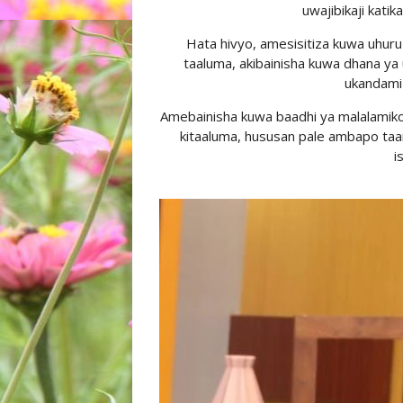
uwajibikaji katik
Hata hivyo, amesisitiza kuwa uhuru
taaluma, akibainisha kuwa dhana ya 
ukandami
Amebainisha kuwa baadhi ya malalamiko 
kitaaluma, hususan pale ambapo taar
i