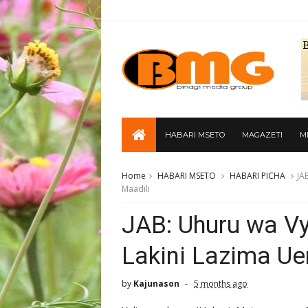
HABARI MSETO
MAGAZETI
M
Home
HABARI MSETO
HABARI PICHA
JA
Maadili
JAB: Uhuru wa V
Lakini Lazima Ue
by
Kajunason
5 months ago