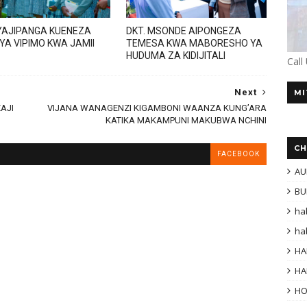
AJIPANGA KUENEZA
DKT. MSONDE AIPONGEZA
 YA VIPIMO KWA JAMII
TEMESA KWA MABORESHO YA
HUDUMA ZA KIDIJITALI
Call
Next
MI
AJI
VIJANA WANAGENZI KIGAMBONI WAANZA KUNG’ARA
KATIKA MAKAMPUNI MAKUBWA NCHINI
CH
FACEBOOK
AU
BU
ha
ha
HA
HA
H