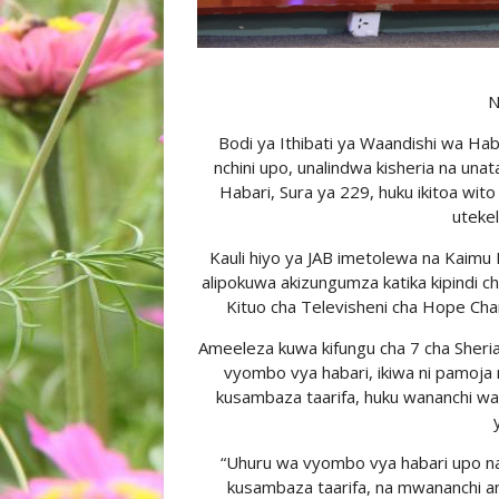
N
Bodi ya Ithibati ya Waandishi wa Hab
nchini upo, unalindwa kisheria na un
Habari, Sura ya 229, huku ikitoa wito
uteke
Kauli hiyo ya JAB imetolewa na Kaimu 
alipokuwa akizungumza katika kipindi 
Kituo cha Televisheni cha Hope Chan
Ameeleza kuwa kifungu cha 7 cha Sheri
vyombo vya habari, ikiwa ni pamoja 
kusambaza taarifa, huku wananchi wak
“Uhuru wa vyombo vya habari upo na 
kusambaza taarifa, na mwananchi ana