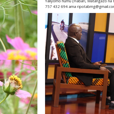
Yaliyomo humu (Habari, Matangazo na
757 432 694 ama ripotabmg@gmail.c