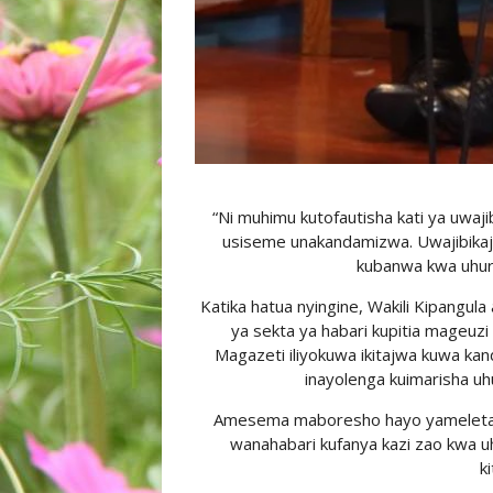
“Ni muhimu kutofautisha kati ya uwajib
usiseme unakandamizwa. Uwajibikaji
kubanwa kwa uhuru
Katika hatua nyingine, Wakili Kipangul
ya sekta ya habari kupitia mageuzi
Magazeti iliyokuwa ikitajwa kuwa ka
inayolenga kuimarisha uhur
Amesema maboresho hayo yameleta
wanahabari kufanya kazi zao kwa uh
k