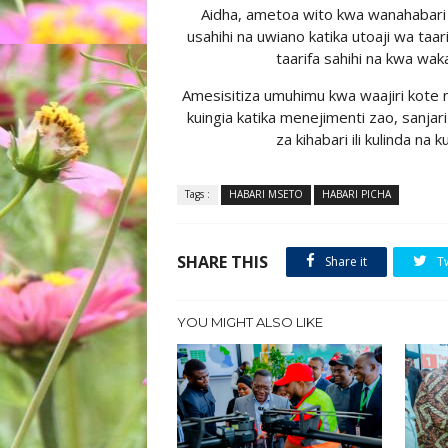
Aidha, ametoa wito kwa wanahabari k
usahihi na uwiano katika utoaji wa ta
taarifa sahihi na kwa wak
Amesisitiza umuhimu kwa waajiri kote n
kuingia katika menejimenti zao, sanjar
za kihabari ili kulinda na
Tags :
HABARI MSETO
HABARI PICHA
SHARE THIS
Share it
T
YOU MIGHT ALSO LIKE