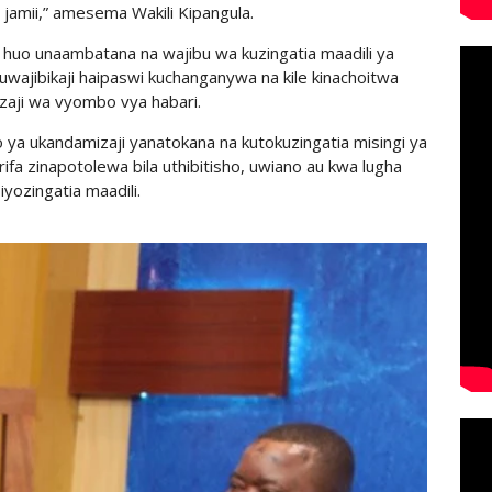
a jamii,” amesema Wakili Kipangula.
 huo unaambatana na wajibu wa kuzingatia maadili ya
uwajibikaji haipaswi kuchanganywa na kile kinachoitwa
zaji wa vyombo vya habari.
ya ukandamizaji yanatokana na kutokuzingatia misingi ya
ifa zinapotolewa bila uthibitisho, uwiano au kwa lugha
siyozingatia maadili.