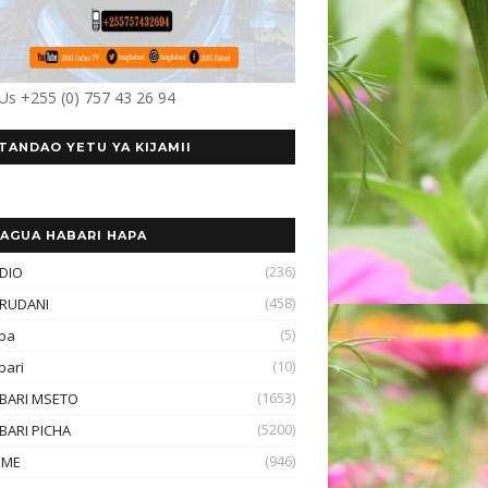
 Us +255 (0) 757 43 26 94
TANDAO YETU YA KIJAMII
AGUA HABARI HAPA
(236)
DIO
(458)
RUDANI
(5)
ba
(10)
bari
(1653)
BARI MSETO
(5200)
BARI PICHA
(946)
OME