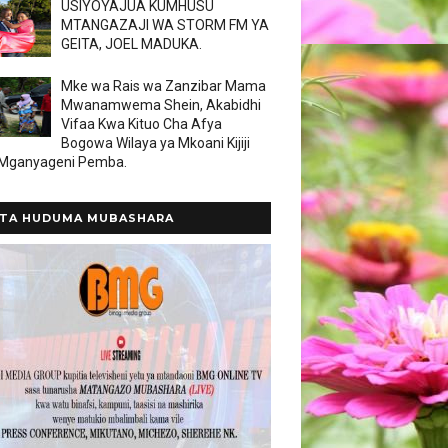
USIYOYAJUA KUMHUSU
MTANGAZAJI WA STORM FM YA
GEITA, JOEL MADUKA.
Mke wa Rais wa Zanzibar Mama
Mwanamwema Shein, Akabidhi
Vifaa Kwa Kituo Cha Afya
Bogowa Wilaya ya Mkoani Kijiji
 Mganyageni Pemba.
TA HUDUMA MUBASHARA