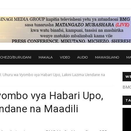
ICHEZO/BURUDANI
MAKALA
VIDEO
AUDIO
MAWASILIANO
M
B: Uhuru wa Vyombo vya Habari Upo, Lakini Lazima Uendane na
WE
BMG
yombo vya Habari Upo,
TA
ndane na Maadili