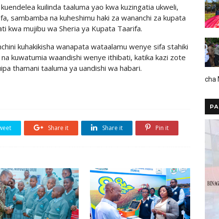
uendelea kuilinda taaluma yao kwa kuzingatia ukweli,
arifa, sambamba na kuheshimu haki za wananchi za kupata
ati kwa mujibu wa Sheria ya Kupata Taarifa.
chini kuhakikisha wanapata wataalamu wenye sifa stahiki
i na kuwatumia waandishi wenye ithibati, katika kazi zote
 kuipa thamani taaluma ya uandishi wa habari.
cha
PA
weet
Share it
Share it
Pin it