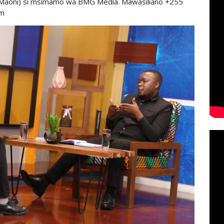
 Maoni) si msimamo wa BMG Media. Mawasiliano +255
om