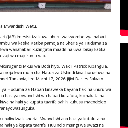
a Mwandishi Wetu.
ari (JAB) imesisitiza kuwa uhuru wa vyombo vya habari
atambuliwa katika Katiba pamoja na Sheria ya Huduma za
 kwa wanahabari kuzingatia maadili na uwajibikaji katika
lezaji wa majukumu yao.
Mkurugenzi Mkuu wa Bodi hiyo, Wakili Patrick Kipangula,
cha moja kwa moja cha Hatua za Ushindi kinachorushwa na
nel Tanzania, leo Machi 17, 2026 jijini Dar es Salaam.
a ya Huduma za Habari kinaweka bayana haki na uhuru wa
na haki ya mwandishi wa habari kutafuta, kuchakata na
iwa na haki ya kupata taarifa sahihi kuhusu maendeleo
yanayowazunguka.
unalindwa kisheria. Mwandishi ana haki ya kutafuta na
 haki ya kupata taarifa. Huu ndio msingi wa uwazi na