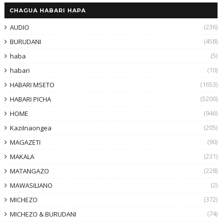
CHAGUA HABARI HAPA
(236)
AUDIO
(458)
BURUDANI
(5)
haba
(10)
habari
(1653)
HABARI MSETO
(5200)
HABARI PICHA
(946)
HOME
(205)
KaziInaongea
(90)
MAGAZETI
(231)
MAKALA
(228)
MATANGAZO
(2)
MAWASILIANO
(372)
MICHEZO
(74)
MICHEZO & BURUDANI