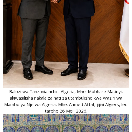
Balozi wa Tanzania nchini Algeria, Mhe. Mobhare Matinyi,
akiwasilisha nakala za hati za utambulisho kwa Waziri wa
Mambo ya Nje wa Algeria, Mhe. Ahmed Attaf, jijini Algiers, leo
tarehe 26 Mei, 2026.