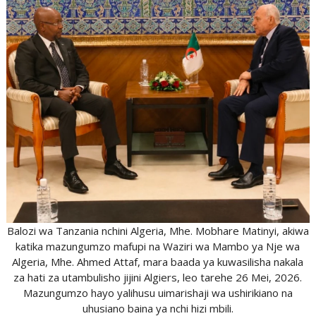
Balozi wa Tanzania nchini Algeria, Mhe. Mobhare Matinyi, akiwa
katika mazungumzo mafupi na Waziri wa Mambo ya Nje wa
Algeria, Mhe. Ahmed Attaf, mara baada ya kuwasilisha nakala
za hati za utambulisho jijini Algiers, leo tarehe 26 Mei, 2026.
Mazungumzo hayo yalihusu uimarishaji wa ushirikiano na
uhusiano baina ya nchi hizi mbili.