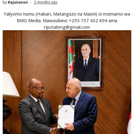
by
Kajunason
2 months ago
Yaliyomo humu (Habari, Matangazo na Maoni) si msimamo wa
BMG Media. Mawasiliano +255 757 432 694 ama
ripotabmg@gmail.com