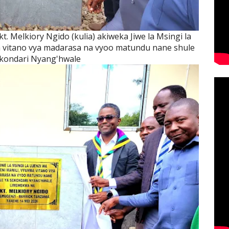
. Melkiory Ngido (kulia) akiweka Jiwe la Msingi la
 vitano vya madarasa na vyoo matundu nane shule
ekondari Nyang'hwale