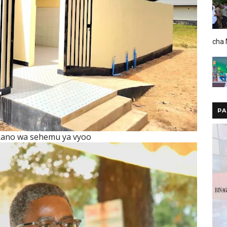
cha
PA
ano wa sehemu ya vyoo