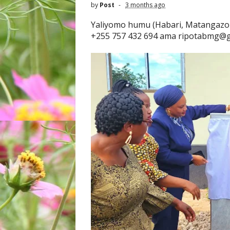
by
Post
3 months ago
Yaliyomo humu (Habari, Matangazo
+255 757 432 694 ama ripotabmg@