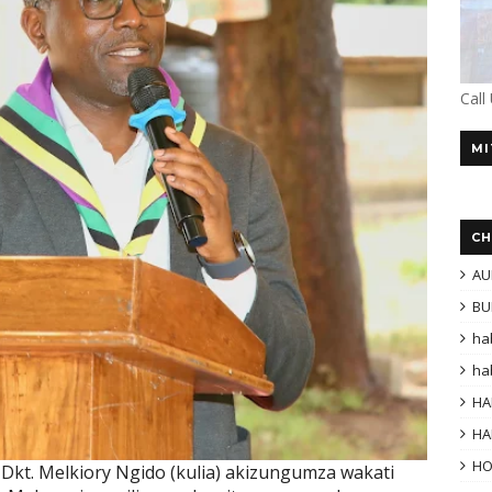
Call
MI
CH
AU
BU
ha
ha
HA
HA
H
 Dkt. Melkiory Ngido (kulia) akizungumza wakati