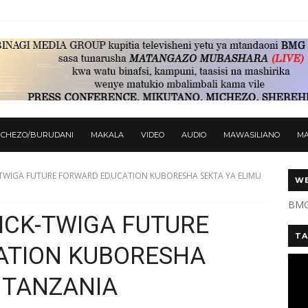
ICHEZO/BURUDANI
MAKALA
VIDEO
AUDIO
MAWASILIANO
M
-TWIGA FUTURE FORWARD EDUCATION KUBORESHA SEKTA YA ELIMU
WE
BMG
ICK-TWIGA FUTURE
TA
ATION KUBORESHA
 TANZANIA