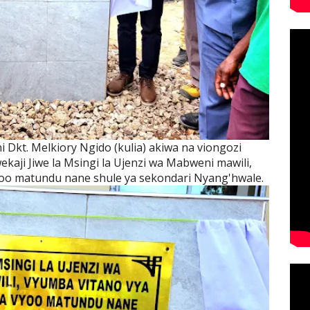
 Dkt. Melkiory Ngido (kulia) akiwa na viongozi
ekaji Jiwe la Msingi la Ujenzi wa Mabweni mawili,
oo matundu nane shule ya sekondari Nyang'hwale.