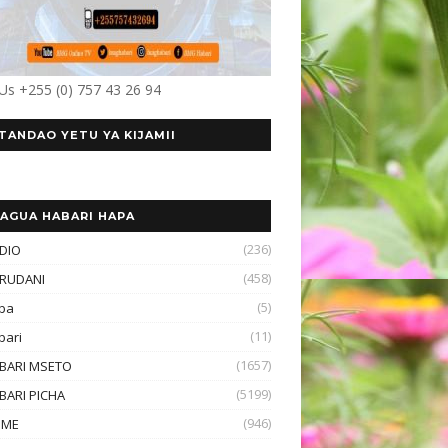
 Us +255 (0) 757 43 26 94
TANDAO YETU YA KIJAMII
AGUA HABARI HAPA
(236)
DIO
(458)
RUDANI
(5)
ba
(11)
bari
(1657)
BARI MSETO
(5199)
BARI PICHA
(946)
OME