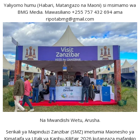
Yaliyomo humu (Habari, Matangazo na Maoni) si msimamo wa
BMG Media. Mawasiliano +255 757 432 694 ama
ripotabmg@gmail.com
Na Mwandishi Wetu, Arusha.
Serikali ya Mapinduzi Zanzibar (SMZ) imetumia Maonesho ya
Kimataifa ya Utalii ya Karibu-KiliFair 2026 kutangaza mafanikio