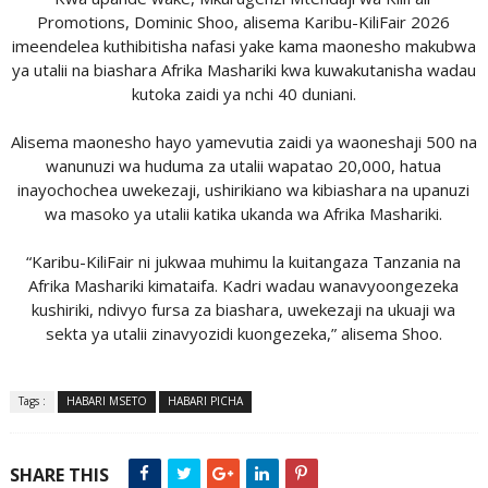
Promotions, Dominic Shoo, alisema Karibu-KiliFair 2026
imeendelea kuthibitisha nafasi yake kama maonesho makubwa
ya utalii na biashara Afrika Mashariki kwa kuwakutanisha wadau
kutoka zaidi ya nchi 40 duniani.
Alisema maonesho hayo yamevutia zaidi ya waoneshaji 500 na
wanunuzi wa huduma za utalii wapatao 20,000, hatua
inayochochea uwekezaji, ushirikiano wa kibiashara na upanuzi
wa masoko ya utalii katika ukanda wa Afrika Mashariki.
“Karibu-KiliFair ni jukwaa muhimu la kuitangaza Tanzania na
Afrika Mashariki kimataifa. Kadri wadau wanavyoongezeka
kushiriki, ndivyo fursa za biashara, uwekezaji na ukuaji wa
sekta ya utalii zinavyozidi kuongezeka,” alisema Shoo.
Tags :
HABARI MSETO
HABARI PICHA
SHARE THIS