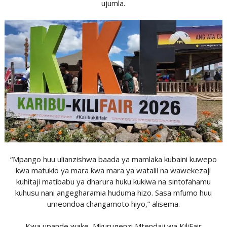
ujumla.
“Mpango huu ulianzishwa baada ya mamlaka kubaini kuwepo
kwa matukio ya mara kwa mara ya watalii na wawekezaji
kuhitaji matibabu ya dharura huku kukiwa na sintofahamu
kuhusu nani angegharamia huduma hizo. Sasa mfumo huu
umeondoa changamoto hiyo,” alisema.
Kwa upande wake, Mkurugenzi Mtendaji wa KiliFair