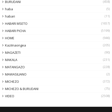
(458)
BURUDANI
(5)
haba
(11)
habari
(1657)
HABARI MSETO
(5199)
HABARI PICHA
(946)
HOME
(205)
KaziInaongea
(90)
MAGAZETI
(231)
MAKALA
(228)
MATANGAZO
(2)
MAWASILIANO
(372)
MICHEZO
(75)
MICHEZO & BURUDANI
(2508)
VIDEO