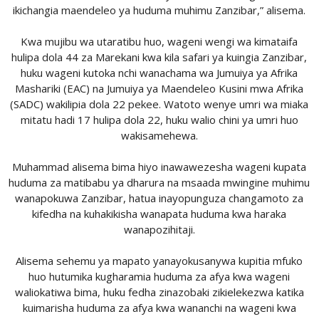
ikichangia maendeleo ya huduma muhimu Zanzibar,” alisema.
Kwa mujibu wa utaratibu huo, wageni wengi wa kimataifa
hulipa dola 44 za Marekani kwa kila safari ya kuingia Zanzibar,
huku wageni kutoka nchi wanachama wa Jumuiya ya Afrika
Mashariki (EAC) na Jumuiya ya Maendeleo Kusini mwa Afrika
(SADC) wakilipia dola 22 pekee. Watoto wenye umri wa miaka
mitatu hadi 17 hulipa dola 22, huku walio chini ya umri huo
wakisamehewa.
Muhammad alisema bima hiyo inawawezesha wageni kupata
huduma za matibabu ya dharura na msaada mwingine muhimu
wanapokuwa Zanzibar, hatua inayopunguza changamoto za
kifedha na kuhakikisha wanapata huduma kwa haraka
wanapozihitaji.
Alisema sehemu ya mapato yanayokusanywa kupitia mfuko
huo hutumika kugharamia huduma za afya kwa wageni
waliokatiwa bima, huku fedha zinazobaki zikielekezwa katika
kuimarisha huduma za afya kwa wananchi na wageni kwa