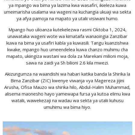
ya mpango wa bima ya lazima kwa wasafiri, ikieleza kuwa
umeimarisha usalama wa wageni na kuchangia ukuaji wa sekta
ya afya pamoja na mapato ya utalii visiwani humo.
Mpango huo ulioanza kutekelezwa rasmi Oktoba 1, 2024,
unawataka wageni wote wa kimataifa wanaoingia Zanzibar
kuwa na bima ya usafiri kabla ya kuwasili. Tangu kuanzishwa
kwake, mpango huo umeendelea kuwa chanzo muhimu cha
mapato, ukiingiza wastani wa dola za Marekani milioni moja,
sawa na zaidi ya Sh bilioni 2.6 kila mwezi.
Akizungumza na waandishi wa habari katika banda la Shirika la
Bima Zanzibar (ZIC) kwenye viwanja vya Magereza jijini
Arusha, Ofisa Mauzo wa shirika hilo, Abdul-Halim Muhammad,
alisema maonesho hayo yamewapa fursa ya kutoa elimu kwa
watalii, wawekezaji na wadau wa sekta ya utalii kuhusu
umuhimu wa bima hiyo.