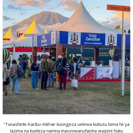
“Tunashiriki Karibu-KiliFair kuongeza uelewa kuhusu bima hii ya
lazima na kueleza namna inavyowanufaisha wageni huku