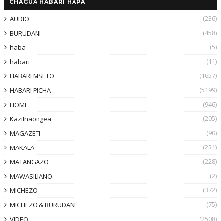
CHAGUA HABARI HAPA
(236)
AUDIO
(458)
BURUDANI
(5)
haba
(11)
habari
(1657)
HABARI MSETO
(5199)
HABARI PICHA
(946)
HOME
(205)
KaziInaongea
(90)
MAGAZETI
(231)
MAKALA
(228)
MATANGAZO
(2)
MAWASILIANO
(372)
MICHEZO
(75)
MICHEZO & BURUDANI
(2508)
VIDEO