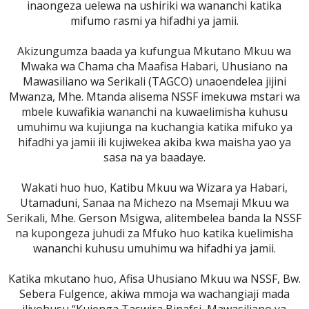
inaongeza uelewa na ushiriki wa wananchi katika
mifumo rasmi ya hifadhi ya jamii.
Akizungumza baada ya kufungua Mkutano Mkuu wa
Mwaka wa Chama cha Maafisa Habari, Uhusiano na
Mawasiliano wa Serikali (TAGCO) unaoendelea jijini
Mwanza, Mhe. Mtanda alisema NSSF imekuwa mstari wa
mbele kuwafikia wananchi na kuwaelimisha kuhusu
umuhimu wa kujiunga na kuchangia katika mifuko ya
hifadhi ya jamii ili kujiwekea akiba kwa maisha yao ya
sasa na ya baadaye.
Wakati huo huo, Katibu Mkuu wa Wizara ya Habari,
Utamaduni, Sanaa na Michezo na Msemaji Mkuu wa
Serikali, Mhe. Gerson Msigwa, alitembelea banda la NSSF
na kupongeza juhudi za Mfuko huo katika kuelimisha
wananchi kuhusu umuhimu wa hifadhi ya jamii.
Katika mkutano huo, Afisa Uhusiano Mkuu wa NSSF, Bw.
Sebera Fulgence, akiwa mmoja wa wachangiaji mada