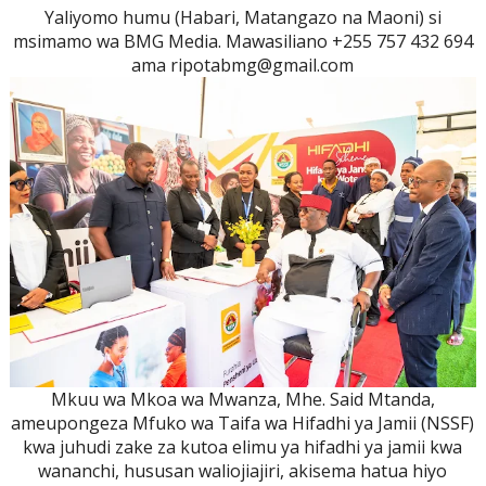
Yaliyomo humu (Habari, Matangazo na Maoni) si
msimamo wa BMG Media. Mawasiliano +255 757 432 694
ama ripotabmg@gmail.com
Mkuu wa Mkoa wa Mwanza, Mhe. Said Mtanda,
ameupongeza Mfuko wa Taifa wa Hifadhi ya Jamii (NSSF)
kwa juhudi zake za kutoa elimu ya hifadhi ya jamii kwa
wananchi, hususan waliojiajiri, akisema hatua hiyo