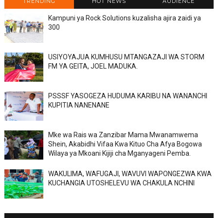
TRENDING
HOT NEWS
AUDIENCE
Kampuni ya Rock Solutions kuzalisha ajira zaidi ya
300
USIYOYAJUA KUMHUSU MTANGAZAJI WA STORM
FM YA GEITA, JOEL MADUKA.
PSSSF YASOGEZA HUDUMA KARIBU NA WANANCHI
KUPITIA NANENANE
Mke wa Rais wa Zanzibar Mama Mwanamwema
Shein, Akabidhi Vifaa Kwa Kituo Cha Afya Bogowa
Wilaya ya Mkoani Kijiji cha Mganyageni Pemba.
WAKULIMA, WAFUGAJI, WAVUVI WAPONGEZWA KWA
KUCHANGIA UTOSHELEVU WA CHAKULA NCHINI