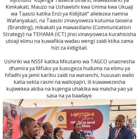
iliyohusu “Kujenga Taswira Binafsi, Mawasiliano ya
Kimkakati, Mauzo na Ushawishi kwa Umma kwa Ukuaji
wa Taasisi katika Enzi ya Kidijitali” alielezea namna
Wafanyakazi, na Taasisi zinavyoweza kutumia taswira
(Branding), mikakati ya mawasiliano (Communication
Strategy) na TEHAMA (ICT) jinsi vinavyoweza kurahisisha
utoaji elimu na kuwafikia wadau wengi zaidi ktika zama
hizi za kidigitali.
Ushiriki wa NSSF katika Mkutano wa TAGCO unaonesha
dhamira ya Mfuko ya kusogeza huduma na elimu ya
hifadhi ya jamii karibu zaidi na wananchi, hususan walio
katia sekta rasmi na waliojiajiri, ili kuwawezesha
kujiwekea akiba na kujenga uhakika wa maisha yao ya
sasa na ya baadaye.