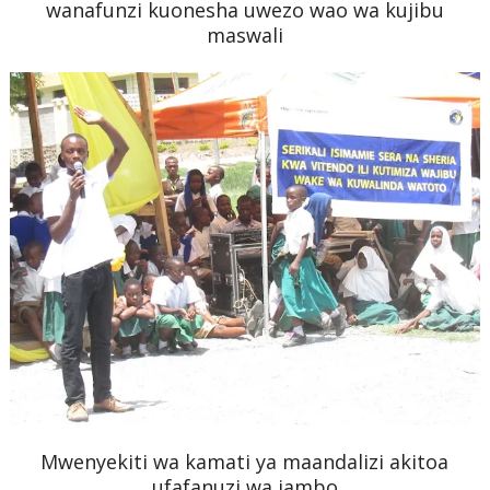
wanafunzi kuonesha uwezo wao wa kujibu
maswali
Mwenyekiti wa kamati ya maandalizi akitoa
ufafanuzi wa jambo