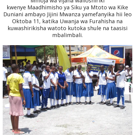
Mmoja wa vijana walioshiriki
kwenye
Maadhimisho ya Siku ya Mtoto wa Kike
Duniani ambayo Jijini Mwanza yamefanyika hii leo
Oktoba 11, katika Uwanja wa Furahisha na
kuwashirikisha watoto kutoka shule na taasisi
mbalimbali.