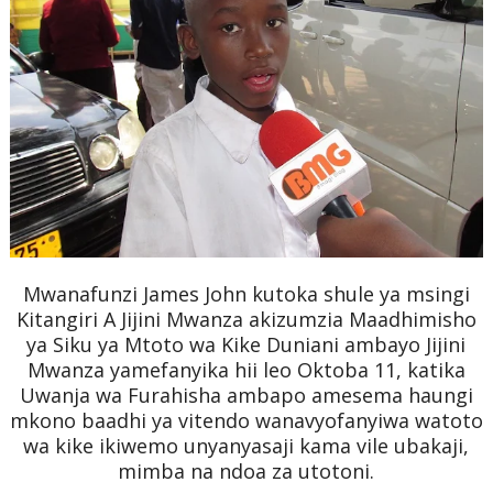
Mwanafunzi James John kutoka shule ya msingi
Kitangiri A Jijini Mwanza akizumzia Maadhimisho
ya Siku ya Mtoto wa Kike Duniani ambayo Jijini
Mwanza yamefanyika hii leo Oktoba 11, katika
Uwanja wa Furahisha
ambapo amesema haungi
mkono baadhi ya vitendo wanavyofanyiwa watoto
wa kike ikiwemo unyanyasaji kama vile ubakaji,
mimba na ndoa za utotoni.