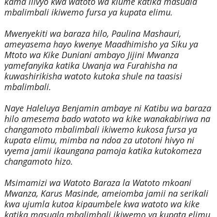
kama ilivyo kwa watoto wa kiume katika masuala
mbalimbali ikiwemo fursa ya kupata elimu.
Mwenyekiti wa baraza hilo, Paulina Mashauri,
ameyasema hayo kwenye Maadhimisho ya Siku ya
Mtoto wa Kike Duniani ambayo Jijini Mwanza
yamefanyika katika Uwanja wa Furahisha na
kuwashirikisha watoto kutoka shule na taasisi
mbalimbali.
Naye Haleluya Benjamin ambaye ni Katibu wa baraza
hilo amesema bado watoto wa kike wanakabiriwa na
changamoto mbalimbali ikiwemo kukosa fursa ya
kupata elimu, mimba na ndoa za utotoni hivyo ni
vyema jamii ikaungana pamoja katika kutokomeza
changamoto hizo.
Msimamizi wa Watoto Baraza la Watoto mkoani
Mwanza, Karus Masinde, ameiomba jamii na serikali
kwa ujumla kutoa kipaumbele kwa watoto wa kike
katika masuala mbalimbali ikiwemo ya kupata elimu