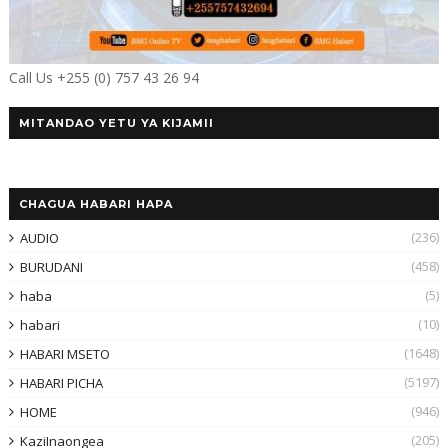
Call Us +255 (0) 757 43 26 94
MITANDAO YETU YA KIJAMII
CHAGUA HABARI HAPA
(236)
AUDIO
(458)
BURUDANI
(5)
haba
(10)
habari
(1648)
HABARI MSETO
(5197)
HABARI PICHA
(946)
HOME
(205)
KaziInaongea