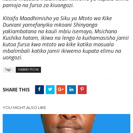
pamoja na fursa za kiuongozi.
Kitaifa Maadhimisho ya Siku ya Mtoto wa Kike
Duniani yamefanyika mkoani Shinyanga
yakiambatana na kauli mbiu isemayo, Msichana
Kushika hatam, ikiwa na lengo la kuihamasisha jamii
kutoa fursa kwa mtoto wa kike katika masuala
mbalimbali katika jamii ikiwemo kupata elimu na
uongozi.
Tags :
HABARI PICHA
SHARE THIS
YOU MIGHT ALSO LIKE