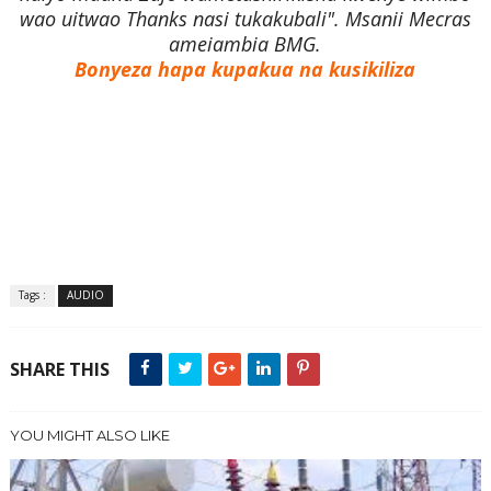
wao uitwao Thanks nasi tukakubali". Msanii Mecras
ameiambia BMG.
Bonyeza hapa kupakua na kusikiliza
Tags :
AUDIO
SHARE THIS
YOU MIGHT ALSO LIKE