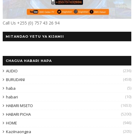
Call Us +255 (0) 757 43 26 94
MITANDAO YETU YA KIJAMII
CHAGUA HABARI HAPA
(236)
AUDIO
(458)
BURUDANI
(5)
haba
(10)
habari
(1653)
HABARI MSETO
(5200)
HABARI PICHA
(946)
HOME
(205)
KaziInaongea