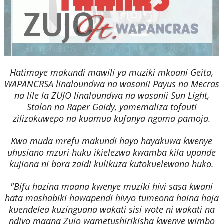
Hatimaye makundi mawili ya muziki mkoani Geita,
WAPANCRSA linaloundwa na wasanii Payus na Mecras
na lile la ZUJO linaloundwa na wasanii Sun Light,
Stalon na Raper Gaidy, yamemaliza tofauti
zilizokuwepo na kuamua kufanya ngoma pamoja.
Kwa muda mrefu makundi hayo hayakuwa kwenye
uhusiano mzuri huku ikielezwa kwamba kila upande
kujiona ni bora zaidi kulikuza kutokuelewana huko.
"Bifu hazina maana kwenye muziki hivi sasa kwani
hata mashabiki hawapendi hivyo tumeona haina haja
kuendelea kuzinguana wakati sisi wote ni wakati na
ndiyo maana Zujo wametushirikisha kwenye wimbo