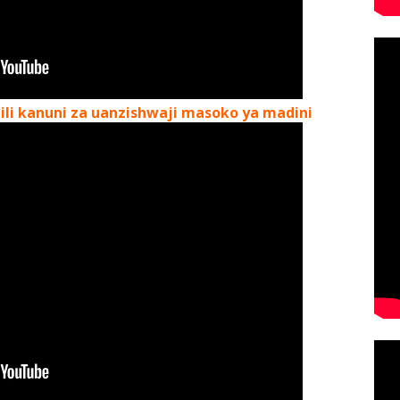
li kanuni za uanzishwaji masoko ya madini