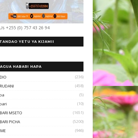
 Us +255 (0) 757 43 26 94
TANDAO YETU YA KIJAMII
AGUA HABARI HAPA
(236)
DIO
(458)
RUDANI
(5)
ba
(10)
bari
(1651)
BARI MSETO
(5200)
BARI PICHA
(946)
OME