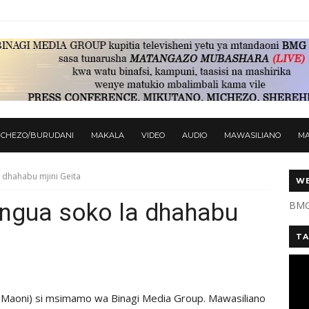
ICHEZO/BURUDANI
MAKALA
VIDEO
AUDIO
MAWASILIANO
M
 dhahabu mjini Geita
WE
ungua soko la dhahabu
BMG
TA
Maoni) si msimamo wa Binagi Media Group. Mawasiliano