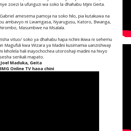
e zoezi la ufunguzi wa soko la dhahabu Mjini Geita.
Gabriel amesema pamoja na soko hilo, pia kutakuwa na
ahabu ambavyo ni Lwamgasa, Nyarugusu, Katoro, Bwanga,
shirombo, Masumbwe na Msalala.
ha vituo/ soko ya dhahabu hapa nchini ikiwa ni sehemu
John Magufuli kwa Wizara ya Madini kusimamia uanzishwaji
ni kiholela hali inayochochea utoroshaji madini na hivyo
sesha serikali mapato.
Joel Maduka, Geita
MG Online TV haoa chini