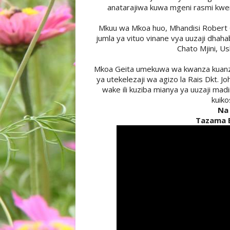
anatarajiwa kuwa mgeni rasmi kweny
Mkuu wa Mkoa huo, Mhandisi Robert 
jumla ya vituo vinane vya uuzaji dh
Chato Mjini, U
Mkoa Geita umekuwa wa kwanza kuanzis
ya utekelezaji wa agizo la Rais Dkt. 
wake ili kuziba mianya ya uuzaji madi
kuiko
Na 
Tazama B