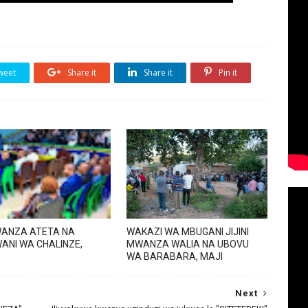
weet
Share it
Share it
Pin it
ANZA ATETA NA
WAKAZI WA MBUGANI JIJINI
ANI WA CHALINZE,
MWANZA WALIA NA UBOVU
WA BARABARA, MAJI
Next