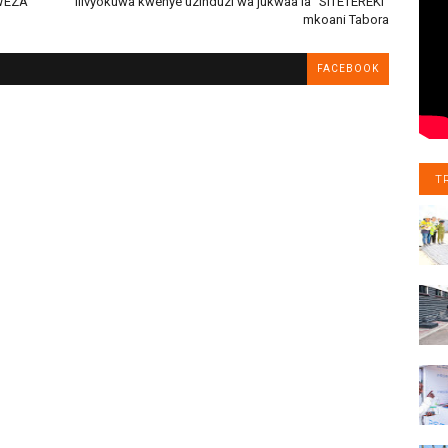
WEZA"
Ilivyokuwa kwenye uzinduzi wa jukwaa la "SITETEREKI"
mkoani Tabora
FACEBOOK
T