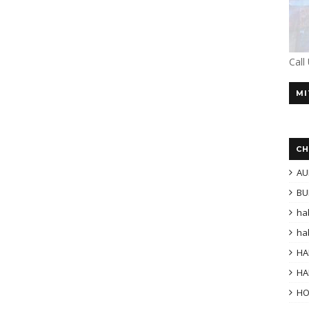
Call
MI
CH
AU
BU
ha
ha
HA
HA
H