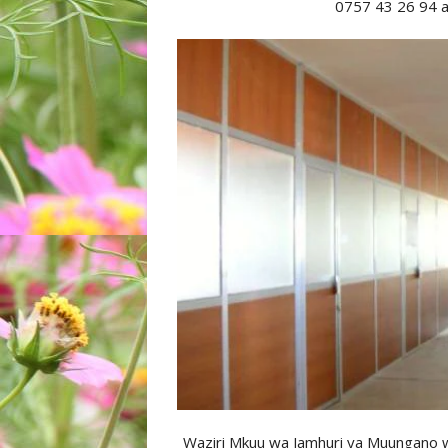
0757 43 26 94 
Waziri Mkuu wa Jamhuri ya Muungano w