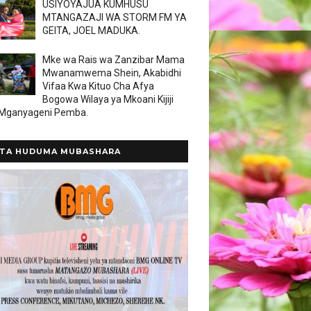
USIYOYAJUA KUMHUSU
MTANGAZAJI WA STORM FM YA
GEITA, JOEL MADUKA.
Mke wa Rais wa Zanzibar Mama
Mwanamwema Shein, Akabidhi
Vifaa Kwa Kituo Cha Afya
Bogowa Wilaya ya Mkoani Kijiji
 Mganyageni Pemba.
TA HUDUMA MUBASHARA