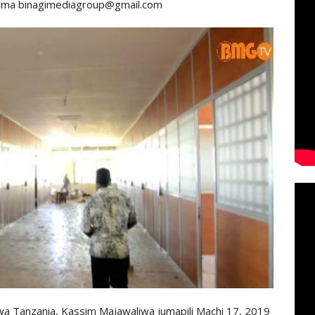
ama binagimediagroup@gmail.com
a Tanzania, Kassim Majawaliwa jumapili Machi 17, 2019