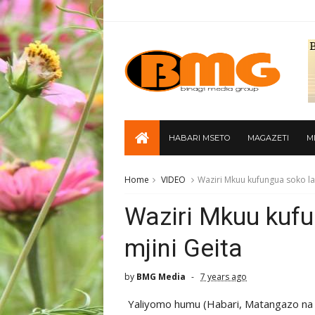
HABARI MSETO
MAGAZETI
M
Home
VIDEO
Waziri Mkuu kufungua soko la
Waziri Mkuu kuf
mjini Geita
by
BMG Media
7 years ago
Yaliyomo humu (Habari, Matangazo na 