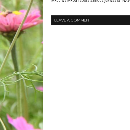
Mkuu wa Mkoa Tabora azindua jukwaa la "NA
LEAVE A COMMENT