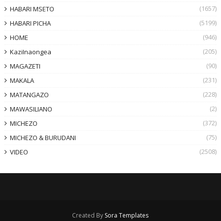
(1657)
HABARI MSETO
(5199)
HABARI PICHA
(946)
HOME
(205)
KaziInaongea
(90)
MAGAZETI
(231)
MAKALA
(228)
MATANGAZO
(2)
MAWASILIANO
(372)
MICHEZO
(75)
MICHEZO & BURUDANI
(2508)
VIDEO
Created By
Sora Templates