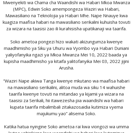
Mwenyekiti wa Chama cha Waandishi wa Habari Mkoa Mwanza
(MPC), Edwin Soko amempongeza Waziri wa Habari,
Mawasiliano na Teknolojia ya Habari Mhe. Nape Nnauye kwa
kuagiza maafisa habari na mawasiliano serikalini kuhuisha tovuti
za wizara na taasisi zao ili kurahisisha upatikanaji wa taarifa.
Soko ametoa pongezi hizo wakati akizungumza kwenye
maadhimisho ya Siku ya Uhuru wa Vyombo vya Habari Duniani
yaliyofanyika ngazi ya Mkoa Mwanza Mei 10, 2022 baada ya
kupisha maadhimisho ya kitaifa yalitofanyika Mei 03, 2022 jijini
Arusha.
“Waziri Nape akiwa Tanga kwenye mkutano wa maafisa habari
na mawasiliano serikalini, alitoa muda wa siku 14 wahuishe
taarifa kwenye tovuti na mitandao ya kijamii ya wizara na
taasisi za Serikali, hii itawezesha pia waandishi wa habari
kupata taarifa mbalimbali zitakazosaidia kutimiza vyema
majukumu yao” alisema Soko.
Katika hatua nyingine Soko ametoa rai kwa viongozi wa umma
kutoa ushirikiano kwa waandishi wa habari kwa kutominya