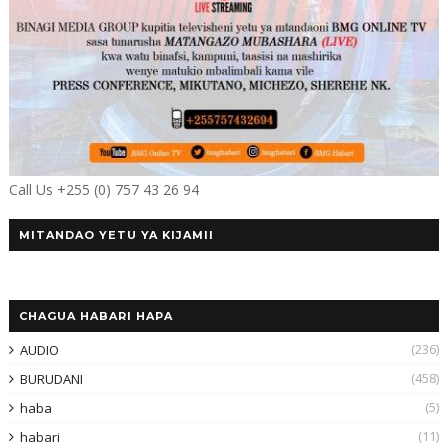
Call Us +255 (0) 757 43 26 94
MITANDAO YETU YA KIJAMII
CHAGUA HABARI HAPA
(236)
AUDIO
(458)
BURUDANI
(5)
haba
(11)
habari