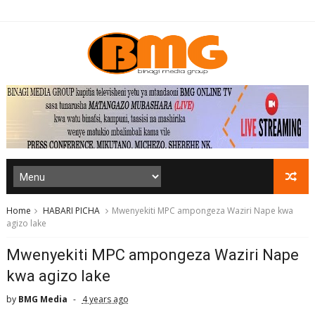
Home
HABARI PICHA
Mwenyekiti MPC ampongeza Waziri Nape kwa
agizo lake
Mwenyekiti MPC ampongeza Waziri Nape
kwa agizo lake
by
BMG Media
4 years ago