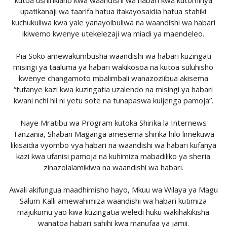
upatikanaji wa taarifa hatua itakayosaidia hatua stahiki
kuchukuliwa kwa yale yanayoibuliwa na waandishi wa habari
ikiwemo kwenye utekelezaji wa miadi ya maendeleo.
Pia Soko amewakumbusha waandishi wa habari kuzingati
misingi ya taaluma ya habari wakikosoa na kutoa suluhisho
kwenye changamoto mbalimbali wanazoziibua akisema
“tufanye kazi kwa kuzingatia uzalendo na misingi ya habari
kwani nchi hii ni yetu sote na tunapaswa kuijenga pamoja”.
Naye Mratibu wa Program kutoka Shirika la Internews
Tanzania, Shaban Maganga amesema shirika hilo limekuwa
likisaidia vyombo vya habari na waandishi wa habari kufanya
kazi kwa ufanisi pamoja na kuhimiza mabadiliko ya sheria
zinazolalamikiwa na waandishi wa habari.
Awali akifungua maadhimisho hayo, Mkuu wa Wilaya ya Magu
Salum Kalli amewahimiza waandishi wa habari kutimiza
majukumu yao kwa kuzingatia weledi huku wakihakikisha
wanatoa habari sahihi kwa manufaa ya jamii.