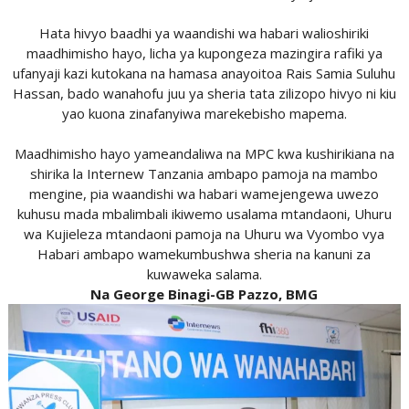
Hata hivyo baadhi ya waandishi wa habari walioshiriki
maadhimisho hayo, licha ya kupongeza mazingira rafiki ya
ufanyaji kazi kutokana na hamasa anayoitoa Rais Samia Suluhu
Hassan, bado wanahofu juu ya sheria tata zilizopo hivyo ni kiu
yao kuona zinafanyiwa marekebisho mapema.
Maadhimisho hayo yameandaliwa na MPC kwa kushirikiana na
shirika la Internew Tanzania ambapo pamoja na mambo
mengine, pia waandishi wa habari wamejengewa uwezo
kuhusu mada mbalimbali ikiwemo usalama mtandaoni, Uhuru
wa Kujieleza mtandaoni pamoja na Uhuru wa Vyombo vya
Habari ambapo wamekumbushwa sheria na kanuni za
kuwaweka salama.
Na George Binagi-GB Pazzo, BMG