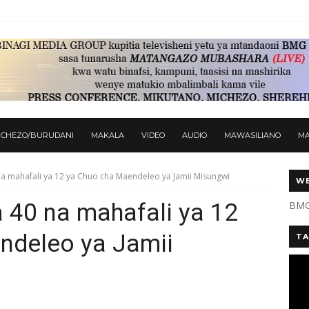
ICHEZO/BURUDANI
MAKALA
VIDEO
AUDIO
MAWASILIANO
M
a mahafali ya 12 ya Chuo cha Maendeleo ya Jamii Misungwi
WE
 40 na mahafali ya 12
BMG
ndeleo ya Jamii
TA