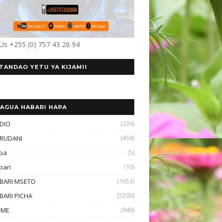
 Us +255 (0) 757 43 26 94
TANDAO YETU YA KIJAMII
AGUA HABARI HAPA
(236)
DIO
(458)
RUDANI
(5)
ba
(10)
bari
(1653)
BARI MSETO
(5200)
BARI PICHA
(946)
OME