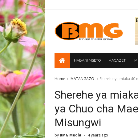
HABARI MSETO
MAGAZETI
M
Home
MATANGAZO
Sherehe ya miaka 40 n
Sherehe ya miaka
ya Chuo cha Mae
Misungwi
by
BMG Media
4 years ago