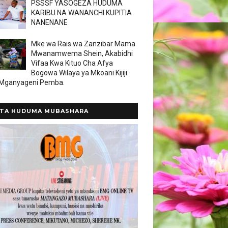
PSSSF YASOGEZA HUDUMA
KARIBU NA WANANCHI KUPITIA
NANENANE
Mke wa Rais wa Zanzibar Mama
Mwanamwema Shein, Akabidhi
Vifaa Kwa Kituo Cha Afya
Bogowa Wilaya ya Mkoani Kijiji
 Mganyageni Pemba.
TA HUDUMA MUBASHARA