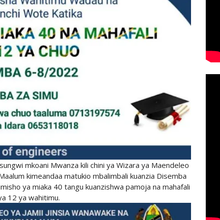
sungwi mkoani Mwanza kili chini ya Wizara ya Maendeleo
i Maalum kimeandaa matukio mbalimbali kuanzia Disemba
imisho ya miaka 40 tangu kuanzishwa pamoja na mahafali
ya 12 ya wahitimu.