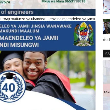
toaji mafunzo ya uhandisi, ujenzi na maendeleo ya jamii.
cha
PA