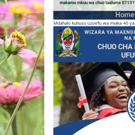
Mdahalo kuhusu uzoefu wa miaka 40 ya u