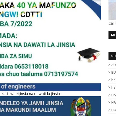
Call
MI
CH
AU
BU
ha
ha
tili wa kijinsia na dawati la jinsia.
HA
HA
H