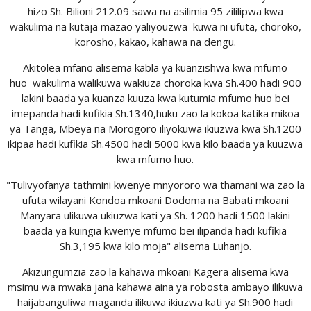
hizo Sh. Bilioni 212.09 sawa na asilimia 95 zililipwa kwa
wakulima na kutaja mazao yaliyouzwa kuwa ni ufuta, choroko,
korosho, kakao, kahawa na dengu.
Akitolea mfano alisema kabla ya kuanzishwa kwa mfumo
huo wakulima walikuwa wakiuza choroka kwa Sh.400 hadi 900
lakini baada ya kuanza kuuza kwa kutumia mfumo huo bei
imepanda hadi kufikia Sh.1340,huku zao la kokoa katika mikoa
ya Tanga, Mbeya na Morogoro iliyokuwa ikiuzwa kwa Sh.1200
ikipaa hadi kufikia Sh.4500 hadi 5000 kwa kilo baada ya kuuzwa
kwa mfumo huo.
"Tulivyofanya tathmini kwenye mnyororo wa thamani wa zao la
ufuta wilayani Kondoa mkoani Dodoma na Babati mkoani
Manyara ulikuwa ukiuzwa kati ya Sh. 1200 hadi 1500 lakini
baada ya kuingia kwenye mfumo bei ilipanda hadi kufikia
Sh.3,195 kwa kilo moja" alisema Luhanjo.
Akizungumzia zao la kahawa mkoani Kagera alisema kwa
msimu wa mwaka jana kahawa aina ya robosta ambayo ilikuwa
haijabanguliwa maganda ilikuwa ikiuzwa kati ya Sh.900 hadi