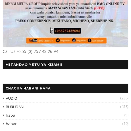
Call Us +255 (0) 757 43 26 94
MITANDAO YETU YA KIJAMII
CHAGUA HABARI HAPA
(236)
AUDIO
(458)
BURUDANI
(5)
haba
(10)
habari