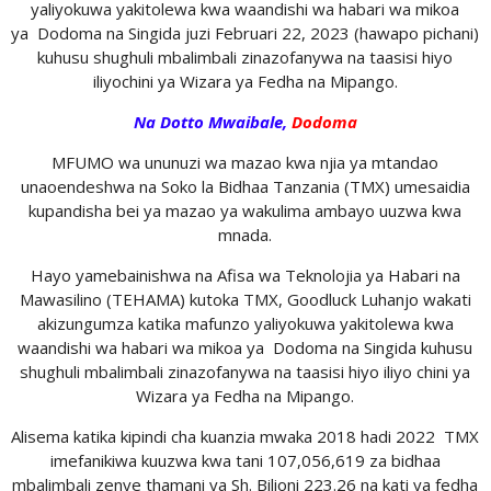
yaliyokuwa yakitolewa kwa waandishi wa habari wa mikoa
ya Dodoma na Singida juzi Februari 22, 2023 (hawapo pichani)
kuhusu shughuli mbalimbali zinazofanywa na taasisi hiyo
iliyochini ya Wizara ya Fedha na Mipango.
Na Dotto Mwaibale,
Dodoma
MFUMO wa ununuzi wa mazao kwa njia ya mtandao
unaoendeshwa na Soko la Bidhaa Tanzania (TMX) umesaidia
kupandisha bei ya mazao ya wakulima ambayo uuzwa kwa
mnada.
Hayo yamebainishwa na Afisa wa Teknolojia ya Habari na
Mawasilino (TEHAMA) kutoka TMX, Goodluck Luhanjo wakati
akizungumza katika mafunzo yaliyokuwa yakitolewa kwa
waandishi wa habari wa mikoa ya Dodoma na Singida kuhusu
shughuli mbalimbali zinazofanywa na taasisi hiyo iliyo chini ya
Wizara ya Fedha na Mipango.
Alisema katika kipindi cha kuanzia mwaka 2018 hadi 2022 TMX
imefanikiwa kuuzwa kwa tani 107,056,619 za bidhaa
mbalimbali zenye thamani ya Sh. Bilioni 223.26 na kati ya fedha