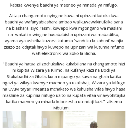
kabisa kwenye baadhi ya maeneo ya minada ya mifugo.
Alitaja changamoto nyingine kuwa ni upinzani kutoka kwa
baadhi ya wafanyabiashara ambao walikuwawakinufaika sana
na biashara isiyo rasmi, kuwepo kwa mgongano wa maslahi
na wakati mwingine husababisha upinzani wa mabadiliko,
vyama vya ushirika kuzoea kutumia 'sanduku la zabuni’ na njia
zisizo za kidijitali hivyo kuwepo na upinzani wa kutumia mfumo
waKielektroniki wa Soko la Bidha.
"Baadhi ya hatua zilizochukuliwa kukabiliana na changamoto hizi
ni kupitia Wizara ya Kilimo, na kufanya kazi na Bodi ya
Stakabadhi za Ghala, kuna mipango ya kuwa na ghala katika
ngazi ya wilaya kwenye maeneo ya uzalishaji, Wizara ya Mifugo
na Uvuvi tayari imeanza mchakato wa kuhuisha vifaa hivyo hasa
mashine za kupimia mifugo uzito na kupata vifaa vinavyohitajika
katika
m
aeneo ya
m
inada kuboresha
utendaji kazi
." alisema
Mbulumi.