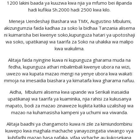
1200 lakini baada ya kuuzwa kwa njia ya mfumo bei ilipanda
hadi kufikia Sh.2000 hadi 2500 kwa kilo.
Meneja Uendeshaji Biashara wa TMX, Augustino Mbulumi,
akizungumzia faida kadhaa za soko la bidhaa Tanzania alisema
ni kuimarisha bei kwenye soko,kupunguza hatari ya upotoshaji
wa soko
, u
patikanaji wa taarifa za Soko na uhakika wa malipo
kwa wakulima.
Alitaja faida nyingine kuwa ni kupunguza gharama muda na
fedha, kupunguza athari mbalimbali kwenye ubora na wizi,
uwezo wa kupata mazao mengi na yenye ubora kwa wakati
mmoja na imesaidia biashara ya kimataifa kwa gharama nafuu.
Aidha, Mbulumi alisema kwa upande wa Serikali inasaidia
upatikanaji wa taarifa ya kuaminika, njia rahisi za kukusanya
mapato, bodi za mazao zinaweze kujikita katika uzalishaji wa
mazao na kuhamasisha kampeni ya uchumi wa viwanda.
Alitaja baadhi ya changamoto kuwa ni zile za kimiundombinu
kuwepo kwa maghala machache yanayozingatia viwango vya
kuhifadhi mazao hasa nafaka, vifaa vichache au kukosekana