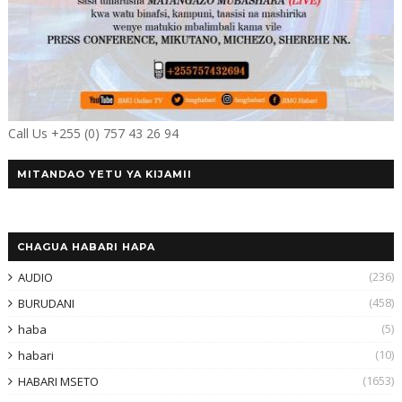
Call Us +255 (0) 757 43 26 94
MITANDAO YETU YA KIJAMII
CHAGUA HABARI HAPA
(236)
AUDIO
(458)
BURUDANI
(5)
haba
(10)
habari
(1653)
HABARI MSETO