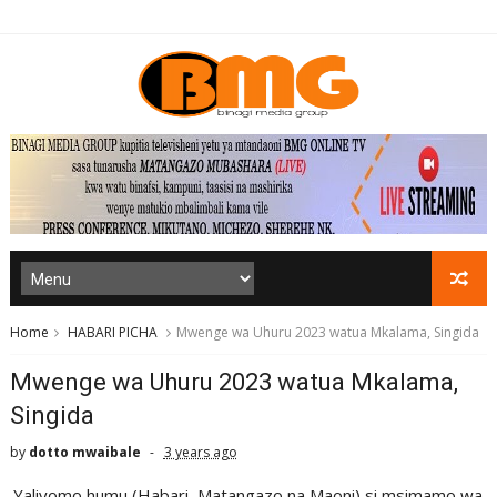
Home
HABARI PICHA
Mwenge wa Uhuru 2023 watua Mkalama, Singida
Mwenge wa Uhuru 2023 watua Mkalama,
Singida
by
dotto mwaibale
3 years ago
Yaliyomo humu (Habari, Matangazo na Maoni) si msimamo wa