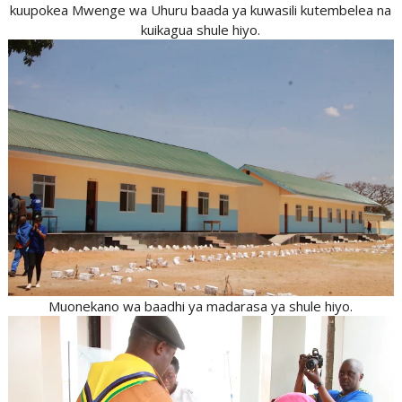
kuupokea Mwenge wa Uhuru baada ya kuwasili kutembelea na
kuikagua shule hiyo.
Muonekano wa baadhi ya madarasa ya shule hiyo.