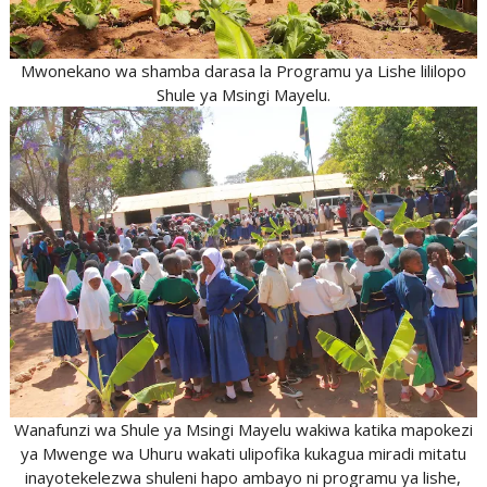
Mwonekano wa shamba darasa la Programu ya Lishe lililopo
Shule ya Msingi Mayelu.
Wanafunzi wa Shule ya Msingi Mayelu wakiwa katika mapokezi
ya Mwenge wa Uhuru wakati ulipofika kukagua miradi mitatu
inayotekelezwa shuleni hapo ambayo ni programu ya lishe,