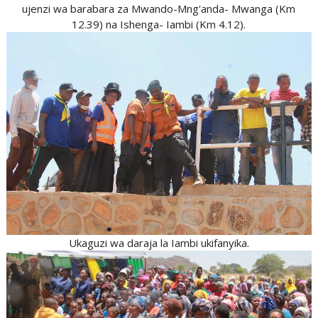
ujenzi wa barabara za Mwando-Mng'anda- Mwanga (Km
12.39) na Ishenga- Iambi (Km 4.12).
Ukaguzi wa daraja la Iambi ukifanyika.