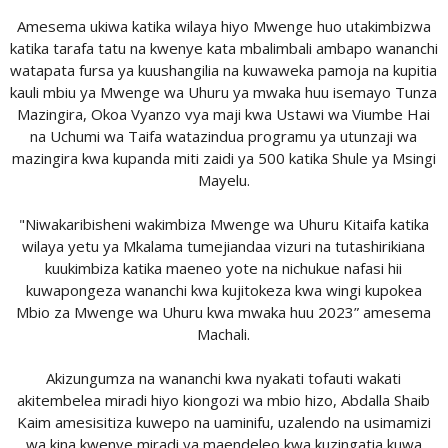
Amesema ukiwa katika wilaya hiyo Mwenge huo utakimbizwa
katika tarafa tatu na kwenye kata mbalimbali ambapo wananchi
watapata fursa ya kuushangilia na kuwaweka pamoja na kupitia
kauli mbiu ya Mwenge wa Uhuru ya mwaka huu isemayo Tunza
Mazingira, Okoa Vyanzo vya maji kwa Ustawi wa Viumbe Hai
na Uchumi wa Taifa watazindua programu ya utunzaji wa
mazingira kwa kupanda miti zaidi ya 500 katika Shule ya Msingi
Mayelu.
"Niwakaribisheni wakimbiza Mwenge wa Uhuru Kitaifa katika
wilaya yetu ya Mkalama tumejiandaa vizuri na tutashirikiana
kuukimbiza katika maeneo yote na nichukue nafasi hii
kuwapongeza wananchi kwa kujitokeza kwa wingi kupokea
Mbio za Mwenge wa Uhuru kwa mwaka huu 2023” amesema
Machali.
Akizungumza na wananchi kwa nyakati tofauti wakati
akitembelea miradi hiyo kiongozi wa mbio hizo, Abdalla Shaib
Kaim amesisitiza kuwepo na uaminifu, uzalendo na usimamizi
wa kina kwenye miradi ya maendeleo kwa kuzingatia kuwa