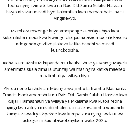
fedha nyingi zimetolewa na Rais Dkt.Samia Suluhu Hassan
hivyo ni vizuri miradi hiyo ikakamilika kwa thamani halisi na si
vinginevyo.
Mkimbiza mwenge huyo ameipongeza Wilaya hiyo kwa
kukamilisha miradi kwa kiwango cha juu na akaomba zile kasoro
ndogondogo zilizojitokeza katika baadhi ya miradi
kuzirekebisha.
Aidha Kaim akishiriki kupanda miti katika Shule ya Msingi Mayelu
amehimiza suala zima la utunzaji wa mazingira katika maeneo
mbalimbali ya wilaya hiyo.
Akitoa neno la shukrani Mbunge wa Jimbo la Iramba Mashariki,
Francis Isack amemshukuru Rais Dkt. Samia Suluhu Hassan kwa
kuijali Halmashauri ya Wilaya ya Mkalama kwa kutoa fedha
nyingi kwa ajili ya miradi mbalimbali na akawaomba wananchi
kumpa zawadi ya kipekee kwa kumpa kura nyingi wakati wa
uchaguzi mkuu utakaofanyika mwaka 2025.