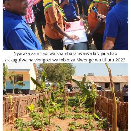
Nyaraka za mradi wa shamba la nyanya la vijana hao
zikikaguliwa na viongozi wa mbio za Mwenge wa Uhuru 2023.