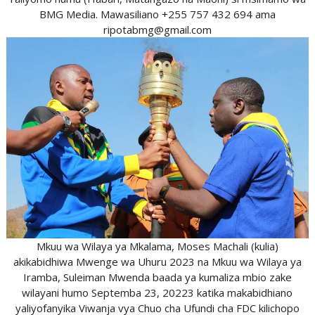
BMG Media. Mawasiliano +255 757 432 694 ama
ripotabmg@gmail.com
Mkuu wa Wilaya ya Mkalama, Moses Machali (kulia)
akikabidhiwa Mwenge wa Uhuru 2023 na Mkuu wa Wilaya ya
Iramba, Suleiman Mwenda baada ya kumaliza mbio zake
wilayani humo Septemba 23, 20223 katika makabidhiano
yaliyofanyika Viwanja vya Chuo cha Ufundi cha FDC kilichopo