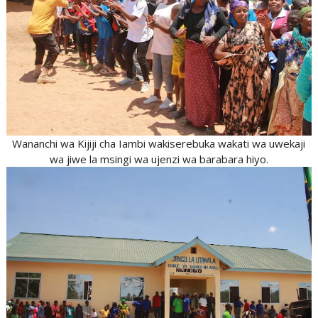
Wananchi wa Kijiji cha Iambi wakiserebuka wakati wa uwekaji
wa jiwe la msingi wa ujenzi wa barabara hiyo.