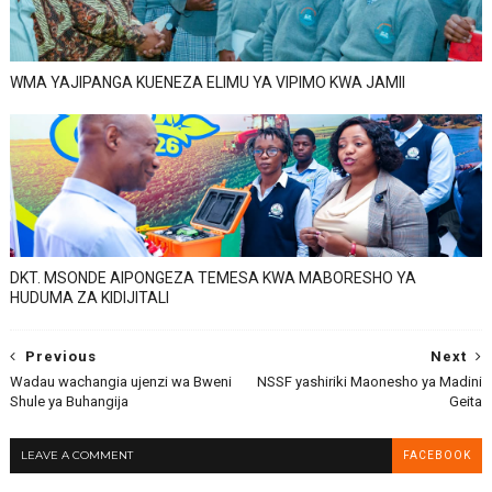
WMA YAJIPANGA KUENEZA ELIMU YA VIPIMO KWA JAMII
DKT. MSONDE AIPONGEZA TEMESA KWA MABORESHO YA
HUDUMA ZA KIDIJITALI
Previous
Next
Wadau wachangia ujenzi wa Bweni
NSSF yashiriki Maonesho ya Madini
Shule ya Buhangija
Geita
LEAVE A COMMENT
FACEBOOK