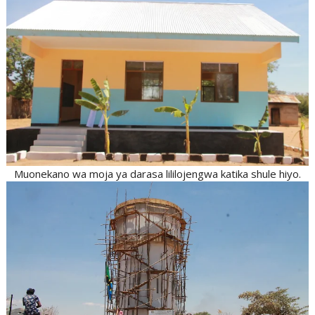
Muonekano wa moja ya darasa lililojengwa katika shule hiyo.