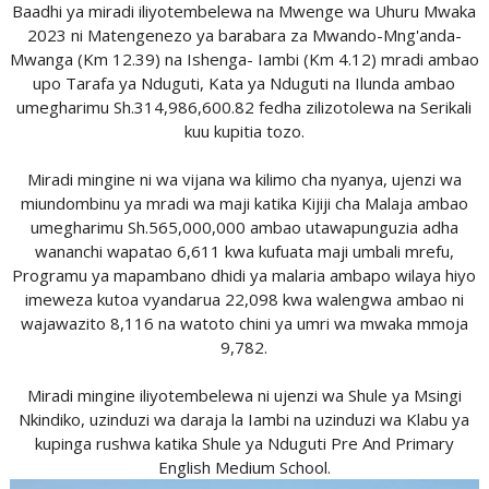
Baadhi ya miradi iliyotembelewa na Mwenge wa Uhuru Mwaka
2023 ni Matengenezo ya barabara za Mwando-Mng'anda-
Mwanga (Km 12.39) na Ishenga- Iambi (Km 4.12) mradi ambao
upo Tarafa ya Nduguti, Kata ya Nduguti na Ilunda ambao
umegharimu Sh.314,986,600.82 fedha zilizotolewa na Serikali
kuu kupitia tozo.
Miradi mingine ni wa vijana wa kilimo cha nyanya, ujenzi wa
miundombinu ya mradi wa maji katika Kijiji cha Malaja ambao
umegharimu Sh.565,000,000 ambao utawapunguzia adha
wananchi wapatao 6,611 kwa kufuata maji umbali mrefu,
Programu ya mapambano dhidi ya malaria ambapo wilaya hiyo
imeweza kutoa vyandarua 22,098 kwa walengwa ambao ni
wajawazito 8,116 na watoto chini ya umri wa mwaka mmoja
9,782.
Miradi mingine iliyotembelewa ni ujenzi wa Shule ya Msingi
Nkindiko, uzinduzi wa daraja la Iambi na uzinduzi wa Klabu ya
kupinga rushwa katika Shule ya Nduguti Pre And Primary
English Medium School.