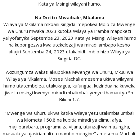
Kata ya Msingi wilayani humo.
Na Dotto Mwaibale, Mkalama
Wilaya ya Mkalama mkoani Singida imepokea Mbio za Mwenge
wa Uhuru mwaka 2023 kutoka Wilaya ya Iramba mapokezi
yaliyofanyika Septemba 23, 2023 Kata ya Msingi wilayani humo
na kupongezwa kwa utekelezaji wa miradi ambapo kesho
alfajiri Septemba 24, 2023 utakabidhi mbio hizo Wilaya ya
Singida DC.
Akizungumza wakati akiupokea Mwenge wa Uhuru, Mkuu wa
Wilaya ya Mkalama, Moses Machali amesema ukiwa wilayani
humo utatembelea, utakukagua, kufungua, kuzindua na kuweka
jiwe la msingi kwenye miradi mbalimbali yenye thamani ya Sh.
Bilioni 1.7.
"Mwenge wa Uhuru ukiwa katika wilaya yetu utakimbia umbali
wa kilometa 150.8 na kupitia miradi ya elimu, afya,
maji,barabara, programu za vijana, utunzaji wa mazingira,
masuala ya ujasiriamali na mambo mengine" amesema Machali.