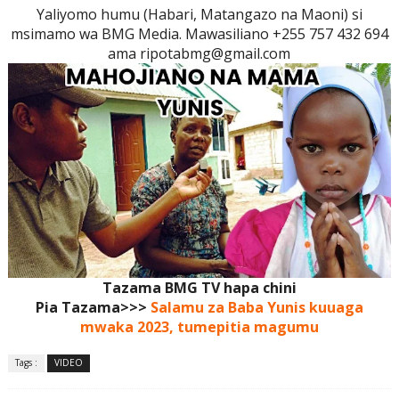
Yaliyomo humu (Habari, Matangazo na Maoni) si
msimamo wa BMG Media. Mawasiliano +255 757 432 694
ama ripotabmg@gmail.com
Tazama BMG TV hapa chini
Pia Tazama>>>
Salamu za Baba Yunis kuuaga
mwaka 2023, tumepitia magumu
Tags :
VIDEO