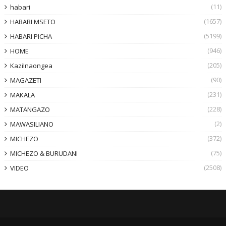
(11)
habari
(1657)
HABARI MSETO
(5199)
HABARI PICHA
(946)
HOME
(205)
KaziInaongea
(90)
MAGAZETI
(231)
MAKALA
(228)
MATANGAZO
(2)
MAWASILIANO
(372)
MICHEZO
(75)
MICHEZO & BURUDANI
(2508)
VIDEO