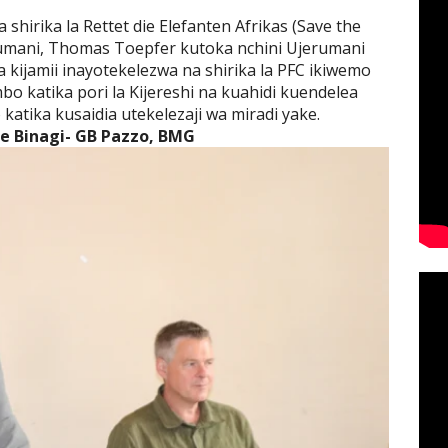
shirika la Rettet die Elefanten Afrikas (Save the
rumani, Thomas Toepfer kutoka nchini Ujerumani
a kijamii inayotekelezwa na shirika la PFC ikiwemo
o katika pori la Kijereshi na kuahidi kuendelea
o katika kusaidia utekelezaji wa miradi yake.
e Binagi- GB Pazzo, BMG