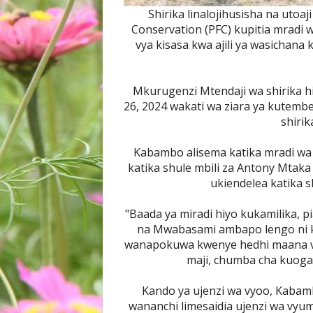
Shirika linalojihusisha na utoa
Conservation (PFC) kupitia mradi 
vya kisasa kwa ajili ya wasichana
Mkurugenzi Mtendaji wa shirika h
26, 2024 wakati wa ziara ya kutemb
shirik
Kabambo alisema katika mradi wa 
katika shule mbili za Antony Mtaka
ukiendelea katika 
"Baada ya miradi hiyo kukamilika, pi
na Mwabasami ambapo lengo ni k
wanapokuwa kwenye hedhi maana v
maji, chumba cha kuoga 
Kando ya ujenzi wa vyoo, Kabamb
wananchi limesaidia ujenzi wa vyu