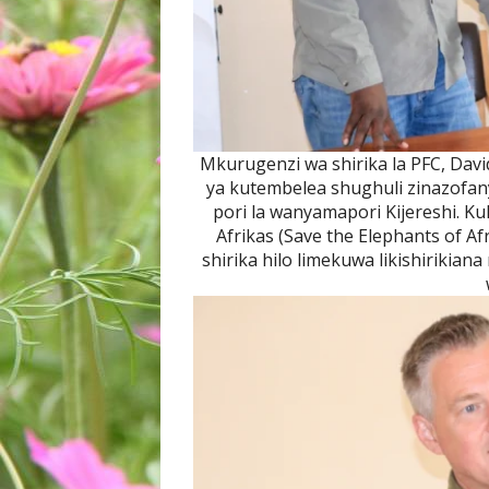
Mkurugenzi wa shirika la PFC, Dav
ya kutembelea shughuli zinazofan
pori la wanyamapori Kijereshi. Kul
Afrikas (Save the Elephants of 
shirika hilo limekuwa likishirikian