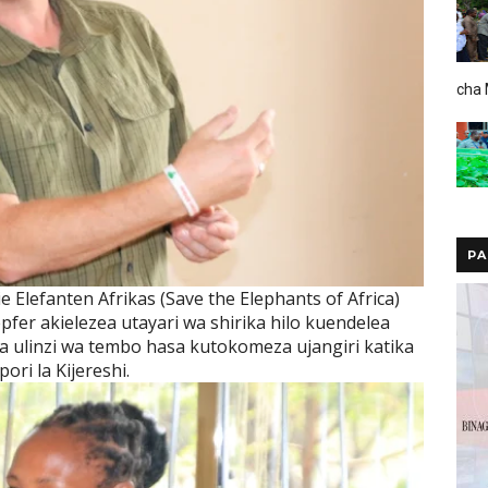
cha
PA
ie Elefanten Afrikas (Save the Elephants of Africa)
er akielezea utayari wa shirika hilo kuendelea
ika ulinzi wa tembo hasa kutokomeza ujangiri katika
pori la Kijereshi.