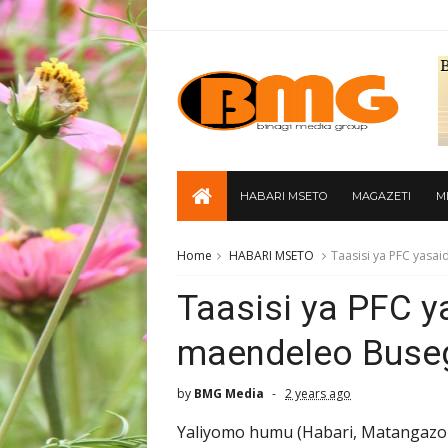
HABARI MSETO
MAGAZETI
M
Home
HABARI MSETO
Taasisi ya PFC yasa
Taasisi ya PFC y
maendeleo Buseg
by
BMG Media
2 years ago
Yaliyomo humu (Habari, Matangazo