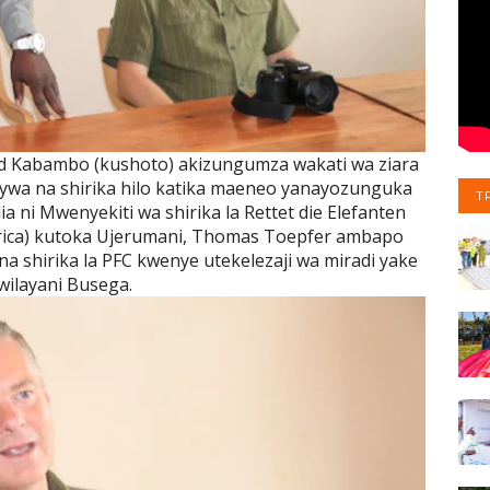
id Kabambo (kushoto) akizungumza wakati wa ziara
ywa na shirika hilo katika maeneo yanayozunguka
T
ia ni Mwenyekiti wa shirika la Rettet die Elefanten
Africa) kutoka Ujerumani, Thomas Toepfer ambapo
a na shirika la PFC kwenye utekelezaji wa miradi yake
wilayani Busega.