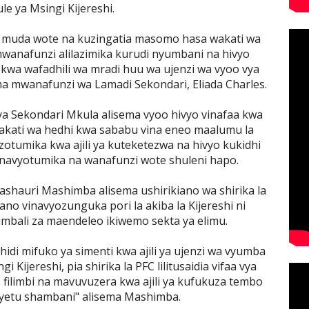
le ya Msingi Kijereshi.
i muda wote na kuzingatia masomo hasa wakati wa
mwanafunzi alilazimika kurudi nyumbani na hivyo
wa wafadhili wa mradi huu wa ujenzi wa vyoo vya
ema mwanafunzi wa Lamadi Sekondari, Eliada Charles.
a Sekondari Mkula alisema vyoo hivyo vinafaa kwa
akati wa hedhi kwa sababu vina eneo maalumu la
izotumika kwa ajili ya kuteketezwa na hivyo kukidhi
vinavyotumika na wanafunzi wote shuleni hapo.
 Mashauri Mashimba alisema ushirikiano wa shirika la
tano vinavyozunguka pori la akiba la Kijereshi ni
mbali za maendeleo ikiwemo sekta ya elimu.
i mifuko ya simenti kwa ajili ya ujenzi wa vyumba
 Kijereshi, pia shirika la PFC lilitusaidia vifaa vya
, filimbi na mavuvuzera kwa ajili ya kufukuza tembo
yetu shambani" alisema Mashimba.