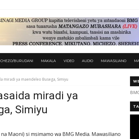
ICHEZO/BURUDANI
MAKALA
VIDEO
AUDIO
MAWASILIANO
M
ida miradi ya maendeleo Busega, Simiyu
WE
asaida miradi ya
BMG
a, Simiyu
TA
 na Maoni) si msimamo wa BMG Media. Mawasiliano