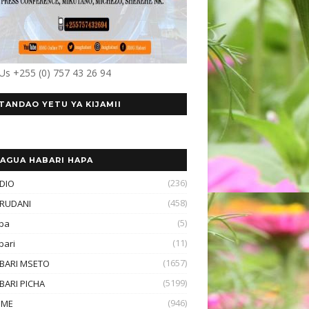
 Us +255 (0) 757 43 26 94
TANDAO YETU YA KIJAMII
AGUA HABARI HAPA
(236)
DIO
(458)
RUDANI
(5)
ba
(11)
bari
(1657)
BARI MSETO
(5199)
BARI PICHA
(946)
OME