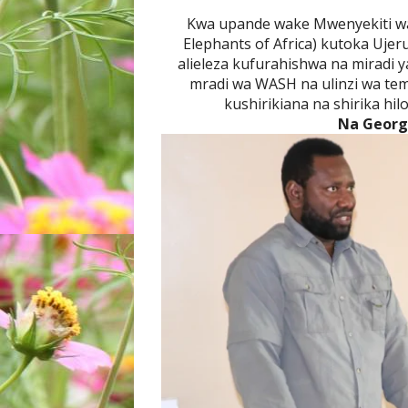
Kwa upande wake
Mwenyekiti wa 
Elephants of Africa) kutoka Uje
alieleza kufurahishwa na miradi y
mradi wa WASH na ulinzi wa temb
kushirikiana na shirika hil
Na Georg