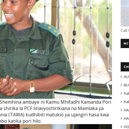
Call
MI
CH
AU
BU
ha
a Shemhina ambaye ni Kaimu Mhifadhi Kamanda Pori
ha
a shirika la PCF linavyoshirikiana na Mamlaka ya
HA
a (TAWA) kudhibiti matukio ya ujangiri hasa kwa
HA
bo katika pori hilo.
H