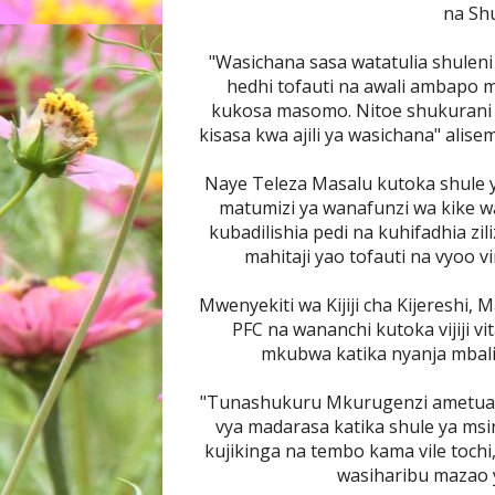
na Shu
"Wasichana sasa watatulia shulen
hedhi tofauti na awali ambapo 
kukosa masomo. Nitoe shukurani k
kisasa kwa ajili ya wasichana" alis
Naye Teleza Masalu kutoka shule y
matumizi ya wanafunzi wa kike w
kubadilishia pedi na kuhifadhia zil
mahitaji yao tofauti na vyoo 
Mwenyekiti wa Kijiji cha Kijereshi,
PFC na wananchi kutoka vijiji vi
mkubwa katika nyanja mbali
"Tunashukuru Mkurugenzi ametuahid
vya madarasa katika shule ya msingi
kujikinga na tembo kama vile tochi
wasiharibu mazao 