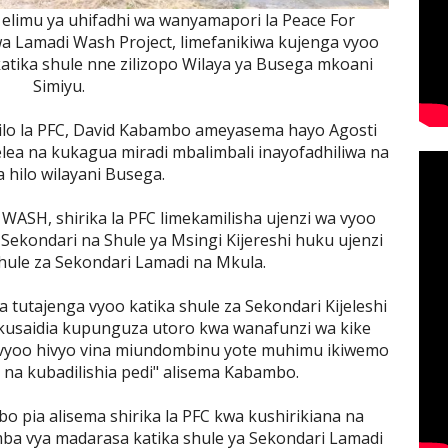
ji elimu ya uhifadhi wa wanyamapori la Peace For
wa Lamadi Wash Project, limefanikiwa kujenga vyoo
 katika shule nne zilizopo Wilaya ya Busega mkoani
Simiyu.
ilo la PFC, David Kabambo ameyasema hayo Agosti
elea na kukagua miradi mbalimbali inayofadhiliwa na
a hilo wilayani Busega.
WASH, shirika la PFC limekamilisha ujenzi wa vyoo
 Sekondari na Shule ya Msingi Kijereshi huku ujenzi
shule za Sekondari Lamadi na Mkula.
a tutajenga vyoo katika shule za Sekondari Kijeleshi
usaidia kupunguza utoro kwa wanafunzi wa kike
yoo hivyo vina miundombinu yote muhimu ikiwemo
na kubadilishia pedi" alisema Kabambo.
o pia alisema shirika la PFC kwa kushirikiana na
mba vya madarasa katika shule ya Sekondari Lamadi