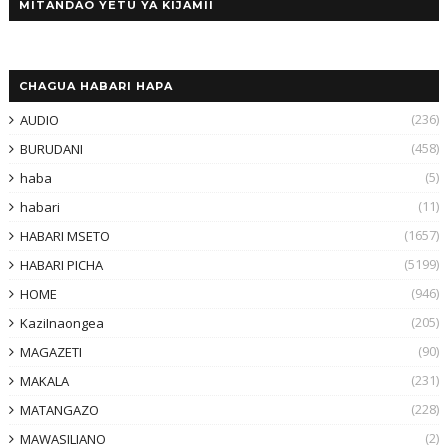
MITANDAO YETU YA KIJAMII
CHAGUA HABARI HAPA
(236)
AUDIO
(458)
BURUDANI
(5)
haba
(11)
habari
(1657)
HABARI MSETO
(5199)
HABARI PICHA
(946)
HOME
(205)
KaziInaongea
(90)
MAGAZETI
(231)
MAKALA
(228)
MATANGAZO
(2)
MAWASILIANO