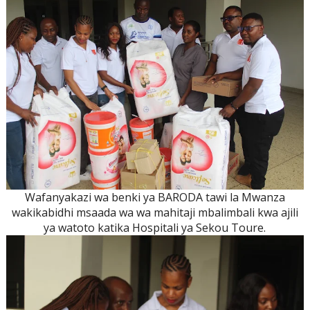
Wafanyakazi wa benki ya BARODA tawi la Mwanza
wakikabidhi msaada wa wa mahitaji mbalimbali kwa ajili
ya watoto katika Hospitali ya Sekou Toure.