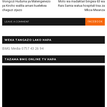
Viongozi Huduma ya Matengenezo
Moto wa madaktari bingwa 63 wa
ya Kiroho walilia amani kuelekea
Rais Samia watua hospitali tisa za
chaguzi zijazo
Mkoa Mwanza
LEAVE A COMMENT
FACEBOOK
WEKA TANGAZO LAKO HAPA
BMG Media 0757 43 26 94
TAZAMA BMG ONLINE TV HAPA