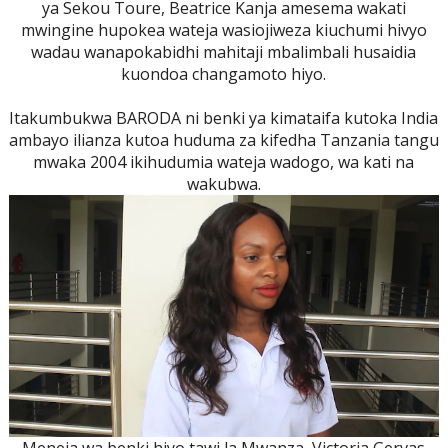
ya Sekou Toure, Beatrice Kanja amesema wakati
mwingine hupokea wateja wasiojiweza kiuchumi hivyo
wadau wanapokabidhi mahitaji mbalimbali husaidia
kuondoa changamoto hiyo.
Itakumbukwa BARODA ni benki ya kimataifa kutoka India
ambayo ilianza kutoa huduma za kifedha Tanzania tangu
mwaka 2004 ikihudumia wateja wadogo, wa kati na
wakubwa.
Meneja wa benki hiyo tawi la Mwanza, Victoria Gervas