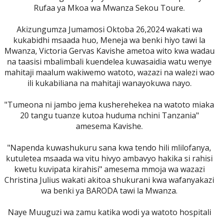
Rufaa ya Mkoa wa Mwanza Sekou Toure.
Akizungumza Jumamosi Oktoba 26,2024 wakati wa
kukabidhi msaada huo, Meneja wa benki hiyo tawi la
Mwanza, Victoria Gervas Kavishe ametoa wito kwa wadau
na taasisi mbalimbali kuendelea kuwasaidia watu wenye
mahitaji maalum wakiwemo watoto, wazazi na walezi wao
ili kukabiliana na mahitaji wanayokuwa nayo.
"Tumeona ni jambo jema kusherehekea na watoto miaka
20 tangu tuanze kutoa huduma nchini Tanzania"
amesema Kavishe.
"Napenda kuwashukuru sana kwa tendo hili mlilofanya,
kutuletea msaada wa vitu hivyo ambavyo hakika si rahisi
kwetu kuvipata kirahisi" amesema mmoja wa wazazi
Christina Julius wakati akitoa shukurani kwa wafanyakazi
wa benki ya BARODA tawi la Mwanza.
Naye Muuguzi wa zamu katika wodi ya watoto hospitali