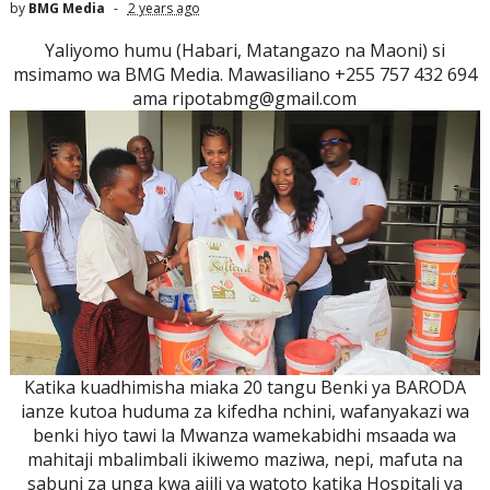
by
BMG Media
2 years ago
Yaliyomo humu (Habari, Matangazo na Maoni) si
msimamo wa BMG Media. Mawasiliano +255 757 432 694
ama ripotabmg@gmail.com
Katika kuadhimisha miaka 20 tangu Benki ya BARODA
ianze kutoa huduma za kifedha nchini, wafanyakazi wa
benki hiyo tawi la Mwanza wamekabidhi msaada wa
mahitaji mbalimbali ikiwemo maziwa, nepi, mafuta na
sabuni za unga kwa ajili ya watoto katika Hospitali ya