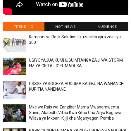
TRENDING
HOT NEWS
AUDIENCE
Kampuni ya Rock Solutions kuzalisha ajira zaidi ya
300
USIYOYAJUA KUMHUSU MTANGAZAJI WA STORM
FM YA GEITA, JOEL MADUKA.
PSSSF YASOGEZA HUDUMA KARIBU NA WANANCHI
KUPITIA NANENANE
Mke wa Rais wa Zanzibar Mama Mwanamwema
Shein, Akabidhi Vifaa Kwa Kituo Cha Afya Bogowa
Wilaya ya Mkoani Kijiji cha Mganyageni Pemba.
BARRICK NORTH MARA YAZIDI KUBORESHA MAISHA