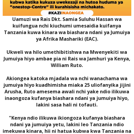
Uamuzi wa Rais Dkt. Samia Suluhu Hassan wa
kuifungua nchi kiuchumi umesaidia kuifanya
Tanzania kuwa kinara wa biashara ndani ya Jumuiya
ya Afrika Mashariki (EAC).
Ukweli wa hilo umethibitishwa na Mwenyekiti wa
Jumuiya hiyo ambae pia ni Rais wa Jamhuri ya Kenya,
William Ruto.
Akiongea katoka mjadala wa nchi wanachama wa
jumuiya hiyo kuadhimisha miaka 25 uliofanyika jijini
Arusha, Ruto amesema awali nchi yake ndio ilikuwa
inaongoza kufanya biashara ndani ya jumuiya hiyo,
lakini sasa hali ni tofauti.
"Kenya ndio ilikuwa ikiongoza kufanya biashara
ndani ya jumuiya yetu, lakini leo Tanzania ndio
imekuwa kinara, hii ni hatua kubwa kwa Tanzania na