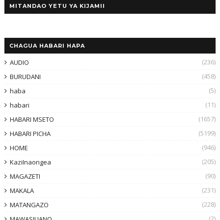
MITANDAO YETU YA KIJAMII
CHAGUA HABARI HAPA
(236)
AUDIO
(458)
BURUDANI
(5)
haba
(11)
habari
(1657)
HABARI MSETO
(5199)
HABARI PICHA
(946)
HOME
(205)
KaziInaongea
(90)
MAGAZETI
(231)
MAKALA
(228)
MATANGAZO
(2)
MAWASILIANO