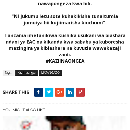
nawapongeza kwa hili.
"Ni jukumu letu sote kuhakikisha tunaitumia
jumuiya hii kujiimarisha kiuchumi".
Tanzania imefanikiwa kushika usukani wa biashara
ndani ya EAC na kikanda kwa sababu ya kuboresha
mazingira ya kibiashara na kuvutia wawekezaji
zaidi.
#KAZIINAONGEA
Tags :
KaziInaongea
MATANGAZO
SHARE THIS
YOU MIGHT ALSO LIKE