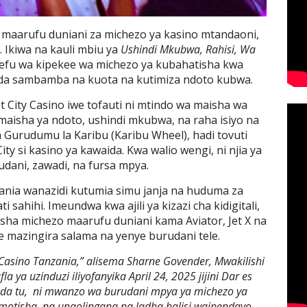
a maarufu duniani za michezo ya kasino mtandaoni,
 Ikiwa na kauli mbiu ya
Ushindi Mkubwa, Rahisi, Wa
zoefu wa kipekee wa michezo ya kubahatisha kwa
da sambamba na kuota na kutimiza ndoto kubwa.
 City Casino iwe tofauti ni mtindo wa maisha wa
maisha ya ndoto, ushindi mkubwa, na raha isiyo na
 Gurudumu la Karibu (Karibu Wheel), hadi tovuti
ity si kasino ya kawaida. Kwa walio wengi, ni njia ya
udani, zawadi, na fursa mpya.
ania wanazidi kutumia simu janja na huduma za
ti sahihi. Imeundwa kwa ajili ya kizazi cha kidigitali,
isha michezo maarufu duniani kama Aviator, Jet X na
e mazingira salama na yenye burudani tele.
 Casino Tanzania,” alisema Sharne Govender, Mwakilishi
la ya uzinduzi ili
yofanyika April 24, 2025 jijini Dar es
ida tu, ni mwanzo wa burudani mpya ya michezo ya
otisha, na unaolingana na ladha halisi waipendayo