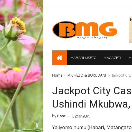
HABARI MSETO
MAGAZETI
M
Home
MICHEZO & BURUDANI
Jackpot Cit
Jackpot City Cas
Ushindi Mkubwa, 
by
Post
1 year ago
Yaliyomo humu (Habari, Matangazo