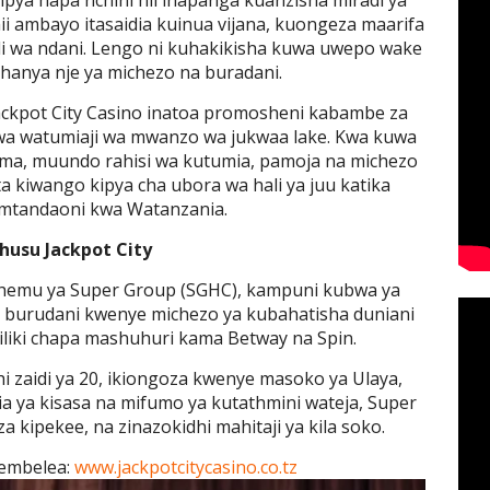
mpya hapa nchini hii inapanga kuanzisha miradi ya
i ambayo itasaidia kuinua vijana, kuongeza maarifa
ali wa ndani. Lengo ni kuhakikisha kuwa uwepo wake
hanya nje ya michezo na buradani.
ackpot City Casino inatoa promosheni kabambe za
kwa watumiaji wa mwanzo wa jukwaa lake. Kwa kuwa
lama, muundo rahisi wa kutumia, pamoja na michezo
ta kiwango kipya cha ubora wa hali ya juu katika
 mtandaoni kwa Watanzania.
husu Jackpot City
sehemu ya Super Group (SGHC), kampuni kubwa ya
a burudani kwenye michezo ya kubahatisha duniani
iliki chapa mashuhuri kama Betway na Spin.
hi zaidi ya 20, ikiongoza kwenye masoko ya Ulaya,
jia ya kisasa na mifumo ya kutathmini wateja, Super
 kipekee, na zinazokidhi mahitaji ya kila soko.
tembelea:
www.jackpotcitycasino.co.tz