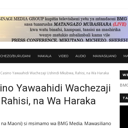
ICHEZO/BURUDANI
MAKALA
VIDEO
AUDIO
MAWASILIANO
M
y Casino Yawaahidi Wachezaji Ushindi Mkubwa, Rahisi, na Wa Haraka
WE
ino Yawaahidi Wachezaji
BMG
Rahisi, na Wa Haraka
TA
 na Maoni) si msimamo wa BMG Media. Mawasiliano