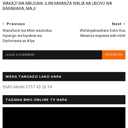
WAKAZI WA MBUGANI JIJINI MWANZA WALIA NA UBOVU WA
BARABARA, MAJI
Previous
Next
Wanafunzi wa Misri wazindua
Wafanyabiashara Soko Kuu
mpango wa kipekee wa
Mwanza wapewa wiki mbili
Diplomasia ya Afya
LEAVE A COMMENT
FACEBOOK
WEKA TANGAZO LAKO HAPA
BMG Media 0757 43 26 94
TAZAMA BMG ONLINE TV HAPA