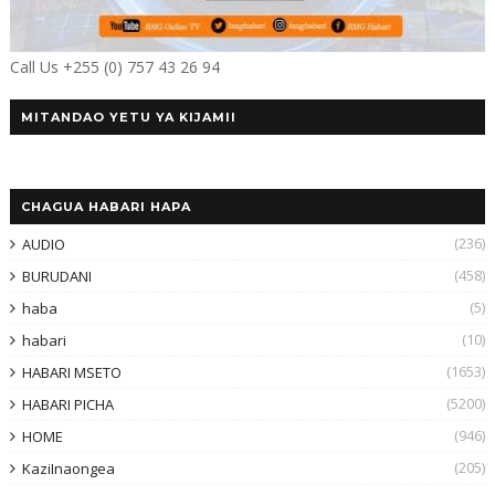
Call Us +255 (0) 757 43 26 94
MITANDAO YETU YA KIJAMII
CHAGUA HABARI HAPA
(236)
AUDIO
(458)
BURUDANI
(5)
haba
(10)
habari
(1653)
HABARI MSETO
(5200)
HABARI PICHA
(946)
HOME
(205)
KaziInaongea