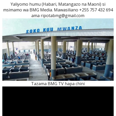
Yaliyomo humu (Habari, Matangazo na Maoni) si
msimamo wa BMG Media. Mawasiliano +255 757 432 694
ama ripotabmg@gmail.com
Tazama BMG TV hapa chini